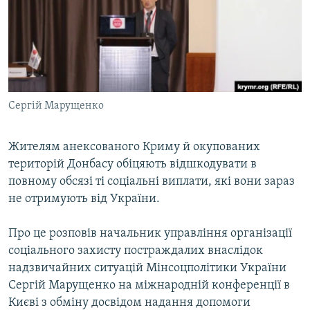
ВІДЕОУРОКИ «ELIFBE»
Русский
СВІДЧЕННЯ ОКУПАЦІЇ
Qırımtatar
УКРАЇНСЬКА ПРОБЛЕМА КРИМУ
ДОЛУЧАЙСЯ!
ІНФОГРАФІКА
Сергій Марущенко
Жителям анексованого Криму й окупованих
Усі сайти RFE/RL
територій Донбасу обіцяють відшкодувати в
повному обсязі ті соціальні виплати, які вони зараз
не отримують від України.
Про це розповів начальник управління організації
соціального захисту постраждалих внаслідок
надзвичайних ситуацій Мінсоцполітики України
Сергій Марущенко на міжнародній конференції в
Києві з обміну досвідом надання допомоги