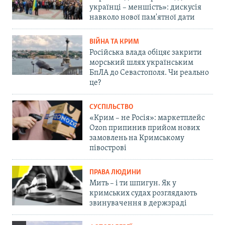
українці – меншість»: дискусія
навколо нової пам'ятної дати
ВІЙНА ТА КРИМ
Російська влада обіцяє закрити
морський шлях українським
БпЛА до Севастополя. Чи реально
це?
СУСПІЛЬСТВО
«Крим – не Росія»: маркетплейс
Ozon припинив прийом нових
замовлень на Кримському
півострові
ПРАВА ЛЮДИНИ
Мить – і ти шпигун. Як у
кримських судах розглядають
звинувачення в держзраді