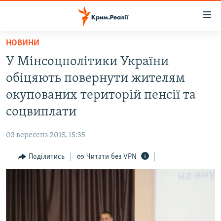
Доступність
посилання
Перейти
НОВИНИ
до
НОВИНИ
У Мінсоцполітики України
основного
ВОДА.КРИМ
матеріалу
обіцяють повернути жителям
ВІДЕО ТА ФОТО
Перейти
окупованих територій пенсії та
до
ПОЛІТИКА
соцвиплати
основної
БЛОГИ
навігації
03 вересень 2015, 15:35
Перейти
ПОГЛЯД
до
Поділитись
Читати без VPN
ІНТЕРВ'Ю
пошуку
ВСЕ ЗА ДЕНЬ
СПЕЦПРОЕКТИ
ЯК ОБІЙТИ БЛОКУВАННЯ
ДЕПОРТАЦІЯ