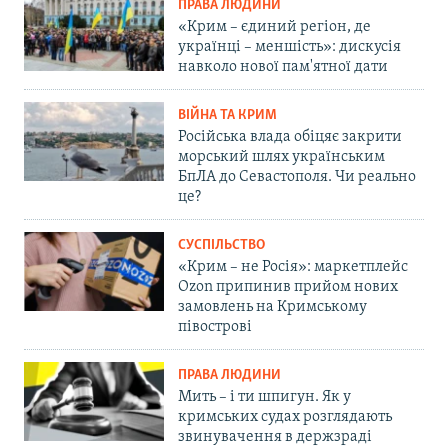
ПРАВА ЛЮДИНИ
«Крим – єдиний регіон, де
українці – меншість»: дискусія
навколо нової пам'ятної дати
ВІЙНА ТА КРИМ
Російська влада обіцяє закрити
морський шлях українським
БпЛА до Севастополя. Чи реально
це?
СУСПІЛЬСТВО
«Крим – не Росія»: маркетплейс
Ozon припинив прийом нових
замовлень на Кримському
півострові
ПРАВА ЛЮДИНИ
Мить – і ти шпигун. Як у
кримських судах розглядають
звинувачення в держзраді