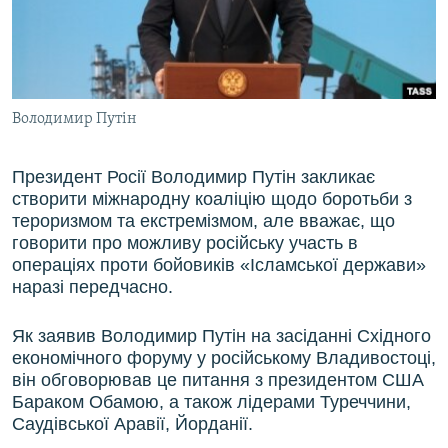
ВІДЕОУРОКИ «ELIFBE»
Русский
СВІДЧЕННЯ ОКУПАЦІЇ
Qırımtatar
УКРАЇНСЬКА ПРОБЛЕМА КРИМУ
Володимир Путін
ДОЛУЧАЙСЯ!
ІНФОГРАФІКА
Президент Росії
Володимир Путін
закликає
створити міжнародну коаліцію щодо боротьби з
Усі сайти RFE/RL
тероризмом та екстремізмом, але вважає, що
говорити про можливу російську участь в
операціях проти бойовиків «Ісламської держави»
наразі передчасно.
Як заявив Володимир Путін на засіданні Східного
економічного форуму у російському Владивостоці,
він обговорював це питання з президентом США
Бараком Обамою, а також лідерами Туреччини,
Саудівської Аравії, Йорданії.