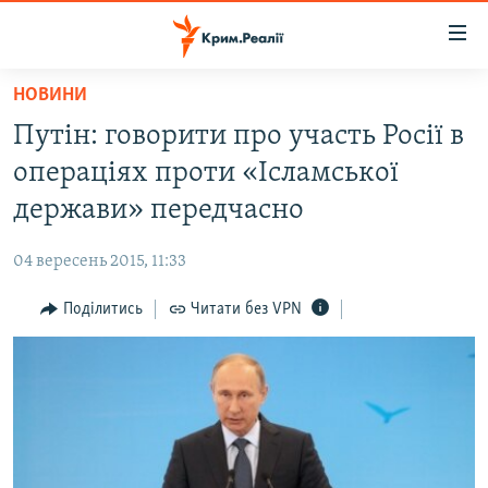
Доступність
посилання
Перейти
НОВИНИ
до
НОВИНИ
Путін: говорити про участь Росії в
основного
ВОДА.КРИМ
матеріалу
операціях проти «Ісламської
ВІДЕО ТА ФОТО
Перейти
держави» передчасно
до
ПОЛІТИКА
основної
04 вересень 2015, 11:33
БЛОГИ
навігації
Перейти
Поділитись
Читати без VPN
ПОГЛЯД
до
ІНТЕРВ'Ю
пошуку
ВСЕ ЗА ДЕНЬ
СПЕЦПРОЕКТИ
ЯК ОБІЙТИ БЛОКУВАННЯ
ДЕПОРТАЦІЯ