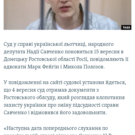
ВІДЕОУРОКИ «ELIFBE»
Русский
СВІДЧЕННЯ ОКУПАЦІЇ
Qırımtatar
УКРАЇНСЬКА ПРОБЛЕМА КРИМУ
ДОЛУЧАЙСЯ!
ІНФОГРАФІКА
Суд у справі української льотчиці, народного
депутата Надії Савченко поновиться 15 вересня в
Донецьку Ростовської області Росії, повідомляють її
Усі сайти RFE/RL
адвокати Марк Фейгін і Микола Полозов.
У повідомленні на сайті судової установи йдеться,
що 4 вересня суд отримав документи з
Ростовського облсуду, який розглядав клопотання
захисту українки про зміну підсудності справи
Савченко і відмовився його задовольняти.
«Наступна дата попереднього слухання по