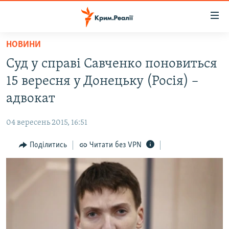
Доступність
посилання
Перейти
НОВИНИ
до
НОВИНИ
Суд у справі Савченко поновиться
основного
ВОДА.КРИМ
матеріалу
15 вересня у Донецьку (Росія) –
ВІДЕО ТА ФОТО
Перейти
адвокат
до
ПОЛІТИКА
основної
04 вересень 2015, 16:51
БЛОГИ
навігації
Перейти
Поділитись
Читати без VPN
ПОГЛЯД
до
ІНТЕРВ'Ю
пошуку
ВСЕ ЗА ДЕНЬ
СПЕЦПРОЕКТИ
ЯК ОБІЙТИ БЛОКУВАННЯ
ДЕПОРТАЦІЯ