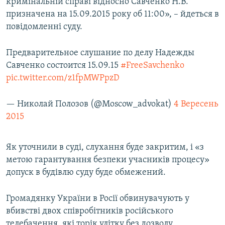
кримінальній справі відносно Савченко Н.В.
призначена на 15.09.2015 року об 11:00», – йдеться в
повідомленні суду.
Предварительное слушание по делу Надежды
Савченко состоится 15.09.15
#FreeSavchenko
pic.twitter.com/z1fpMWPpzD
— Николай Полозов (@Moscow_advokat)
4 Вересень
2015
Як уточнили в суді, слухання буде закритим, і «з
метою гарантування безпеки учасників процесу»
допуск в будівлю суду буде обмежений.
​Громадянку України в Росії обвинувачують у
вбивстві двох співробітників російського
телебачення, які торік улітку без дозволу