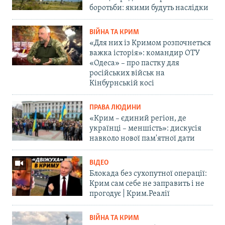
боротьби: якими будуть наслідки
ВІЙНА ТА КРИМ
«Для них із Кримом розпочнеться
важка історія»: командир ОТУ
«Одеса» – про пастку для
російських військ на
Кінбурнській косі
ПРАВА ЛЮДИНИ
«Крим – єдиний регіон, де
українці – меншість»: дискусія
навколо нової пам'ятної дати
ВІДЕО
Блокада без сухопутної операції:
Крим сам себе не заправить і не
прогодує | Крим.Реалії
ВІЙНА ТА КРИМ