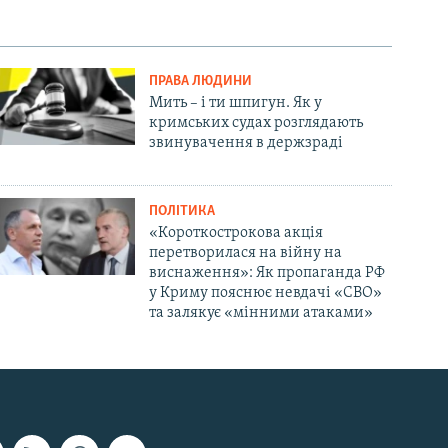
ПРАВА ЛЮДИНИ
Мить – і ти шпигун. Як у
кримських судах розглядають
звинувачення в держзраді
ПОЛІТИКА
«Короткострокова акція
перетворилася на війну на
виснаження»: Як пропаганда РФ
у Криму пояснює невдачі «СВО»
та залякує «мінними атаками»