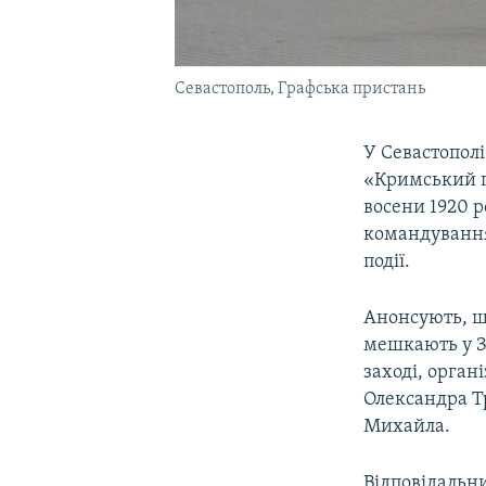
Севастополь, Графська пристань
У Севастополі
«Кримський пр
восени 1920 р
командування
події.
Анонсують, що
мешкають у За
заході, орган
Олександра Т
Михайла.
Відповідальн