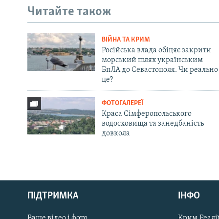
Читайте також
ВІЙНА ТА КРИМ
Російська влада обіцяє закрити
морський шлях українським
БпЛА до Севастополя. Чи реально
це?
ФОТОГАЛЕРЕЇ
Краса Сімферопольського
водосховища та занедбаність
довкола
Русский
ПІДТРИМКА
ІНФО
Qırımtatar
Ваше відео і фото
Крим.Реалії