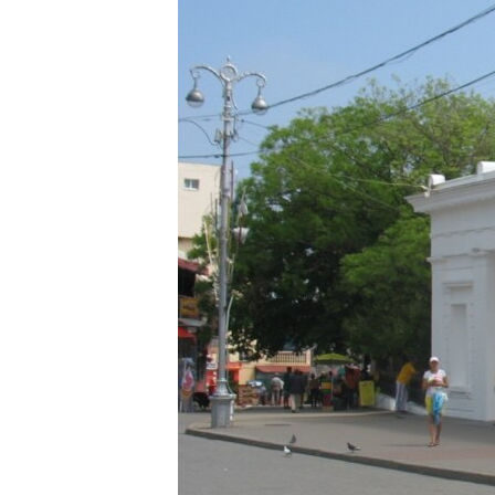
ВІДЕОУРОКИ «ELIFBE»
СВІДЧЕННЯ ОКУПАЦІЇ
УКРАЇНСЬКА ПРОБЛЕМА КРИМУ
ІНФОГРАФІКА