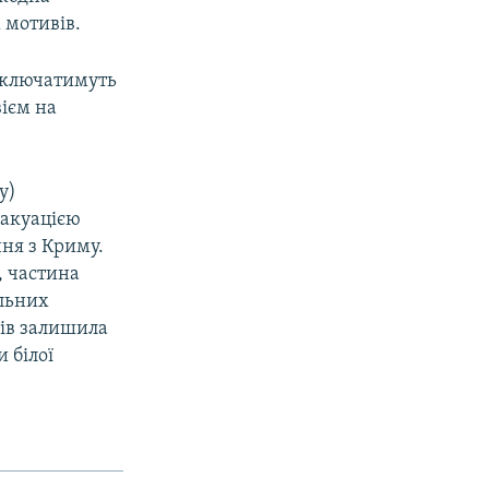
 мотивів.
 включатимуть
вієм на
у)
евакуацією
ння з Криму.
в, частина
ільних
рів залишила
 білої