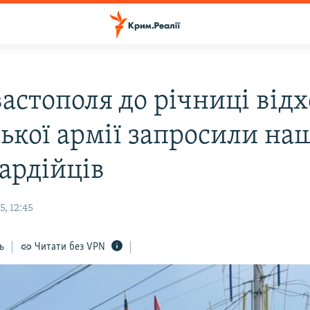
астополя до річниці від
ської армії запросили на
вардійців
, 12:45
ь
Читати без VPN