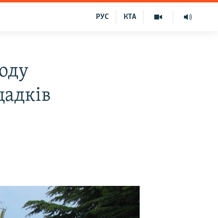
РУС
КТА
ходу
щадків