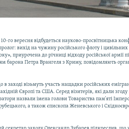
 10-го вересня відбудеться науково-просвітницька кон
олог: вихід на чужину російського флоту і цивільних
оку», приурочена до річниці відходу російської армії п
м барона Петра Врангеля з Криму, повідомляють орга
 в заході візьмуть участь нащадки російських емігрант
хідній Європі та США. Серед візитерів, які дали згоду 
ізатори назвали імена голови Товариства пам'яті Імперс
рубецького, а також єпископа Женевського і Східноєв
ий секретар заходу Олександр Зубарев підкреслив, що