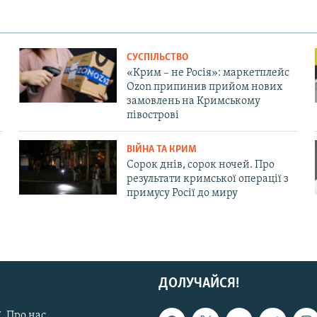
СУСПІЛЬСТВО
«Крим – не Росія»: маркетплейс
Ozon припинив прийом нових
замовлень на Кримському
півострові
ВІЙНА ТА КРИМ
Сорок днів, сорок ночей. Про
результати кримської операції з
примусу Росії до миру
ДОЛУЧАЙСЯ!
. Про нас