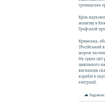
громадська ор
Крім науковог
молитву в Кня
Графській при
Кримська, або
(Російський в
морем частин 
На судна цієї 
цивільного на
вигнанців ск
кораблі в ок
еміграції.
Поділитис