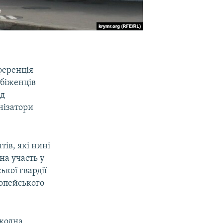
ференція
 біженців
ід
нізатори
ів, які нині
на участь у
ької гвардії
ропейського
 жодна