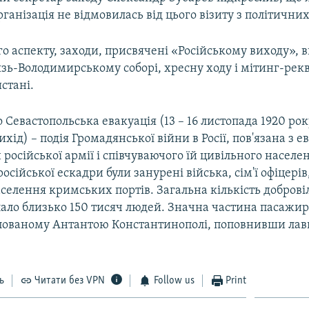
ганізація не відмовилась від цього візиту з політичних
о аспекту, заходи, присвячені «Російському виходу»,
зь-Володимирському соборі, хресну ходу і мітинг-рек
стані.
 Севастопольська евакуація (13 – 16 листопада 1920 рок
ихід) – подія Громадянської війни в Росії, пов'язана з 
російської армії і співчуваючого їй цивільного населе
російської ескадри були занурені війська, сім'ї офіцері
селення кримських портів. Загальна кількість добров
лало близько 150 тисяч людей. Значна частина пасажи
упованому Антантою Константинополі, поповнивши лави
ь
Читати без VPN
Follow us
Print