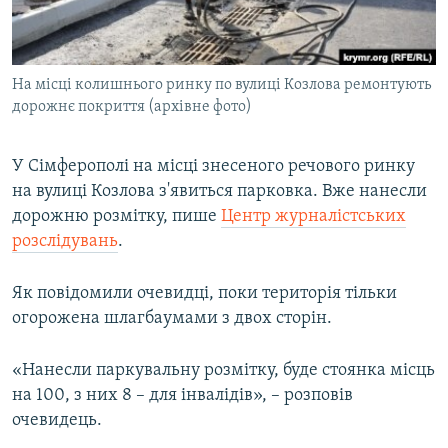
ВІДЕОУРОКИ «ELIFBE»
Русский
СВІДЧЕННЯ ОКУПАЦІЇ
Qırımtatar
На місці колишнього ринку по вулиці Козлова ремонтують
УКРАЇНСЬКА ПРОБЛЕМА КРИМУ
дорожнє покриття (архівне фото)
ДОЛУЧАЙСЯ!
ІНФОГРАФІКА
У Сімферополі на місці знесеного речового ринку
на вулиці Козлова з'явиться парковка. Вже нанесли
дорожню розмітку, пише
Центр журналістських
Усі сайти RFE/RL
розслідувань
.
Як повідомили очевидці, поки територія тільки
огорожена шлагбаумами з двох сторін.
«Нанесли паркувальну розмітку, буде стоянка місць
на 100, з них 8 – для інвалідів», – розповів
очевидець.