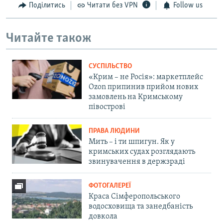
Поділитись
Читати без VPN
Follow us
Читайте також
СУСПІЛЬСТВО
«Крим – не Росія»: маркетплейс
Ozon припинив прийом нових
замовлень на Кримському
півострові
ПРАВА ЛЮДИНИ
Мить – і ти шпигун. Як у
кримських судах розглядають
звинувачення в держзраді
ФОТОГАЛЕРЕЇ
Краса Сімферопольського
водосховища та занедбаність
довкола