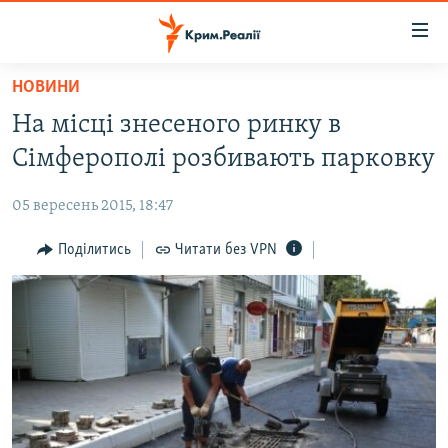
Доступність
посилання
Перейти
НОВИНИ
до
НОВИНИ
На місці знесеного ринку в
основного
ВОДА.КРИМ
матеріалу
Сімферополі розбивають парковку
ВІДЕО ТА ФОТО
Перейти
до
05 вересень 2015, 18:47
ПОЛІТИКА
основної
БЛОГИ
Поділитись
Читати без VPN
навігації
Перейти
ПОГЛЯД
до
ІНТЕРВ'Ю
пошуку
ВСЕ ЗА ДЕНЬ
СПЕЦПРОЕКТИ
ЯК ОБІЙТИ БЛОКУВАННЯ
ДЕПОРТАЦІЯ