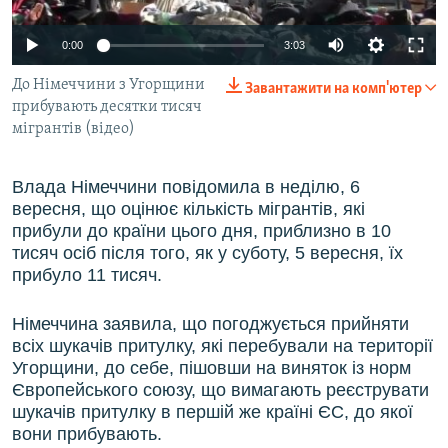
ВІДЕОУРОКИ «ELIFBE»
Русский
0:00
3:03
СВІДЧЕННЯ ОКУПАЦІЇ
Qırımtatar
До Німеччини з Угорщини
Завантажити на комп'ютер
УКРАЇНСЬКА ПРОБЛЕМА КРИМУ
прибувають десятки тисяч
ДОЛУЧАЙСЯ!
ІНФОГРАФІКА
мігрантів (відео)
Влада Німеччини повідомила в неділю, 6
вересня, що оцінює кількість мігрантів, які
Усі сайти RFE/RL
прибули до країни цього дня, приблизно в 10
тисяч осіб після того, як у суботу, 5 вересня, їх
прибуло 11 тисяч.
Німеччина заявила, що погоджується прийняти
всіх шукачів притулку, які перебували на території
Угорщини, до себе, пішовши на виняток із норм
Європейського союзу, що вимагають реєструвати
шукачів притулку в першій же країні ЄС, до якої
вони прибувають.