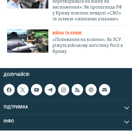
перетворилася на війну на
виснаження»: Як пропаганда РФ
у Криму пояснює невдачі «СВО»
та залякує «мінними атаками»
ВІЙНА ТА КРИМ
«Полювання на колони». Як ЗСУ
ріжуть військову логістику Росії в
Криму
ДОЛУЧАЙСЯ!
ПІДТРИМКА
ІНФО