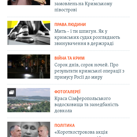
замовлень на Кримському
півострові
ПРАВА ЛЮДИНИ
Мить – і ти шпигун. Як у
кримських судах розглядають
звинувачення в держзраді
ВІЙНА ТА КРИМ
Сорок днів, сорок ночей. Про
результати кримської операції з
примусу Росії до миру
ФОТОГАЛЕРЕЇ
Краса Сімферопольського
водосховища та занедбаність
довкола
ПОЛІТИКА
«Короткострокова акція