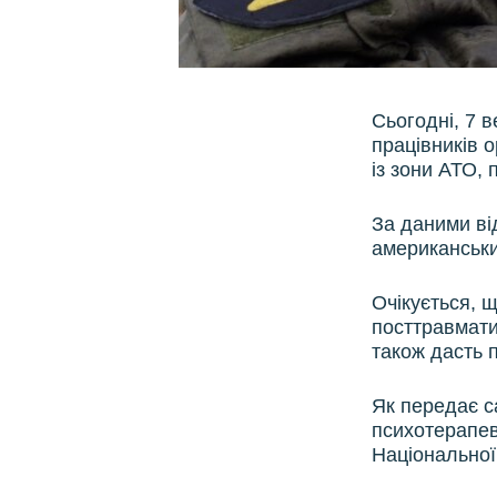
Сьогодні, 7 в
працівників о
із зони АТО,
За даними ві
американськи
Очікується, 
посттравмати
також дасть п
Як передає са
психотерапев
Національної 