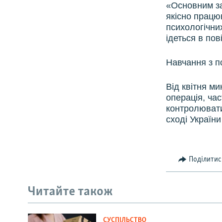
«Основним за
якісно працю
психологічних
ідеться в по
Навчання з пс
Від квітня м
операція, ча
контролювати
сході Україн
Поділитис
Читайте також
СУСПІЛЬСТВО