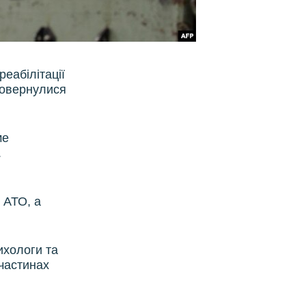
реабілітації
 повернулися
ме
.
 АТО, а
ихологи та
 частинах