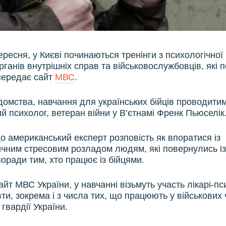
ересня, у Києві починаються тренінги з психологічної 
рганів внутрішніх справ та військовослужбовців, які
 передає сайт
МВС
.
домства, навчання для українських бійців проводити
й психолог, ветеран війни у В’єтнамі Френк Пьюселік
що американський експерт розповість як впоратися із
чним стресовим розладом людям, які повернулись із
оради тим, хто працює із бійцями.
йт МВС України, у навчанні візьмуть участь лікарі-пс
ти, зокрема і з числа тих, що працюють у військових
гвардії України.