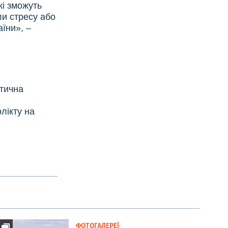
кі зможуть
ли стресу або
аїни», –
стична
лікту на
ФОТОГАЛЕРЕЇ