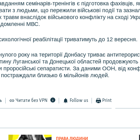
вданням семінарів-тренінгів є підготовка фахівців, я
вати з людьми, що пережили військові події та зазна
 травм внаслідок військового конфлікту на сході Укр
відомленні МВС.
ихологічної реабілітації триватимуть до 12 вересня.
инулого року на території Донбасу триває антитерори
стину Луганської та Донецької областей продовжують
 проросійські сепаратисти. За даними ООН, від конф
и постраждали близько 6 мільйонів людей.
ь
Читати без VPN
Follow us
Print
ПРАВА ЛЮДИНИ