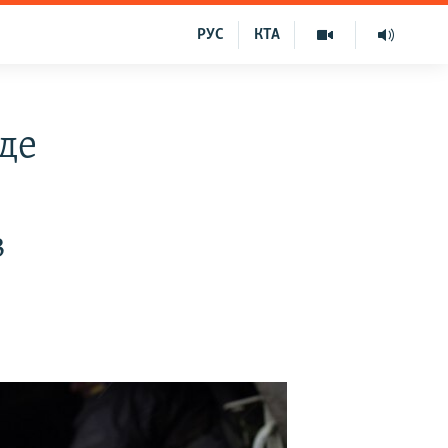
РУС
КТА
де
в