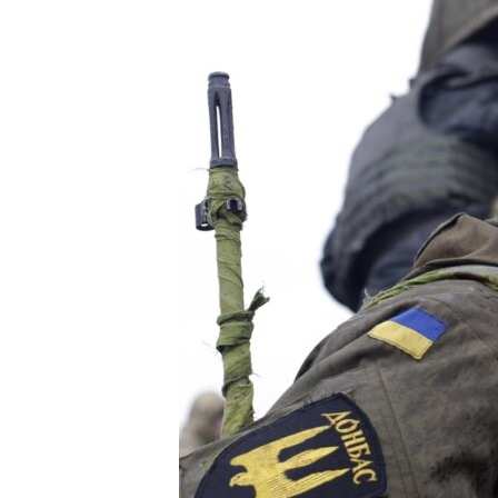
ВІДЕОУРОКИ «ELIFBE»
СВІДЧЕННЯ ОКУПАЦІЇ
УКРАЇНСЬКА ПРОБЛЕМА КРИМУ
ІНФОГРАФІКА