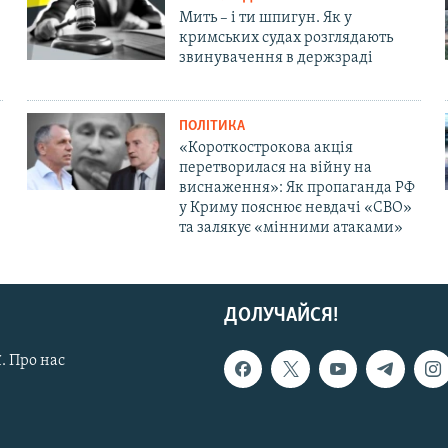
Мить – і ти шпигун. Як у
кримських судах розглядають
звинувачення в держзраді
ПОЛІТИКА
«Короткострокова акція
перетворилася на війну на
виснаження»: Як пропаганда РФ
у Криму пояснює невдачі «СВО»
та залякує «мінними атаками»
ДОЛУЧАЙСЯ!
. Про нас