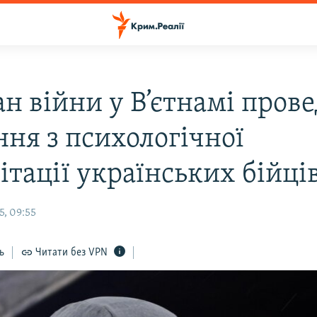
н війни у В’єтнамі прове
ння з психологічної
ітації українських бійці
5, 09:55
ь
Читати без VPN