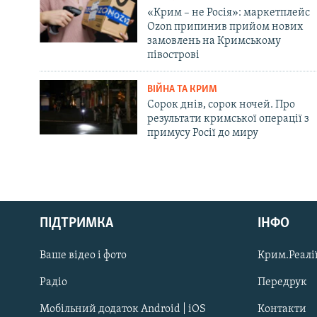
«Крим – не Росія»: маркетплейс
Ozon припинив прийом нових
замовлень на Кримському
півострові
ВІЙНА ТА КРИМ
Сорок днів, сорок ночей. Про
результати кримської операції з
примусу Росії до миру
Русский
ПІДТРИМКА
ІНФО
Qırımtatar
Ваше відео і фото
Крим.Реалії
ДОЛУЧАЙСЯ!
Радіо
Передрук
Мобільний додаток Android | iOS
Контакти