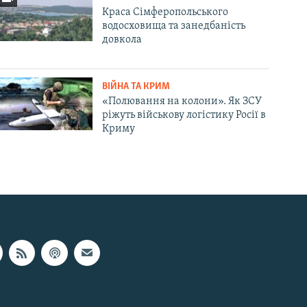
Краса Сімферопольського
водосховища та занедбаність
довкола
ВІЙНА ТА КРИМ
«Полювання на колони». Як ЗСУ
ріжуть військову логістику Росії в
Криму