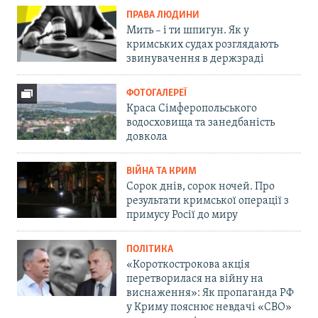
ПРАВА ЛЮДИНИ
Мить – і ти шпигун. Як у
кримських судах розглядають
звинувачення в держзраді
ФОТОГАЛЕРЕЇ
Краса Сімферопольського
водосховища та занедбаність
довкола
ВІЙНА ТА КРИМ
Сорок днів, сорок ночей. Про
результати кримської операції з
примусу Росії до миру
ПОЛІТИКА
«Короткострокова акція
перетворилася на війну на
виснаження»: Як пропаганда РФ
у Криму пояснює невдачі «СВО»