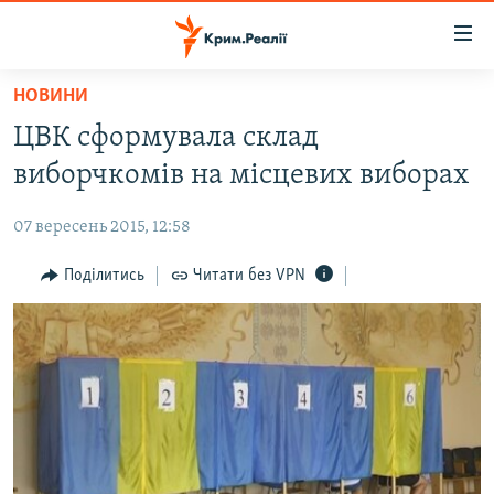
Доступність
посилання
Перейти
НОВИНИ
до
НОВИНИ
ЦВК сформувала склад
основного
ВОДА.КРИМ
матеріалу
виборчкомів на місцевих виборах
ВІДЕО ТА ФОТО
Перейти
до
07 вересень 2015, 12:58
ПОЛІТИКА
основної
БЛОГИ
Поділитись
Читати без VPN
навігації
Перейти
ПОГЛЯД
до
ІНТЕРВ'Ю
пошуку
ВСЕ ЗА ДЕНЬ
СПЕЦПРОЕКТИ
ЯК ОБІЙТИ БЛОКУВАННЯ
ДЕПОРТАЦІЯ