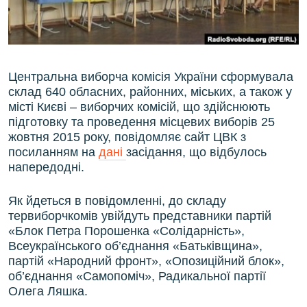
ВІДЕОУРОКИ «ELIFBE»
Русский
СВІДЧЕННЯ ОКУПАЦІЇ
Qırımtatar
УКРАЇНСЬКА ПРОБЛЕМА КРИМУ
Центральна виборча комісія України сформувала
ДОЛУЧАЙСЯ!
ІНФОГРАФІКА
склад 640 обласних, районних, міських, а також у
місті Києві – виборчих комісій, що здійснюють
підготовку та проведення місцевих виборів 25
жовтня 2015 року, повідомляє сайт ЦВК з
Усі сайти RFE/RL
посиланням на
дані
засідання, що відбулось
напередодні.
Як йдеться в повідомленні, до складу
тервиборчкомів увійдуть представники партій
«Блок Петра Порошенка «Солідарність»,
Всеукраїнського об’єднання «Батьківщина»,
партій «Народний фронт», «Опозиційний блок»,
об’єднання «Самопоміч», Радикальної партії
Олега Ляшка.