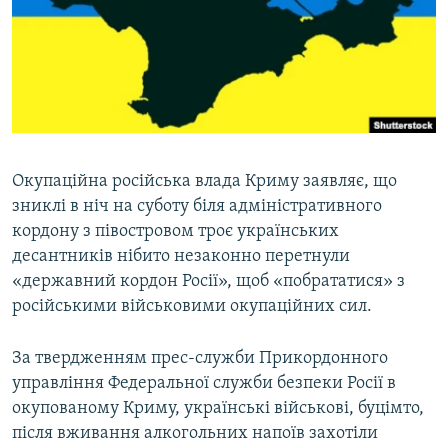
ВІДЕОУРОКИ «ELIFBE»
Русский
СВІДЧЕННЯ ОКУПАЦІЇ
Qırımtatar
УКРАЇНСЬКА ПРОБЛЕМА КРИМУ
ДОЛУЧАЙСЯ!
ІНФОГРАФІКА
Окупаційна російська влада Криму заявляє, що
зниклі в ніч на суботу біля адміністративного
Усі сайти RFE/RL
кордону з півостровом троє українських
десантників нібито незаконно перетнули
«державний кордон Росії», щоб «побрататися» з
російськими військовими окупаційних сил.
За твердженням прес-служби Прикордонного
управління Федеральної служби безпеки Росії в
окупованому Криму, українські військові, буцімто,
після вживання алкогольних напоїв захотіли