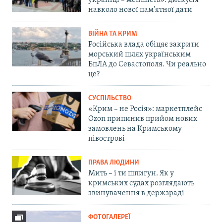
українці – меншість»: дискусія
навколо нової пам'ятної дати
ВІЙНА ТА КРИМ
Російська влада обіцяє закрити
морський шлях українським
БпЛА до Севастополя. Чи реально
це?
СУСПІЛЬСТВО
«Крим – не Росія»: маркетплейс
Ozon припинив прийом нових
замовлень на Кримському
півострові
ПРАВА ЛЮДИНИ
Мить – і ти шпигун. Як у
кримських судах розглядають
звинувачення в держзраді
ФОТОГАЛЕРЕЇ