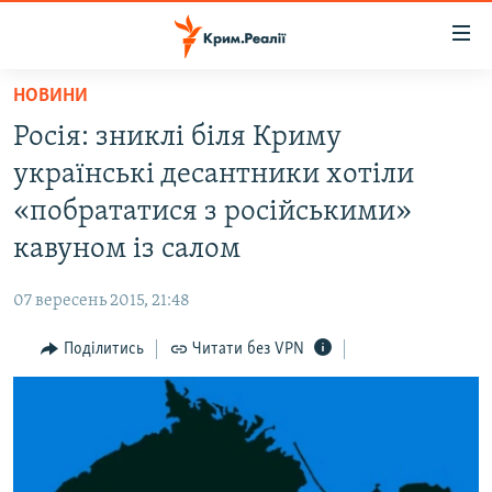
Доступність
посилання
Перейти
НОВИНИ
до
НОВИНИ
Росія: зниклі біля Криму
основного
ВОДА.КРИМ
матеріалу
українські десантники хотіли
ВІДЕО ТА ФОТО
Перейти
«побрататися з російськими»
до
ПОЛІТИКА
кавуном із салом
основної
БЛОГИ
навігації
07 вересень 2015, 21:48
Перейти
ПОГЛЯД
до
Поділитись
Читати без VPN
ІНТЕРВ'Ю
пошуку
ВСЕ ЗА ДЕНЬ
СПЕЦПРОЕКТИ
ЯК ОБІЙТИ БЛОКУВАННЯ
ДЕПОРТАЦІЯ