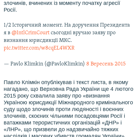
злочинів, вчинених із моменту початку агресії
Росії.
1/2 Історичний момент. На доручення Президента
я в
@IntlCrimCourt
сьогодні вручаю заяву про
визнання юрисдикції МКС.
pic.twitter.com/w8cqEL4WXR
— Pavlo Klimkin (@PavloKlimkin)
8 Вересень 2015
Павло Клімкін опублікував і текст листа, в якому
нагадано, що Верховна Рада України ще 4 лютого
2015 року схвалила заяву про «визнання
Україною юрисдикції Міжнародного кримінального
суду щодо злочинів проти людяності і воєнних
злочинів, скоєних чільними посадовцями Росії і
ватажками терористичних організацій «ДНР» і
«ЛНР», що призвели до надзвичайно тяжких
наслідків і масових убивств громадян України».