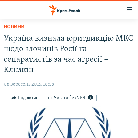
Доступність
посилання
Перейти
НОВИНИ
до
НОВИНИ
Україна визнала юрисдикцію МКС
основного
ВОДА.КРИМ
матеріалу
щодо злочинів Росії та
ВІДЕО ТА ФОТО
Перейти
сепаратистів за час агресії –
до
ПОЛІТИКА
Клімкін
основної
БЛОГИ
навігації
08 вересень 2015, 18:58
Перейти
ПОГЛЯД
до
Поділитись
Читати без VPN
ІНТЕРВ'Ю
пошуку
ВСЕ ЗА ДЕНЬ
СПЕЦПРОЕКТИ
ЯК ОБІЙТИ БЛОКУВАННЯ
ДЕПОРТАЦІЯ