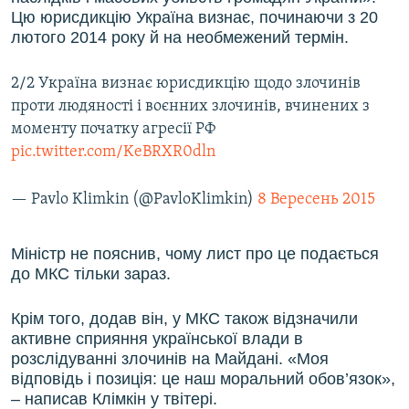
Цю юрисдикцію Україна визнає, починаючи з 20
лютого 2014 року й на необмежений термін.
2/2 Україна визнає юрисдикцію щодо злочинів
проти людяності і воєнних злочинів, вчинених з
моменту початку агресії РФ
pic.twitter.com/KeBRXR0dln
— Pavlo Klimkin (@PavloKlimkin)
8 Вересень 2015
Міністр не пояснив, чому лист про це подається
до МКС тільки зараз.
Крім того, додав він, у МКС також відзначили
активне сприяння української влади в
розслідуванні злочинів на Майдані. «Моя
відповідь і позиція: це наш моральний обов’язок»,
– написав Клімкін у твітері.