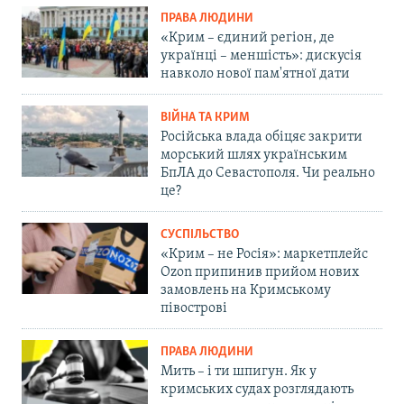
ПРАВА ЛЮДИНИ
«Крим – єдиний регіон, де
українці – меншість»: дискусія
навколо нової пам'ятної дати
ВІЙНА ТА КРИМ
Російська влада обіцяє закрити
морський шлях українським
БпЛА до Севастополя. Чи реально
це?
СУСПІЛЬСТВО
«Крим – не Росія»: маркетплейс
Ozon припинив прийом нових
замовлень на Кримському
півострові
ПРАВА ЛЮДИНИ
Мить – і ти шпигун. Як у
кримських судах розглядають