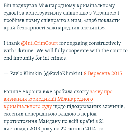
Він подякував Міжнародному кримінальному
судові за конструктивну співпрацю з Україною і
пообіцяв повну співпрацю з ним, «щоб покласти
край безкарності міжнародних злочинів».
I thank
@IntlCrimCourt
for engaging constructively
with Ukraine. We will fully cooperate with the court to
end impunity for int crimes.
— Pavlo Klimkin (@PavloKlimkin)
8 Вересень 2015
Раніше Україна вже зробила схожу
заяву про
визнання юрисдикції Міжнародного
кримінального суду
щодо підозрюваних злочинів,
скоєних попередньою владою в період
протистояння Майдану по всій країні з 21
листопада 2013 року по 22 лютого 2014-го.