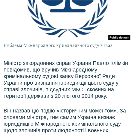
ВІДЕОУРОКИ «ELIFBE»
Русский
СВІДЧЕННЯ ОКУПАЦІЇ
Qırımtatar
УКРАЇНСЬКА ПРОБЛЕМА КРИМУ
ДОЛУЧАЙСЯ!
ІНФОГРАФІКА
Емблема Міжнародного кримінального суду в Гаазі
Міністр закордонних справ України Павло Клімкін
Усі сайти RFE/RL
повідомив, що вручив Міжнародному
кримінальному судові заяву Верховної Ради
України про визнання юрисдикції цього суду у
справі злочинів, підсудних МКС і скоєних на
території держави з 20 лютого 2014 року.
Він назвав цю подію «історичним моментом». За
словами міністра, тим самим Україна визнає
юрисдикцію Міжнародного кримінального суду
щодо злочинів проти людяності і воєнних