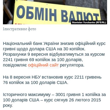
ВІДЕОУРОКИ «ELIFBE»
Русский
СВІДЧЕННЯ ОКУПАЦІЇ
Qırımtatar
УКРАЇНСЬКА ПРОБЛЕМА КРИМУ
Ілюстративне фото
ДОЛУЧАЙСЯ!
ІНФОГРАФІКА
Національний банк України знизив офіційний курс
гривні щодо долара США на 30 копійок.
Усі сайти RFE/RL
Розрахунки 9 вересня відбуватимуться за курсом
2241 гривня 69 копійок за 100 доларів,
повідомляє
офіційний сайт
регулятора.
На 8 вересня НБУ встановив курс 2211 гривень
76 копійок за 100 доларів США.
Історичного максимуму – 3001 гривня 1 копійка за
100 доларів США – курс сягнув 26 лютого 2015
року.