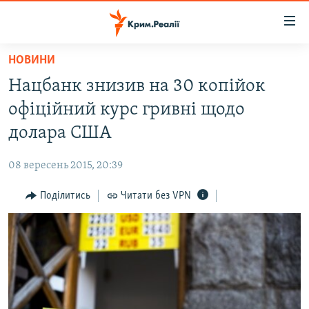
Доступність
посилання
Перейти
НОВИНИ
до
НОВИНИ
Нацбанк знизив на 30 копійок
основного
ВОДА.КРИМ
матеріалу
офіційний курс гривні щодо
ВІДЕО ТА ФОТО
Перейти
долара США
до
ПОЛІТИКА
основної
08 вересень 2015, 20:39
БЛОГИ
навігації
Перейти
Поділитись
Читати без VPN
ПОГЛЯД
до
ІНТЕРВ'Ю
пошуку
ВСЕ ЗА ДЕНЬ
СПЕЦПРОЕКТИ
ЯК ОБІЙТИ БЛОКУВАННЯ
ДЕПОРТАЦІЯ