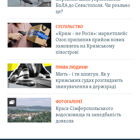
БпЛА до Севастополя. Чи реально
це?
СУСПІЛЬСТВО
«Крим – не Росія»: маркетплейс
Ozon припинив прийом нових
замовлень на Кримському
півострові
ПРАВА ЛЮДИНИ
Мить – і ти шпигун. Як у
кримських судах розглядають
звинувачення в держзраді
ФОТОГАЛЕРЕЇ
Краса Сімферопольського
водосховища та занедбаність
довкола