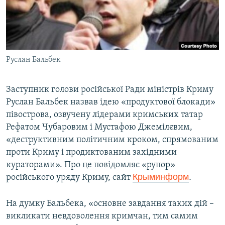
ВІДЕОУРОКИ «ELIFBE»
Русский
СВІДЧЕННЯ ОКУПАЦІЇ
Qırımtatar
УКРАЇНСЬКА ПРОБЛЕМА КРИМУ
Руслан Бальбек
ДОЛУЧАЙСЯ!
ІНФОГРАФІКА
Заступник голови російської Ради міністрів Криму
Руслан Бальбек назвав ідею «продуктової блокади»
Усі сайти RFE/RL
півострова, озвучену лідерами кримських татар
Рефатом Чубаровим і Мустафою Джемілєвим,
«деструктивним політичним кроком, спрямованим
проти Криму і продиктованим західними
кураторами». Про це повідомляє «рупор»
Крыминформ
.
російського уряду Криму, сайт
На думку Бальбека, «основне завдання таких дій –
викликати невдоволення кримчан, тим самим