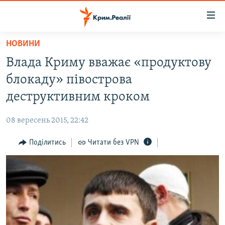
Доступність
посилання
Перейти
НОВИНИ
до
НОВИНИ
Влада Криму вважає «продуктову
основного
ВОДА.КРИМ
матеріалу
блокаду» півострова
ВІДЕО ТА ФОТО
Перейти
деструктивним кроком
до
ПОЛІТИКА
основної
08 вересень 2015, 22:42
БЛОГИ
навігації
Перейти
Поділитись
Читати без VPN
ПОГЛЯД
до
ІНТЕРВ'Ю
пошуку
ВСЕ ЗА ДЕНЬ
СПЕЦПРОЕКТИ
ЯК ОБІЙТИ БЛОКУВАННЯ
ДЕПОРТАЦІЯ