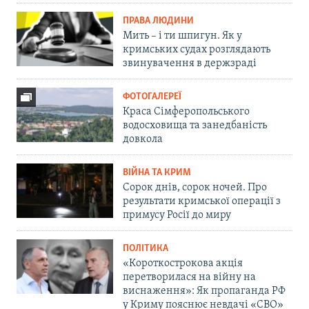
ПРАВА ЛЮДИНИ
Мить – і ти шпигун. Як у
кримських судах розглядають
звинувачення в держзраді
ФОТОГАЛЕРЕЇ
Краса Сімферопольського
водосховища та занедбаність
довкола
ВІЙНА ТА КРИМ
Сорок днів, сорок ночей. Про
результати кримської операції з
примусу Росії до миру
ПОЛІТИКА
«Короткострокова акція
перетворилася на війну на
виснаження»: Як пропаганда РФ
у Криму пояснює невдачі «СВО»