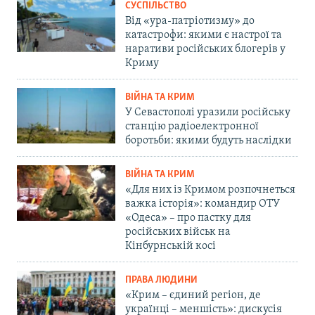
СУСПІЛЬСТВО
Від «ура-патріотизму» до
катастрофи: якими є настрої та
наративи російських блогерів у
Криму
ВІЙНА ТА КРИМ
У Севастополі уразили російську
станцію радіоелектронної
боротьби: якими будуть наслідки
ВІЙНА ТА КРИМ
«Для них із Кримом розпочнеться
важка історія»: командир ОТУ
«Одеса» – про пастку для
російських військ на
Кінбурнській косі
ПРАВА ЛЮДИНИ
«Крим – єдиний регіон, де
українці – меншість»: дискусія