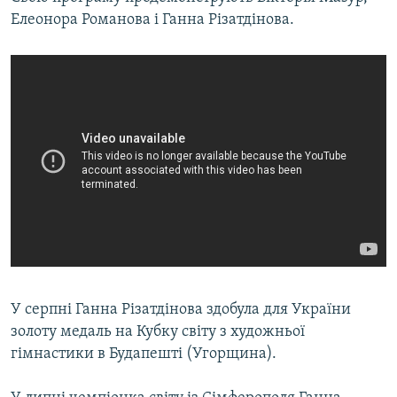
Елеонора Романова і Ганна Різатдінова.
У серпні Ганна Різатдінова здобула для України
золоту медаль на Кубку світу з художньої
гімнастики в Будапешті (Угорщина).