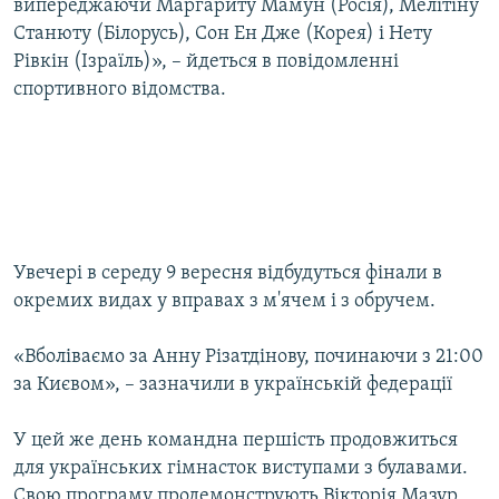
випереджаючи Маргариту Мамун (Росія), Мелітіну
Станюту (Білорусь), Сон Ен Дже (Корея) і Нету
Рівкін (Ізраїль)», – йдеться в повідомленні
спортивного відомства.
Увечері в середу 9 вересня відбудуться фінали в
окремих видах у вправах з м'ячем і з обручем.
«Вболіваємо за Анну Різатдінову, починаючи з 21:00
за Києвом», – зазначили в українській федерації
У цей же день командна першість продовжиться
для українських гімнасток виступами з булавами.
Свою програму продемонструють Вікторія Мазур,