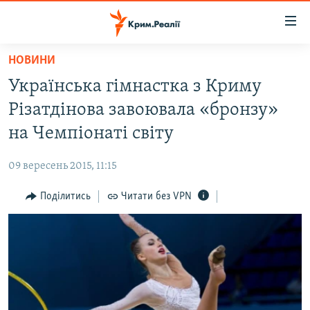
Доступність
посилання
Перейти
НОВИНИ
до
НОВИНИ
Українська гімнастка з Криму
основного
ВОДА.КРИМ
матеріалу
Різатдінова завоювала «бронзу»
ВІДЕО ТА ФОТО
Перейти
на Чемпіонаті світу
до
ПОЛІТИКА
основної
09 вересень 2015, 11:15
БЛОГИ
навігації
Перейти
Поділитись
Читати без VPN
ПОГЛЯД
до
ІНТЕРВ'Ю
пошуку
ВСЕ ЗА ДЕНЬ
СПЕЦПРОЕКТИ
ЯК ОБІЙТИ БЛОКУВАННЯ
ДЕПОРТАЦІЯ