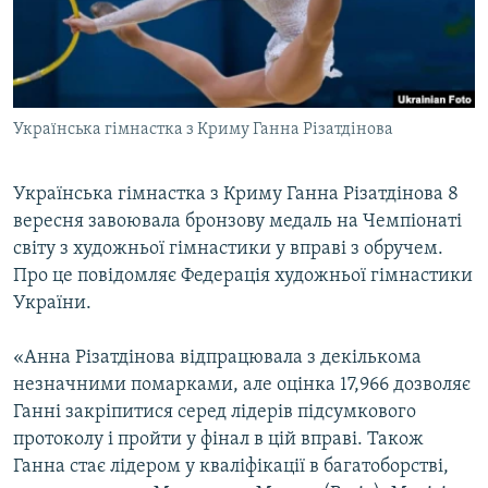
ВІДЕОУРОКИ «ELIFBE»
Русский
СВІДЧЕННЯ ОКУПАЦІЇ
Qırımtatar
УКРАЇНСЬКА ПРОБЛЕМА КРИМУ
Українська гімнастка з Криму Ганна Різатдінова
ДОЛУЧАЙСЯ!
ІНФОГРАФІКА
Українська гімнастка з Криму Ганна Різатдінова 8
вересня завоювала бронзову медаль на Чемпіонаті
Усі сайти RFE/RL
світу з художньої гімнастики у вправі з обручем.
Про це повідомляє Федерація художньої гімнастики
України.
«Анна Різатдінова відпрацювала з декількома
незначними помарками, але оцінка 17,966 дозволяє
Ганні закріпитися серед лідерів підсумкового
протоколу і пройти у фінал в цій вправі. Також
Ганна стає лідером у кваліфікації в багатоборстві,