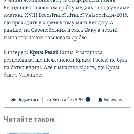
У липні чемпіонка світу із Сімферополя Ганна
Різатдінова завоювала срібну медаль за підсумками
змагань XVIII Всесвітньої літньої Універсіади-2015,
що проходить у корейському місті Кенджу. А
раніше, на Європейських іграх в Баку в червні
гімнастка також завоювала срібло.
В інтерв'ю
Крим.Реалії
Ганна Різатдінова
розповідала, що після анексії Криму Росією не була
на батьківщині. Але гімнастка вірить, що Крим
буде з Україною.
Поділитись
Читати без VPN
Follow us
Читайте також