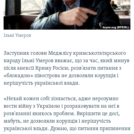
ВІДЕОУРОКИ «ELIFBE»
Русский
СВІДЧЕННЯ ОКУПАЦІЇ
Qırımtatar
УКРАЇНСЬКА ПРОБЛЕМА КРИМУ
Ільмі Умеров
ДОЛУЧАЙСЯ!
ІНФОГРАФІКА
Заступник голови Меджлісу кримськотатарського
народу Ільмі Умеров вважає, що за час, який минув
Усі сайти RFE/RL
після анексії Криму Росією, розв'язати питання з
«блокадою» півострова не дозволяли корупція і
нерішучість української влади.
«Нехай кожен собі зізнається, адже нерозумно
вести війну з Україною і розраховувати на неї в
розв'язанні якихось проблем. Вирішити це досі,
мабуть, не дозволяли корупція і нерішучість
української влади. Думаю, що питання припинення