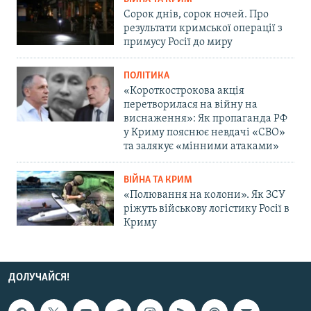
Сорок днів, сорок ночей. Про
результати кримської операції з
примусу Росії до миру
ПОЛІТИКА
«Короткострокова акція
перетворилася на війну на
виснаження»: Як пропаганда РФ
у Криму пояснює невдачі «СВО»
та залякує «мінними атаками»
ВІЙНА ТА КРИМ
«Полювання на колони». Як ЗСУ
ріжуть військову логістику Росії в
Криму
ДОЛУЧАЙСЯ!