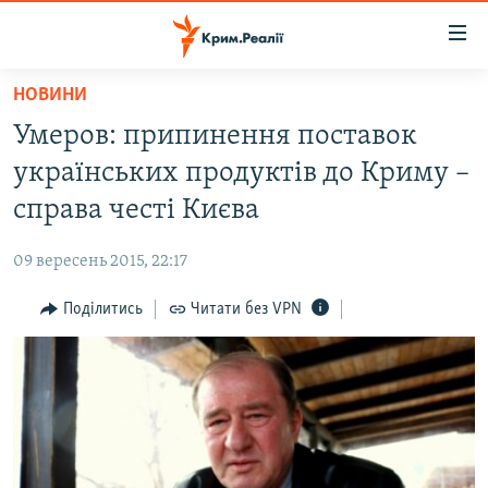
Доступність
посилання
Перейти
НОВИНИ
до
НОВИНИ
Умеров: припинення поставок
основного
ВОДА.КРИМ
матеріалу
українських продуктів до Криму –
ВІДЕО ТА ФОТО
Перейти
справа честі Києва
до
ПОЛІТИКА
основної
09 вересень 2015, 22:17
БЛОГИ
навігації
Перейти
Поділитись
Читати без VPN
ПОГЛЯД
до
ІНТЕРВ'Ю
пошуку
ВСЕ ЗА ДЕНЬ
СПЕЦПРОЕКТИ
ЯК ОБІЙТИ БЛОКУВАННЯ
ДЕПОРТАЦІЯ