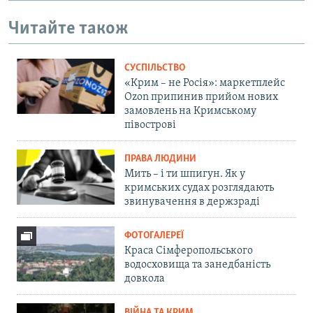
Читайте також
СУСПІЛЬСТВО
«Крим – не Росія»: маркетплейс
Ozon припинив прийом нових
замовлень на Кримському
півострові
ПРАВА ЛЮДИНИ
Мить – і ти шпигун. Як у
кримських судах розглядають
звинувачення в держзраді
ФОТОГАЛЕРЕЇ
Краса Сімферопольського
водосховища та занедбаність
довкола
ВІЙНА ТА КРИМ