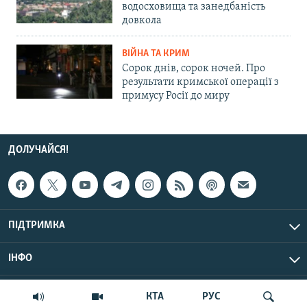
водосховища та занедбаність
довкола
ВІЙНА ТА КРИМ
Сорок днів, сорок ночей. Про
результати кримської операції з
примусу Росії до миру
ДОЛУЧАЙСЯ!
ПІДТРИМКА
ІНФО
© Крим.Реалії, 2026 | Усі права застережено.
КТА
РУС