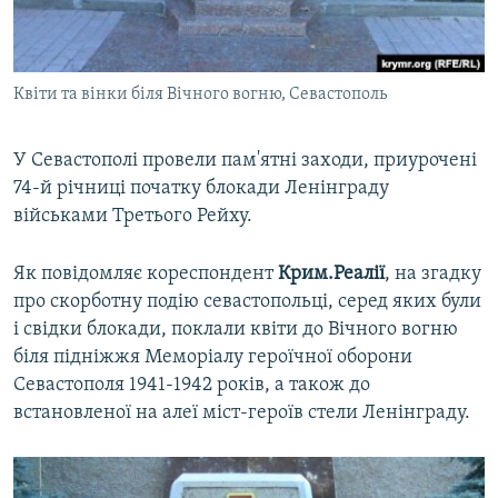
ВІДЕОУРОКИ «ELIFBE»
Русский
СВІДЧЕННЯ ОКУПАЦІЇ
Qırımtatar
Квіти та вінки біля Вічного вогню, Севастополь
УКРАЇНСЬКА ПРОБЛЕМА КРИМУ
ДОЛУЧАЙСЯ!
ІНФОГРАФІКА
У Севастополі провели пам'ятні заходи, приурочені
74-й річниці початку блокади Ленінграду
військами Третього Рейху.
Усі сайти RFE/RL
Як повідомляє кореспондент
Крим.Реалії
, на згадку
про скорботну подію севастопольці, серед яких були
і свідки блокади, поклали квіти до Вічного вогню
біля підніжжя Меморіалу героїчної оборони
Севастополя 1941-1942 років, а також до
встановленої на алеї міст-героїв стели Ленінграду.