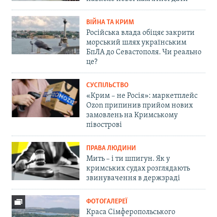
ВІЙНА ТА КРИМ
Російська влада обіцяє закрити
морський шлях українським
БпЛА до Севастополя. Чи реально
це?
СУСПІЛЬСТВО
«Крим – не Росія»: маркетплейс
Ozon припинив прийом нових
замовлень на Кримському
півострові
ПРАВА ЛЮДИНИ
Мить – і ти шпигун. Як у
кримських судах розглядають
звинувачення в держзраді
ФОТОГАЛЕРЕЇ
Краса Сімферопольського