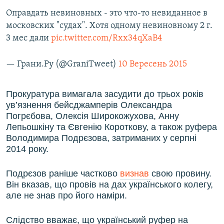
Оправдать невиновных - это что-то невиданное в
московских "судах". Хотя одному невиновному 2 г.
3 мес дали
pic.twitter.com/Rxx34qXaB4
— Грани.Ру (@GraniTweet)
10 Вересень 2015
Прокуратура вимагала засудити до трьох років
ув’язнення бейсджамперів Олександра
Погрєбова, Олексія Широкожухова, Анну
Лепьошкіну та Євгенію Короткову, а також руфера
Володимира Подрєзова, затриманих у серпні
2014 року.
Подрєзов раніше частково
визнав
свою провину.
Він вказав, що провів на дах українського колегу,
але не знав про його наміри.
Слідство вважає, що український руфер на