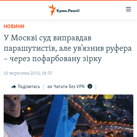
Доступність
посилання
Перейти
НОВИНИ
до
НОВИНИ
У Москві суд виправдав
основного
ВОДА.КРИМ
матеріалу
парашутистів, але ув’язнив руфера
ВІДЕО ТА ФОТО
Перейти
– через пофарбовану зірку
до
ПОЛІТИКА
основної
10 вересень 2015, 18:37
БЛОГИ
навігації
Перейти
Поділитись
Читати без VPN
ПОГЛЯД
до
ІНТЕРВ'Ю
пошуку
ВСЕ ЗА ДЕНЬ
СПЕЦПРОЕКТИ
ЯК ОБІЙТИ БЛОКУВАННЯ
ДЕПОРТАЦІЯ