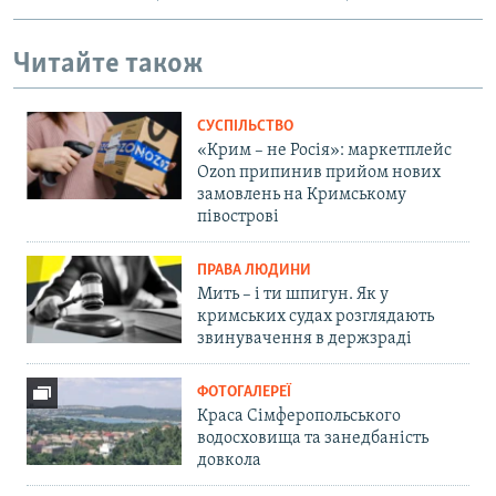
Читайте також
СУСПІЛЬСТВО
«Крим – не Росія»: маркетплейс
Ozon припинив прийом нових
замовлень на Кримському
півострові
ПРАВА ЛЮДИНИ
Мить – і ти шпигун. Як у
кримських судах розглядають
звинувачення в держзраді
ФОТОГАЛЕРЕЇ
Краса Сімферопольського
водосховища та занедбаність
довкола