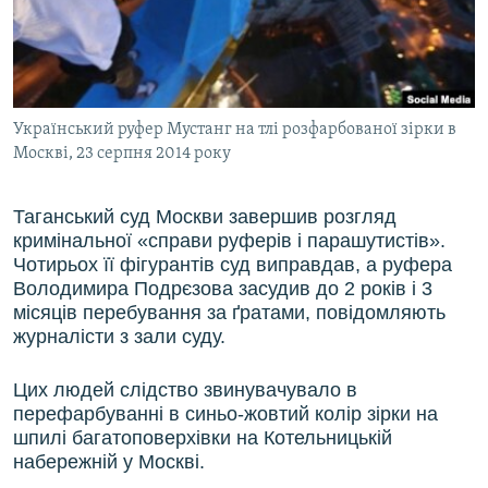
ВІДЕОУРОКИ «ELIFBE»
Русский
СВІДЧЕННЯ ОКУПАЦІЇ
Qırımtatar
УКРАЇНСЬКА ПРОБЛЕМА КРИМУ
Український руфер Мустанг на тлі розфарбованої зірки в
ДОЛУЧАЙСЯ!
ІНФОГРАФІКА
Москві, 23 серпня 2014 року
Таганський суд Москви завершив розгляд
Усі сайти RFE/RL
кримінальної «справи руферів і парашутистів».
Чотирьох її фігурантів суд виправдав, а руфера
Володимира Подрєзова засудив до 2 років і 3
місяців перебування за ґратами, повідомляють
журналісти з зали суду.
Цих людей слідство звинувачувало в
перефарбуванні в синьо-жовтий колір зірки на
шпилі багатоповерхівки на Котельницькій
набережній у Москві.