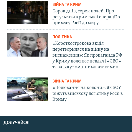
ВІЙНА ТА КРИМ
Сорок днів, сорок ночей. Про
результати кримської операції з
примусу Росії до миру
ПОЛІТИКА
«Короткострокова акція
перетворилася на війну на
виснаження»: Як пропаганда РФ
у Криму пояснює невдачі «СВО»
та залякує «мінними атаками»
ВІЙНА ТА КРИМ
«Полювання на колони». Як ЗСУ
ріжуть військову логістику Росії в
Криму
ДОЛУЧАЙСЯ!