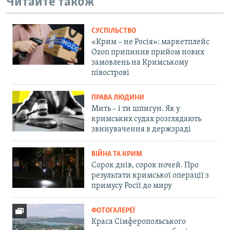
Читайте також
СУСПІЛЬСТВО
«Крим – не Росія»: маркетплейс
Ozon припинив прийом нових
замовлень на Кримському
півострові
ПРАВА ЛЮДИНИ
Мить – і ти шпигун. Як у
кримських судах розглядають
звинувачення в держзраді
ВІЙНА ТА КРИМ
Сорок днів, сорок ночей. Про
результати кримської операції з
примусу Росії до миру
ФОТОГАЛЕРЕЇ
Краса Сімферопольського