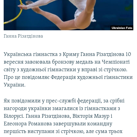
ВІДЕОУРОКИ «ELIFBE»
Русский
СВІДЧЕННЯ ОКУПАЦІЇ
Qırımtatar
УКРАЇНСЬКА ПРОБЛЕМА КРИМУ
Ганна Різатдінова
ДОЛУЧАЙСЯ!
ІНФОГРАФІКА
Українська гімнастка з Криму Ганна Різатдінова 10
вересня завоювала бронзову медаль на Чемпіонаті
Усі сайти RFE/RL
світу з художньої гімнастики у вправі зі стрічкою.
Про це повідомляє Федерація художньої гімнастики
України.
Як повідомили у прес-службі федерації, за срібні
нагороди українки змагалися із гімнастками з
Білорусі. Ганна Різатдінова, Вікторія Мазур і
Елеонора Романова завершували командну
першість виступами зі стрічкою, але сума трьох