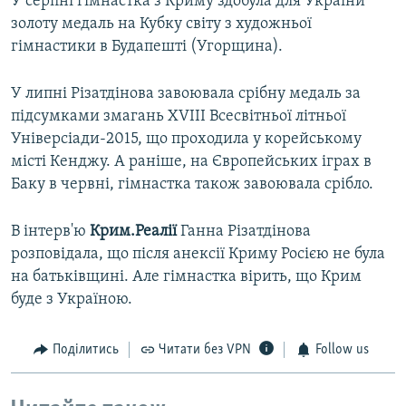
У серпні гімнастка з Криму здобула для України
золоту медаль на Кубку світу з художньої
гімнастики в Будапешті (Угорщина).
У липні Різатдінова завоювала срібну медаль за
підсумками змагань XVIII Всесвітньої літньої
Універсіади-2015, що проходила у корейському
місті Кенджу. А раніше, на Європейських іграх в
Баку в червні, гімнастка також завоювала срібло.
В інтерв'ю
Крим.Реалії
Ганна Різатдінова
розповідала, що після анексії Криму Росією не була
на батьківщині. Але гімнастка вірить, що Крим
буде з Україною.
Поділитись
Читати без VPN
Follow us