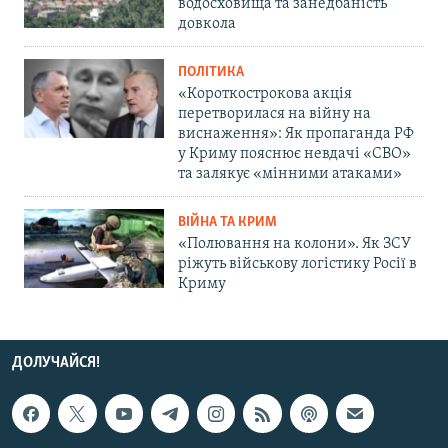
водосховища та занедбаність
довкола
ПОЛІТИКА
«Короткострокова акція
перетворилася на війну на
виснаження»: Як пропаганда РФ
у Криму пояснює невдачі «СВО»
та залякує «мінними атаками»
ВІЙНА ТА КРИМ
«Полювання на колони». Як ЗСУ
ріжуть військову логістику Росії в
Криму
ДОЛУЧАЙСЯ!