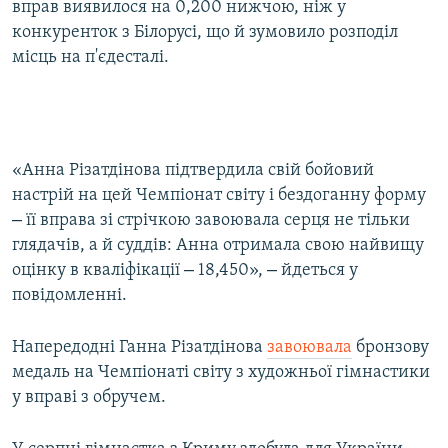
вправ виявилося на 0,200 нижчою, ніж у
конкуренток з Білорусі, що й зумовило розподіл
місць на п'єдесталі.
«Анна Різатдінова підтвердила свій бойовий
настрій на цей Чемпіонат світу і бездоганну форму
–
її вправа зі стрічкою завоювала серця не тільки
глядачів, а й суддів: Анна отримала свою найвищу
–
–
оцінку в кваліфікації
18,450»,
йдеться у
повідомленні.
Напередодні Ганна Різатдінова
завоювала
бронзову
медаль на Чемпіонаті світу з художньої гімнастики
у вправі з обручем.