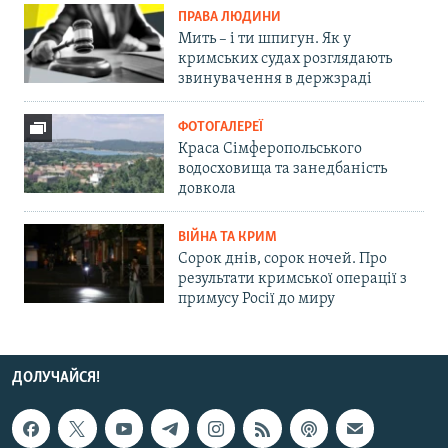
ПРАВА ЛЮДИНИ
Мить – і ти шпигун. Як у
кримських судах розглядають
звинувачення в держзраді
ФОТОГАЛЕРЕЇ
Краса Сімферопольського
водосховища та занедбаність
довкола
ВІЙНА ТА КРИМ
Сорок днів, сорок ночей. Про
результати кримської операції з
примусу Росії до миру
ДОЛУЧАЙСЯ!