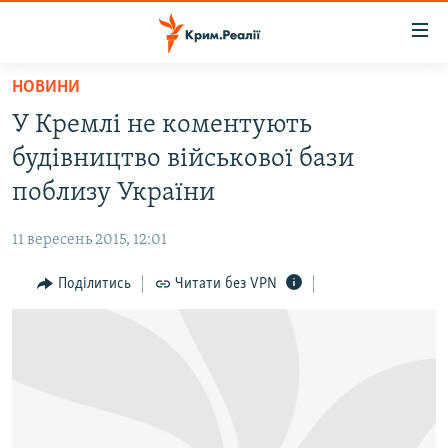
Доступність
посилання
Перейти
НОВИНИ
до
НОВИНИ
У Кремлі не коментують
основного
ВОДА.КРИМ
матеріалу
будівництво військової бази
ВІДЕО ТА ФОТО
Перейти
поблизу України
до
ПОЛІТИКА
основної
11 вересень 2015, 12:01
БЛОГИ
навігації
Перейти
Поділитись
Читати без VPN
ПОГЛЯД
до
ІНТЕРВ'Ю
пошуку
ВСЕ ЗА ДЕНЬ
СПЕЦПРОЕКТИ
ЯК ОБІЙТИ БЛОКУВАННЯ
ДЕПОРТАЦІЯ