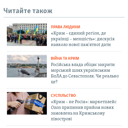
Читайте також
ПРАВА ЛЮДИНИ
«Крим – єдиний регіон, де
українці – меншість»: дискусія
навколо нової пам'ятної дати
ВІЙНА ТА КРИМ
Російська влада обіцяє закрити
морський шлях українським
БпЛА до Севастополя. Чи реально
це?
СУСПІЛЬСТВО
«Крим – не Росія»: маркетплейс
Ozon припинив прийом нових
замовлень на Кримському
півострові