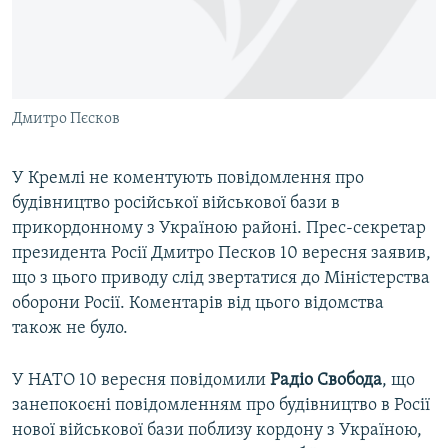
ВІДЕОУРОКИ «ELIFBE»
Русский
СВІДЧЕННЯ ОКУПАЦІЇ
Qırımtatar
УКРАЇНСЬКА ПРОБЛЕМА КРИМУ
Дмитро Пєсков
ДОЛУЧАЙСЯ!
ІНФОГРАФІКА
У Кремлі не коментують повідомлення про
будівництво російської військової бази в
Усі сайти RFE/RL
прикордонному з Україною районі. Прес-секретар
президента Росії Дмитро Песков 10 вересня заявив,
що з цього приводу слід звертатися до Міністерства
оборони Росії. Коментарів від цього відомства
також не було.
У НАТО 10 вересня повідомили
Радіо Свобода
, що
занепокоєні повідомленням про будівництво в Росії
нової військової бази поблизу кордону з Україною,