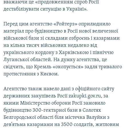
вважаючи це «продовженням спроб Росії
дестабілізувати ситуацію в Україні».
Перед цим агентство «Ройтерз» оприлюднило
матеріал про будівництво в Росії нової величезної
військової бази зі складами озброєнь і казармами
на кілька тисяч військових недалеко від
українського кордону з Харківською і північчю
Луганської областей. На думку агентства, це
свідчить, що Кремль «окопується» задля тривалого
протистояння з Києвом.
Агентство також навело дані з офіційного сайту
державних закупівель Росії zakupki.gov.ru, за
якими Міністерство оборони Росії замовило
будівництво 300-гектарної бази в Солотях
Белгородської області біля містечка Валуйки з
дев’ятьма казармами на 3500 солдатів, житловим