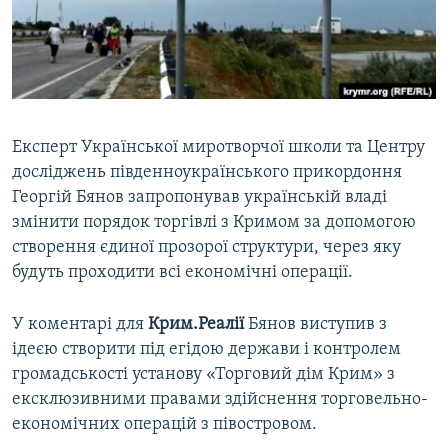
ВІДЕОУРОКИ «ELIFBE»
Русский
СВІДЧЕННЯ ОКУПАЦІЇ
Qırımtatar
УКРАЇНСЬКА ПРОБЛЕМА КРИМУ
ДОЛУЧАЙСЯ!
ІНФОГРАФІКА
Експерт Української миротворчої школи та Центру
досліджень південноукраїнського прикордоння
Георгій Бянов запропонував українській владі
Усі сайти RFE/RL
змінити порядок торгівлі з Кримом за допомогою
створення єдиної прозорої структури, через яку
будуть проходити всі економічні операції.
У коментарі для
Крим.Реалії
Бянов виступив з
ідеєю створити під егідою держави і контролем
громадськості установу «Торговий дім Крим» з
ексклюзивними правами здійснення торговельно-
економічних операцій з півостровом.