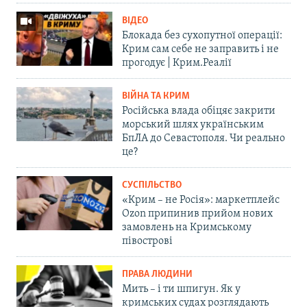
ВІДЕО
Блокада без сухопутної операції:
Крим сам себе не заправить і не
прогодує | Крим.Реалії
ВІЙНА ТА КРИМ
Російська влада обіцяє закрити
морський шлях українським
БпЛА до Севастополя. Чи реально
це?
СУСПІЛЬСТВО
«Крим – не Росія»: маркетплейс
Ozon припинив прийом нових
замовлень на Кримському
півострові
ПРАВА ЛЮДИНИ
Мить – і ти шпигун. Як у
кримських судах розглядають