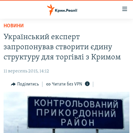
Доступність
посилання
Перейти
НОВИНИ
до
НОВИНИ
Український експерт
основного
ВОДА.КРИМ
матеріалу
запропонував створити єдину
ВІДЕО ТА ФОТО
Перейти
структуру для торгівлі з Кримом
до
ПОЛІТИКА
основної
11 вересень 2015, 14:12
БЛОГИ
навігації
Перейти
Поділитись
Читати без VPN
ПОГЛЯД
до
ІНТЕРВ'Ю
пошуку
ВСЕ ЗА ДЕНЬ
СПЕЦПРОЕКТИ
ЯК ОБІЙТИ БЛОКУВАННЯ
ДЕПОРТАЦІЯ