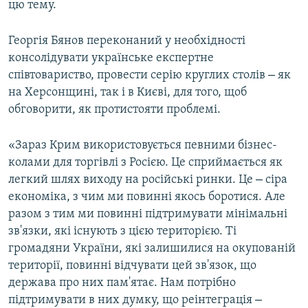
цю тему.
Георгія Бянов переконаний у необхідності
консолідувати українське експертне
–
співтовариство, провести серію круглих столів
як
на Херсонщині, так і в Києві, для того, щоб
обговорити, як протистояти проблемі.
«Зараз Крим використовується певними бізнес-
колами для торгівлі з Росією. Це сприймається як
–
легкий шлях виходу на російські ринки. Це
сіра
економіка, з чим ми повинні якось боротися. Але
разом з тим ми повинні підтримувати мінімальні
зв'язки, які існують з цією територією. Ті
громадяни України, які залишилися на окупованій
території, повинні відчувати цей зв'язок, що
держава про них пам'ятає. Нам потрібно
–
підтримувати в них думку, що реінтеграція