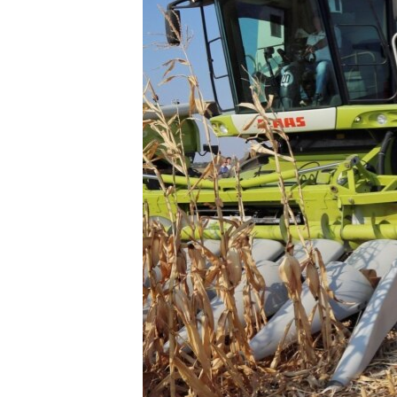
ВІДЕОУРОКИ «ELIFBE»
СВІДЧЕННЯ ОКУПАЦІЇ
УКРАЇНСЬКА ПРОБЛЕМА КРИМУ
ІНФОГРАФІКА