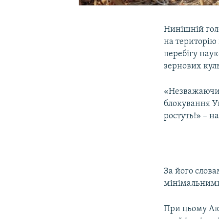
Нинішній гол
на територію 
перебігу нау
зернових кул
«Незважаючи н
блокування Ук
ростуть!» – н
За його слова
мінімальними
При цьому Ак