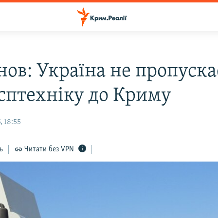
нов: Україна не пропуска
осптехніку до Криму
, 18:55
ь
Читати без VPN