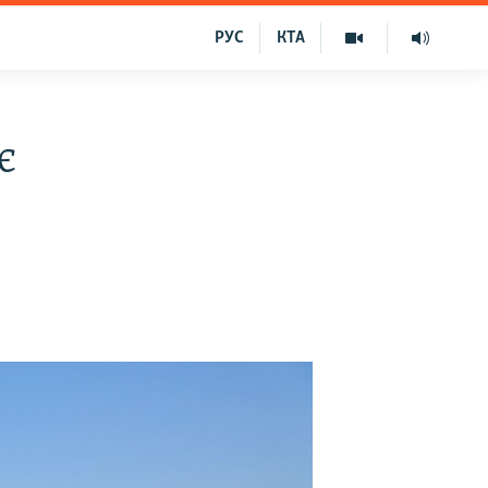
РУС
КТА
є