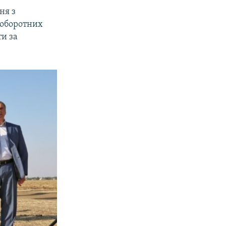
ня з
з оборотних
и за