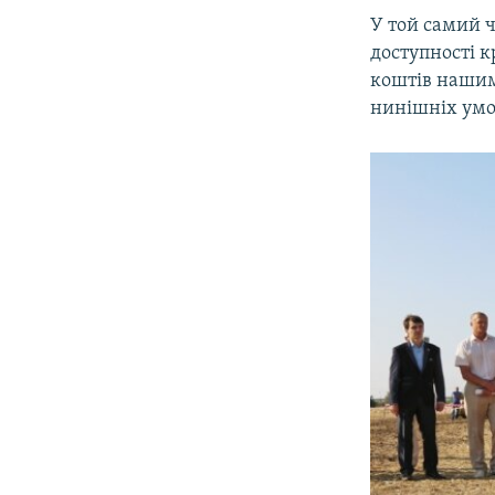
У той самий 
доступності к
коштів нашим
нинішніх умов