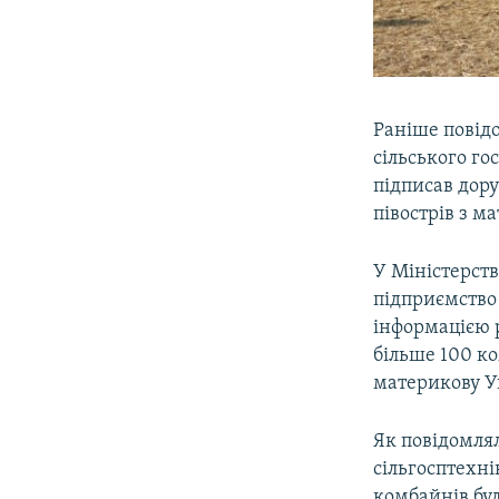
Раніше повід
сільського г
підписав дор
півострів з м
У Міністерств
підприємство 
інформацією 
більше 100 к
материкову Ук
Як повідомлял
сільгосптехні
комбайнів бу