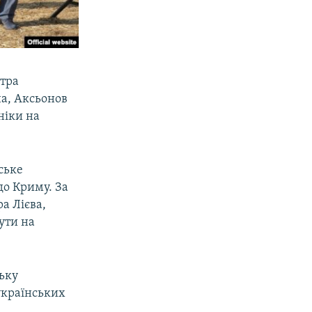
стра
а, Аксьонов
ніки на
ське
до Криму. За
а Лієва,
ути на
ську
українських