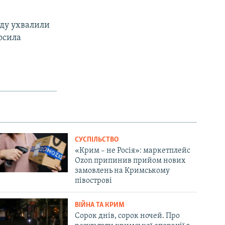
оду ухвалили
осила
СУСПІЛЬСТВО
«Крим – не Росія»: маркетплейс
Ozon припинив прийом нових
замовлень на Кримському
півострові
ВІЙНА ТА КРИМ
Сорок днів, сорок ночей. Про