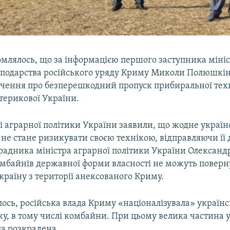
омлялось, що за інформацією першого заступника міні
осподарства російського уряду Криму Миколи Полюшкін
учення про безперешкодний пропуск прибиральної тех
атерикової України.
і аграрної політики України заявили, що жодне україн
не стане ризикувати своєю технікою, відправляючи її 
радника міністра аграрної політики України Олександр
омбайнів державної форми власності не можуть поверн
раїну з території анексованого Криму.
ось, російська влада Криму «націоналізувала» україн
ку, в тому числі комбайни. При цьому велика частина 
ла розкрадена.