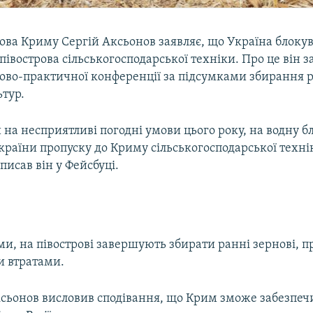
ова Криму Сергій Аксьонов заявляє, що Україна блоку
півострова сільськогосподарської техніки. Про це він з
ково-практичної конференції за підсумками збирання 
ьтур.
а несприятливі погодні умови цього року, на водну бл
раїни пропуску до Криму сільськогосподарської техні
аписав він у Фейсбуці.
ми, на півострові завершують збирати ранні зернові, 
 втратами.
сьонов висловив сподівання, що Крим зможе забезпеч