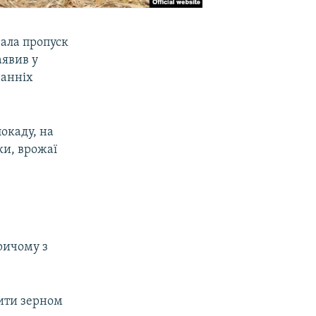
вала пропуск
аявив у
ранніх
окаду, на
ки, врожаї
причому з
ити зерном