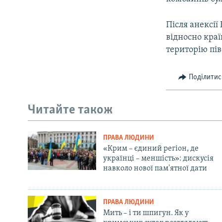
Після анексії
відносно кра
територію пі
Поділитис
Читайте також
ПРАВА ЛЮДИНИ
«Крим – єдиний регіон, де
українці – меншість»: дискусія
навколо нової пам'ятної дати
ПРАВА ЛЮДИНИ
Мить – і ти шпигун. Як у