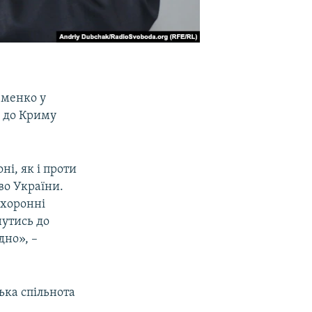
еменко у
і до Криму
ні, як і проти
во України.
охоронні
нутись до
дно», –
ська спільнота