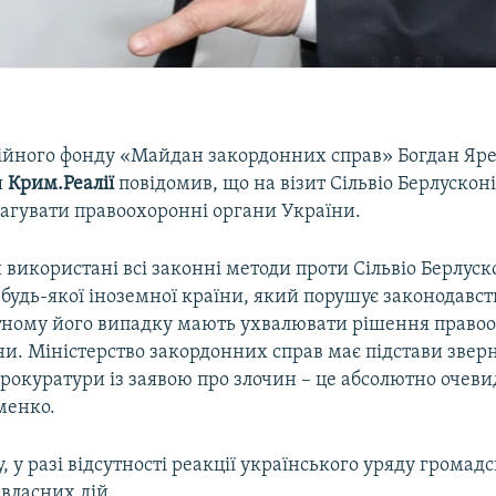
дійного фонду «Майдан закордонних справ» Богдан Яр
я
Крим.Реалії
повідомив, що на візит Сільвіо Берлускон
еагувати правоохоронні органи України.
використані всі законні методи проти Сільвіо Берлуско
будь-якої іноземної країни, який порушує законодавст
тному його випадку мають ухвалювати рішення право
и. Міністерство закордонних справ має підстави звер
рокуратури із заявою про злочин – це абсолютно очеви
менко.
, у разі відсутності реакції українського уряду громад
власних дій.