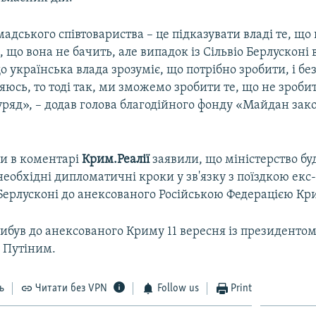
адського співтовариства – це підказувати владі те, що
е, що вона не бачить, але випадок із Сільвіо Берлусконі
 українська влада зрозуміє, що потрібно зробити, і без
юсь, то тоді так, ми зможемо зробити те, що не зроби
уряд», – додав голова благодійного фонду «Майдан за
и в коментарі
Крим.Реалії
заявили, що міністерство бу
еобхідні дипломатичні кроки у зв'язку з поїздкою екс
о Берлусконі до анексованого Російською Федерацією Кр
ибув до анексованого Криму 11 вересня із президентом 
 Путіним.
ь
Читати без VPN
Follow us
Print