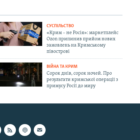
СУСПІЛЬСТВО
«Крим – не Росія»: маркетплейс
Ozon припинив прийом нових
замовлень на Кримському
півострові
ВІЙНА ТА КРИМ
Сорок днів, сорок ночей. Про
результати кримської операції з
примусу Росії до миру