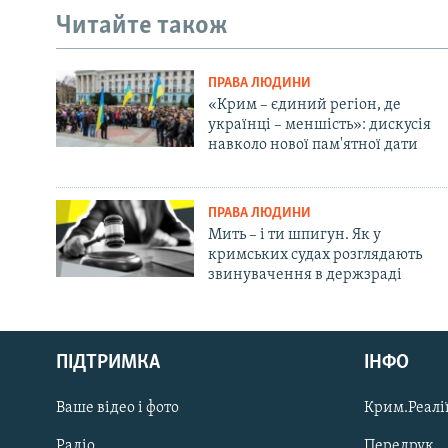
Читайте також
ПРАВА ЛЮДИНИ
«Крим – єдиний регіон, де
українці – меншість»: дискусія
навколо нової пам'ятної дати
ПРАВА ЛЮДИНИ
Мить – і ти шпигун. Як у
кримських судах розглядають
звинувачення в держзраді
Русский
ПІДТРИМКА
ІНФО
Qırımtatar
Ваше відео і фото
Крим.Реалії
ДОЛУЧАЙСЯ!
Радіо
Передрук