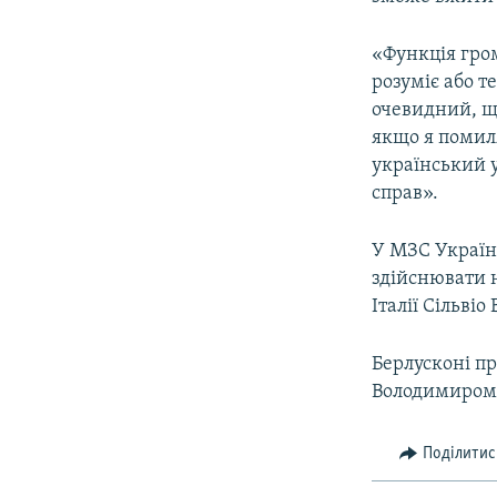
«Функція гром
розуміє або т
очевидний, що
якщо я помиля
український 
справ».
У МЗС Україн
здійснювати н
Італії Сільві
Берлусконі пр
Володимиром
Поділитис