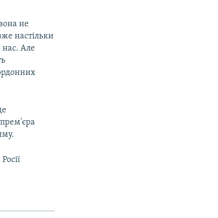
 вона не
 вже настільки
 нас. Але
ть
кордонних
де
-прем'єра
иму.
Росії