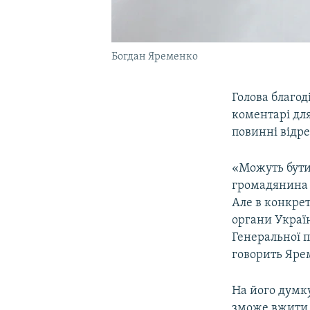
Богдан Яременко
Голова благо
коментарі дл
повинні відр
«Можуть бути 
громадянина 
Але в конкре
органи Україн
Генеральної п
говорить Яре
На його думку
зможе вжити 