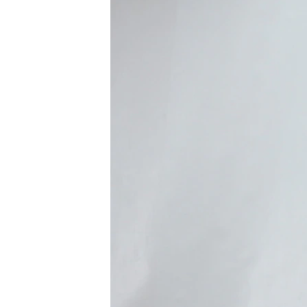
ВІДЕОУРОКИ «ELIFBE»
СВІДЧЕННЯ ОКУПАЦІЇ
УКРАЇНСЬКА ПРОБЛЕМА КРИМУ
ІНФОГРАФІКА