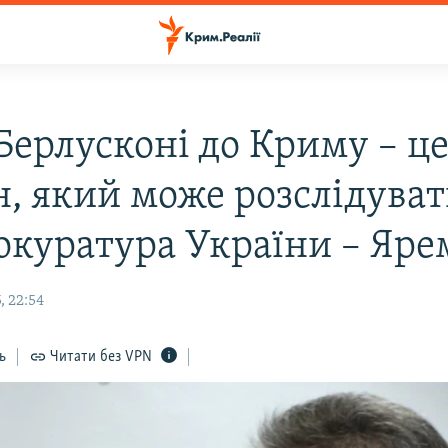
Берлусконі до Криму – ц
н, який може розслідува
окуратура України – Яре
, 22:54
ь
Читати без VPN