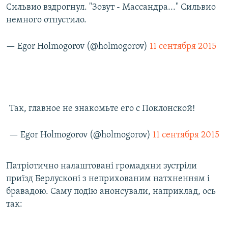
Сильвио вздрогнул. "Зовут - Массандра..." Сильвио
немного отпустило.
— Egor Holmogorov (@holmogorov)
11 сентября 2015
Так, главное не знакомьте его с Поклонской!
— Egor Holmogorov (@holmogorov)
11 сентября 2015
Патріотично налаштовані громадяни зустріли
приїзд Берлусконі з неприхованим натхненням і
бравадою. Саму подію анонсували, наприклад, ось
так: