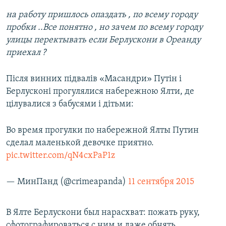
на работу пришлось опаздать , по всему городу
пробки ..Все понятно , но зачем по всему городу
улицы перектывать если Берлускони в Ореанду
приехал ?
Після винних підвалів «Масандри» Путін і
Берлусконі прогулялися набережною Ялти, де
цілувалися з бабусями і дітьми:
Во время прогулки по набережной Ялты Путин
сделал маленькой девочке приятно.
pic.twitter.com/qN4cxPaP1z
— МинПанд (@crimeapanda)
11 сентября 2015
В Ялте Берлускони был нарасхват: пожать руку,
сфотографироваться с ним и даже обнять