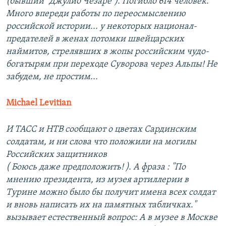
(бывший "Джулио Чезаре"). Погибло 614 человек.
Много впереди работы по переосмыслению
российской истории... у некоторых национал-
предателей в женах потомки швейцарских
наймитов, стрелявших в жопы российским чудо-
богатырям при переходе Суворова через Альпы! Не
забудем, не простим...
Michael Levitian
И ТАСС и НТВ сообщают о цветах Сардинским
солдатам, и ни слова что положили на могилы
Российских защитников
( Боюсь даже предположить! ). А фраза : "По
мнению президента, из музея артиллерии в
Турине можно было бы получит имена всех солдат
и вновь написать их на памятных табличках."
вызывает естественный вопрос: А в музее в Москве