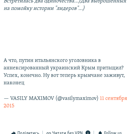
Встретилась два одиночества...)Два выброшенных
на помойку истории "лидеров"...)
А что, путин итальянского уголовника в
аннексированный украинский Крым притащил?
Успех, конечно. Ну вот теперь крымчане заживут,
наконец
— VASILY MAXIMOV (@vasilymaximov)
11 сентября
2015
Поділитись
Читати без VPN
Follow us