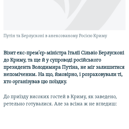
ВІДЕОУРОКИ «ELIFBE»
Русский
СВІДЧЕННЯ ОКУПАЦІЇ
Qırımtatar
УКРАЇНСЬКА ПРОБЛЕМА КРИМУ
ДОЛУЧАЙСЯ!
Путін та Берлусконі в анексованому Росією Криму
ІНФОГРАФІКА
Візит екс-прем'єр-міністра Італії Сільвіо Берлусконі
до Криму, та ще й у супроводі російського
Усі сайти RFE/RL
президента Володимира Путіна, не міг залишитися
непоміченим. На що, ймовірно, і розраховували ті,
хто організував цю поїздку.
До приїзду високих гостей в Криму, як заведено,
ретельно готувалися. Але за всіма ж не вгледиш: