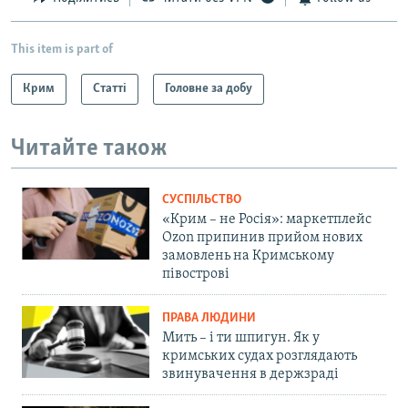
This item is part of
Крим
Статті
Головне за добу
Читайте також
СУСПІЛЬСТВО
«Крим – не Росія»: маркетплейс
Ozon припинив прийом нових
замовлень на Кримському
півострові
ПРАВА ЛЮДИНИ
Мить – і ти шпигун. Як у
кримських судах розглядають
звинувачення в держзраді