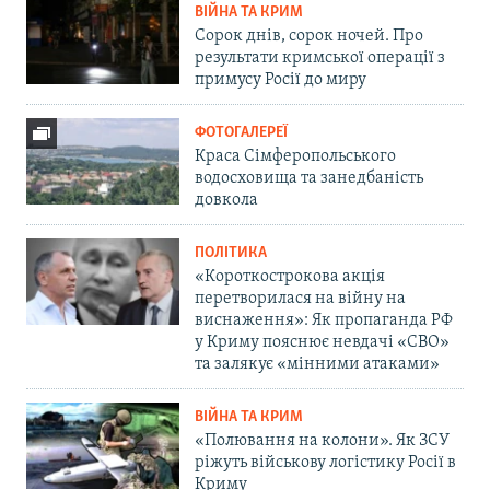
ВІЙНА ТА КРИМ
Сорок днів, сорок ночей. Про
результати кримської операції з
примусу Росії до миру
ФОТОГАЛЕРЕЇ
Краса Сімферопольського
водосховища та занедбаність
довкола
ПОЛІТИКА
«Короткострокова акція
перетворилася на війну на
виснаження»: Як пропаганда РФ
у Криму пояснює невдачі «СВО»
та залякує «мінними атаками»
ВІЙНА ТА КРИМ
«Полювання на колони». Як ЗСУ
ріжуть військову логістику Росії в
Криму