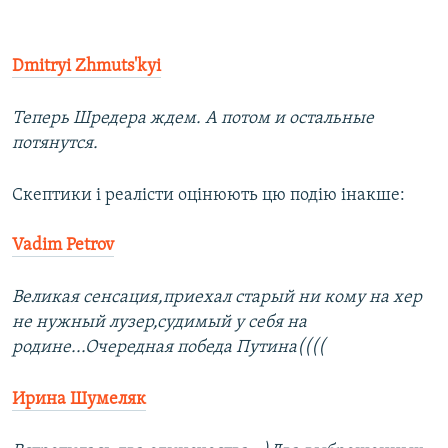
Dmitryi Zhmuts'kyi
Теперь Шредера ждем. А потом и остальные
потянутся.
Скептики і реалісти оцінюють цю подію інакше:​
Vadim Petrov
Великая сенсация,приехал старый ни кому на хер
не нужный лузер,судимый у себя на
родине...Очередная победа Путина((((
Ирина Шумеляк