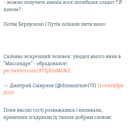
- можно получить имена всех погибших солдат ? В
каком?
Потім Берлусконі і Путін поїхали пити вино:
Сильвио искренний человек: увидел много вина в
"Массандре" - обрадовался!
pic.twitter.com/9TEjRmMGKZ
— Дмитрий Смирнов (@dimsmirnov175)
11 сентября
2015
Поки високі гості розважалися і випивали,
кримчани згадували їх тихим-добрим словом:​