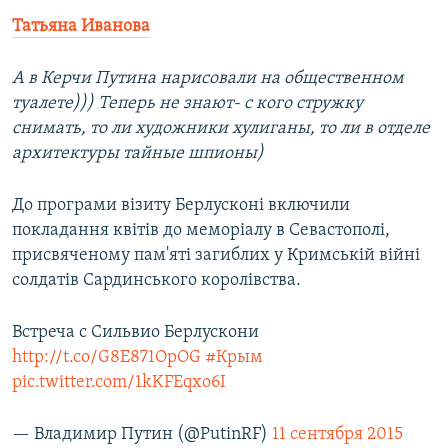
Татьяна Иванова
А в Керчи Путина нарисовали на общественном
туалете))) Теперь не знают- с кого стружку
снимать, то ли художники хулиганы, то ли в отделе
архитектуры тайные шпионы)
До програми візиту Берлусконі включили
покладання квітів до меморіалу в Севастополі,
присвяченому пам'яті загиблих у Кримській війні
солдатів Сардинського королівства.
Встреча с Сильвио Берлускони
http://t.co/G8E871OpOG
#Крым
pic.twitter.com/1kKFEqxo6I
— Владимир Путин (@PutinRF)
11 сентября 2015