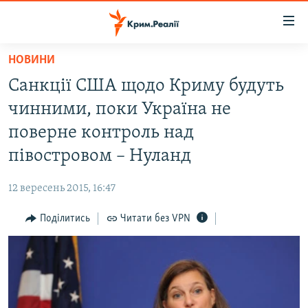
Доступність
посилання
Перейти
НОВИНИ
до
НОВИНИ
Санкції США щодо Криму будуть
основного
ВОДА.КРИМ
матеріалу
чинними, поки Україна не
ВІДЕО ТА ФОТО
Перейти
поверне контроль над
до
ПОЛІТИКА
півостровом – Нуланд
основної
БЛОГИ
навігації
12 вересень 2015, 16:47
Перейти
ПОГЛЯД
до
Поділитись
Читати без VPN
ІНТЕРВ'Ю
пошуку
ВСЕ ЗА ДЕНЬ
СПЕЦПРОЕКТИ
ЯК ОБІЙТИ БЛОКУВАННЯ
ДЕПОРТАЦІЯ