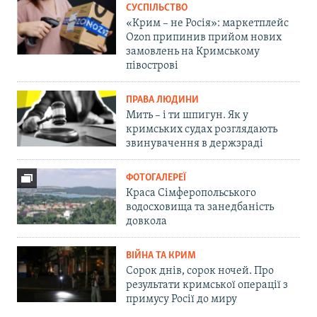
СУСПІЛЬСТВО
«Крим – не Росія»: маркетплейс
Ozon припинив прийом нових
замовлень на Кримському
півострові
ПРАВА ЛЮДИНИ
Мить – і ти шпигун. Як у
кримських судах розглядають
звинувачення в держзраді
ФОТОГАЛЕРЕЇ
Краса Сімферопольського
водосховища та занедбаність
довкола
ВІЙНА ТА КРИМ
Сорок днів, сорок ночей. Про
результати кримської операції з
примусу Росії до миру