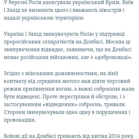
У березні Росія анексувала український Крим. Київ
і Захід не визнають цього і вважають півострів і
надалі українською територією.
Україна і Захід звинувачують Росію у підтримці
проросійських сепаратистів на Донбасі. Москва ці
звинувачення відкидає, заявляючи, що на Донбасі
немає російських військових, але є «добровольці».
Згідно з мінськими домовленостями, на лінії
контакту від середини лютого мав діяти черговий
режим припинення вогню, а важкі озброєння мали
бути відведені. Проте перестрілки й обстріли, і з
застосуванням «відведених» озброєнь, тривали.
Сторони звинувачували одна одну в порушеннях і
провокаціях.
Бойові дії на Донбасі тривають від квітня 2014 року.