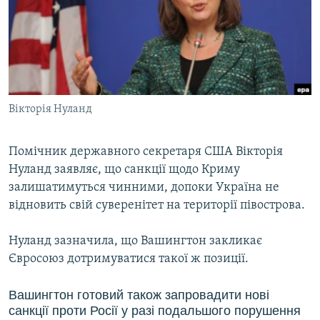
ВІДЕОУРОКИ «ELIFBE»
Русский
СВІДЧЕННЯ ОКУПАЦІЇ
Qırımtatar
УКРАЇНСЬКА ПРОБЛЕМА КРИМУ
ДОЛУЧАЙСЯ!
ІНФОГРАФІКА
Вікторія Нуланд
Помічник державного секретаря США Вікторія
Усі сайти RFE/RL
Нуланд заявляє, що санкції щодо Криму
залишатимуться чинними, допоки Україна не
відновить свій суверенітет на території півострова.
Нуланд зазначила, що Вашингтон закликає
Євросоюз дотримуватися такої ж позиції.
Вашингтон готовий також запровадити нові
санкції проти Росії у разі подальшого порушення