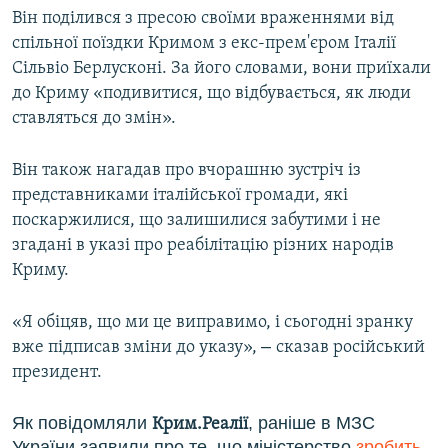
Він поділився з пресою своїми враженнями від
ВІДЕОУРОКИ «ELIFBE»
Русский
спільної поїздки Кримом з екс-прем'єром Італії
СВІДЧЕННЯ ОКУПАЦІЇ
Сільвіо Берлусконі. За його словами, вони приїхали
Qırımtatar
УКРАЇНСЬКА ПРОБЛЕМА КРИМУ
до Криму «подивитися, що відбувається, як люди
ставляться до змін».
ДОЛУЧАЙСЯ!
ІНФОГРАФІКА
Він також нагадав про вчорашню зустріч із
представниками італійської громади, які
Усі сайти RFE/RL
поскаржилися, що залишилися забутими і не
згадані в указі про реабілітацію різних народів
Криму.
«Я обіцяв, що ми це виправимо, і сьогодні зранку
–
вже підписав зміни до указу»,
сказав російський
президент.
Як повідомляли
, раніше в МЗС
Крим.Реалії
України заявили про те, що міністерство
зробить