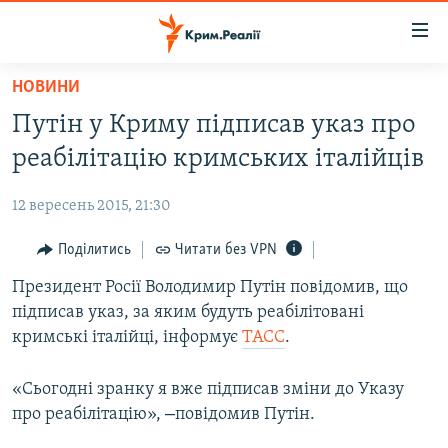
Доступність
посилання
Перейти
НОВИНИ
до
НОВИНИ
Путін у Криму підписав указ про
основного
ВОДА.КРИМ
матеріалу
реабілітацію кримських італійців
ВІДЕО ТА ФОТО
Перейти
до
12 вересень 2015, 21:30
ПОЛІТИКА
основної
БЛОГИ
Поділитись
Читати без VPN
навігації
Перейти
ПОГЛЯД
Президент Росії Володимир Путін повідомив, що
до
підписав указ, за яким будуть реабілітовані
ІНТЕРВ'Ю
пошуку
кримські італійці, інформує
ТАСС
.
ВСЕ ЗА ДЕНЬ
«Сьогодні зранку я вже підписав зміни до Указу
СПЕЦПРОЕКТИ
–
про реабілітацію»,
повідомив Путін.
ЯК ОБІЙТИ БЛОКУВАННЯ
ДЕПОРТАЦІЯ