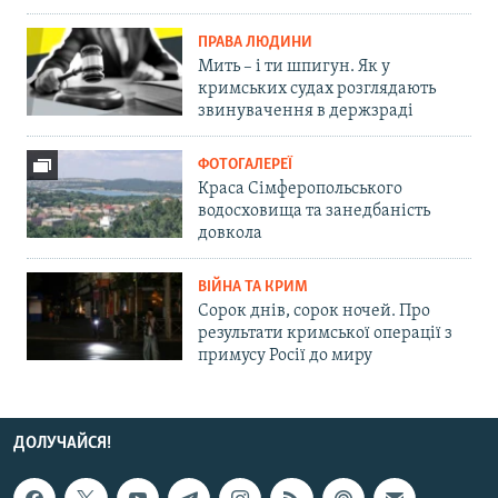
ПРАВА ЛЮДИНИ
Мить – і ти шпигун. Як у
кримських судах розглядають
звинувачення в держзраді
ФОТОГАЛЕРЕЇ
Краса Сімферопольського
водосховища та занедбаність
довкола
ВІЙНА ТА КРИМ
Сорок днів, сорок ночей. Про
результати кримської операції з
примусу Росії до миру
ДОЛУЧАЙСЯ!