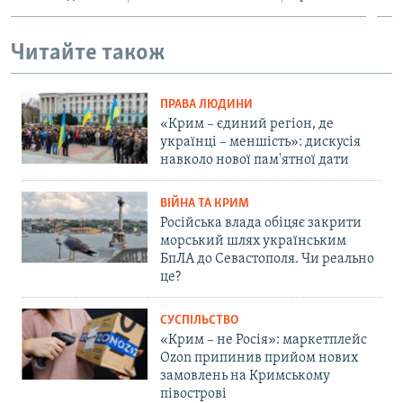
Читайте також
ПРАВА ЛЮДИНИ
«Крим – єдиний регіон, де
українці – меншість»: дискусія
навколо нової пам'ятної дати
ВІЙНА ТА КРИМ
Російська влада обіцяє закрити
морський шлях українським
БпЛА до Севастополя. Чи реально
це?
СУСПІЛЬСТВО
«Крим – не Росія»: маркетплейс
Ozon припинив прийом нових
замовлень на Кримському
півострові