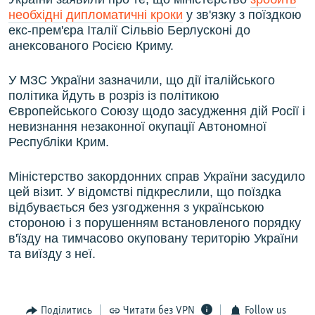
необхідні дипломатичні кроки
у зв'язку з поїздкою
екс-прем'єра Італії Сільвіо Берлусконі до
анексованого Росією Криму.
У МЗС України зазначили, що дії італійського
політика йдуть в розріз із політикою
Європейського Союзу щодо засудження дій Росії і
невизнання незаконної окупації Автономної
Республіки Крим.
Міністерство закордонних справ України засудило
цей візит. У відомстві підкреслили, що поїздка
відбувається без узгодження з українською
стороною і з порушенням встановленого порядку
в'їзду на тимчасово окуповану територію України
та виїзду з неї.
Поділитись
Читати без VPN
Follow us