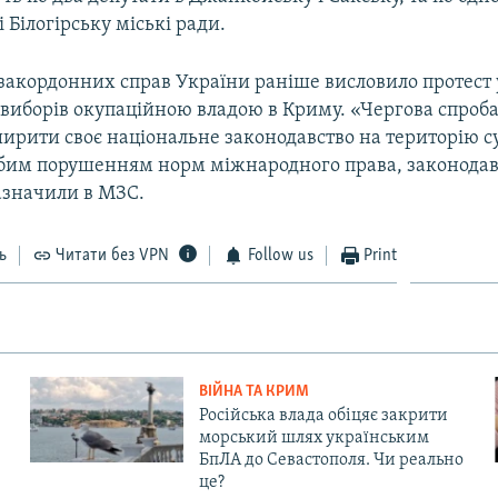
і Білогірську міські ради.
закордонних справ України раніше висловило протест у
виборів окупаційною владою в Криму. «Чергова спроба
ширити своє національне законодавство на територію с
убим порушенням норм міжнародного права, законодав
азначили в МЗС.
ь
Читати без VPN
Follow us
Print
ВІЙНА ТА КРИМ
Російська влада обіцяє закрити
морський шлях українським
БпЛА до Севастополя. Чи реально
це?