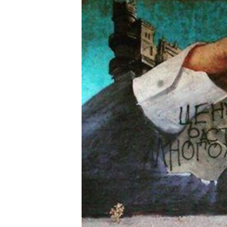
ВІДЕОУРОКИ «ELIFBE»
СВІДЧЕННЯ ОКУПАЦІЇ
УКРАЇНСЬКА ПРОБЛЕМА КРИМУ
ІНФОГРАФІКА