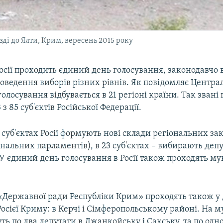
зді до Ялти, Крим, вересень 2015 року
Росії проходить єдиний день голосування, законодавчо
оведення виборів різних рівнів. Як повідомляє Центра
 голосування відбувається в 21 регіоні країни. Так зван
з 85 суб'єктів Російської Федерації.
1 суб'єктах Росії формують нові склади регіональних з
ональних парламентів), в 23 суб'єктах – вибирають деп
У єдиний день голосування в Росії також проходять му
«Державної ради Республіки Крим» проходять також у 
осієї Криму: в Керчі і Сімферопольському районі. На 
ть по два депутати в Джанкойську і Сакську, та по одно