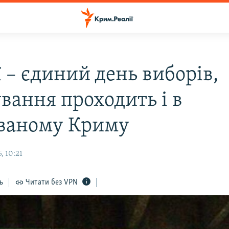
ї – єдиний день виборів,
вання проходить і в
ваному Криму
, 10:21
ь
Читати без VPN