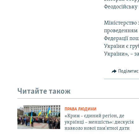
Феодосійську 
Міністерство 
проведенням 
Федерації по
України є гр
України», – з
Поділитис
Читайте також
ПРАВА ЛЮДИНИ
«Крим – єдиний регіон, де
українці – меншість»: дискусія
навколо нової пам'ятної дати