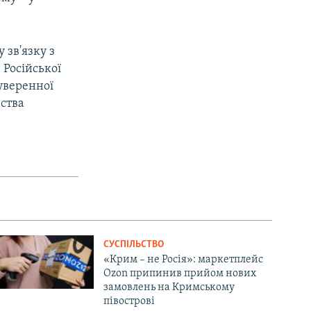
 зв'язку з
 Російської
уверенної
ства
СУСПІЛЬСТВО
«Крим – не Росія»: маркетплейс
Ozon припинив прийом нових
замовлень на Кримському
півострові