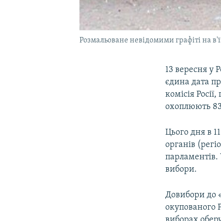
Розмальоване невідомими графіті на в'ї
13 вересня у 
єдина дата пр
комісія Росії,
охоплюють 83 
Цього дня в 1
органів (регі
парламентів. 
вибори.
Довибори до 
окупованого Р
виборах оберу