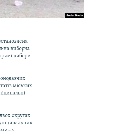
 встановлена
льна виборча
і прямі вибори
аконодавчих
утатів міських
ніципальні
двох округах
муніципальних
му – у