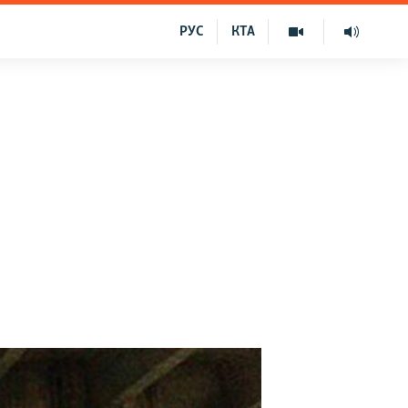
РУС
КТА