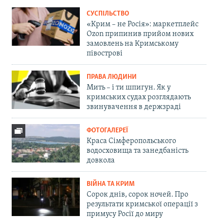
СУСПІЛЬСТВО
«Крим – не Росія»: маркетплейс
Ozon припинив прийом нових
замовлень на Кримському
півострові
ПРАВА ЛЮДИНИ
Мить – і ти шпигун. Як у
кримських судах розглядають
звинувачення в держзраді
ФОТОГАЛЕРЕЇ
Краса Сімферопольського
водосховища та занедбаність
довкола
ВІЙНА ТА КРИМ
Сорок днів, сорок ночей. Про
результати кримської операції з
примусу Росії до миру