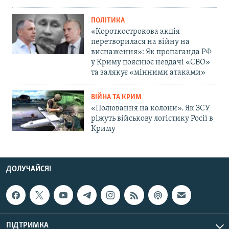
ПОЛІТИКА
«Короткострокова акція
перетворилася на війну на
виснаження»: Як пропаганда РФ
у Криму пояснює невдачі «СВО»
та залякує «мінними атаками»
ВІЙНА ТА КРИМ
«Полювання на колони». Як ЗСУ
ріжуть військову логістику Росії в
Криму
ДОЛУЧАЙСЯ!
ПІДТРИМКА