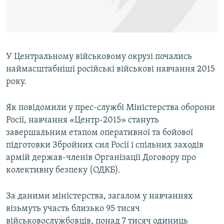
ВІДЕОУРОКИ «ELIFBE»
Русский
СВІДЧЕННЯ ОКУПАЦІЇ
Qırımtatar
УКРАЇНСЬКА ПРОБЛЕМА КРИМУ
У Центральному військовому окрузі почались
ДОЛУЧАЙСЯ!
ІНФОГРАФІКА
наймасштабніші російські військові навчання 2015
року.
Як повідомили у прес-службі Міністерства оборони
Усі сайти RFE/RL
Росії, навчання «Центр-2015» стануть
завершальним етапом оперативної та бойової
підготовки Збройних сил Росії і спільних заходів
армій держав-членів Організації Договору про
колективну безпеку (ОДКБ).
За даними міністерства, загалом у навчаннях
візьмуть участь близько 95 тисяч
військовослужбовців, понад 7 тисяч одиниць