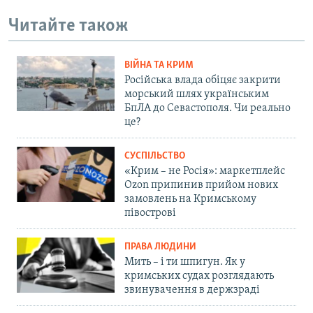
Читайте також
ВІЙНА ТА КРИМ
Російська влада обіцяє закрити
морський шлях українським
БпЛА до Севастополя. Чи реально
це?
СУСПІЛЬСТВО
«Крим – не Росія»: маркетплейс
Ozon припинив прийом нових
замовлень на Кримському
півострові
ПРАВА ЛЮДИНИ
Мить – і ти шпигун. Як у
кримських судах розглядають
звинувачення в держзраді