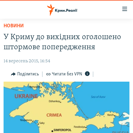
Доступність
посилання
Перейти
НОВИНИ
до
НОВИНИ
У Криму до вихідних оголошено
основного
ВОДА.КРИМ
матеріалу
штормове попередження
ВІДЕО ТА ФОТО
Перейти
до
14 вересень 2015, 16:54
ПОЛІТИКА
основної
БЛОГИ
Поділитись
Читати без VPN
навігації
Перейти
ПОГЛЯД
до
ІНТЕРВ'Ю
пошуку
ВСЕ ЗА ДЕНЬ
СПЕЦПРОЕКТИ
ЯК ОБІЙТИ БЛОКУВАННЯ
ДЕПОРТАЦІЯ