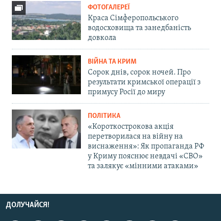
ФОТОГАЛЕРЕЇ
Краса Сімферопольського
водосховища та занедбаність
довкола
ВІЙНА ТА КРИМ
Сорок днів, сорок ночей. Про
результати кримської операції з
примусу Росії до миру
ПОЛІТИКА
«Короткострокова акція
перетворилася на війну на
виснаження»: Як пропаганда РФ
у Криму пояснює невдачі «СВО»
та залякує «мінними атаками»
ДОЛУЧАЙСЯ!