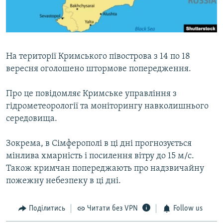
ВІДЕОУРОКИ «ELIFBE»
Русский
СВІДЧЕННЯ ОКУПАЦІЇ
Qırımtatar
УКРАЇНСЬКА ПРОБЛЕМА КРИМУ
На території Кримського півострова з 14 по 18
ДОЛУЧАЙСЯ!
ІНФОГРАФІКА
вересня оголошено штормове попередження.
Про це повідомляє Кримське управління з
гідрометеорології та моніторингу навколишнього
Усі сайти RFE/RL
середовища.
Зокрема, в Сімферополі в ці дні прогнозується
мінлива хмарність і посилення вітру до 15 м/с.
Також кримчан попереджають про надзвичайну
пожежну небезпеку в ці дні.
Поділитись
Читати без VPN
Follow us