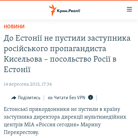
Доступність
посилання
Перейти
НОВИНИ
до
НОВИНИ
До Естонії не пустили заступника
основного
ВОДА.КРИМ
матеріалу
російського пропагандиста
ВІДЕО ТА ФОТО
Перейти
Кисельова – посольство Росії в
до
ПОЛІТИКА
Естонії
основної
БЛОГИ
навігації
14 вересень 2015, 17:34
Перейти
ПОГЛЯД
до
Поділитись
Читати без VPN
ІНТЕРВ'Ю
пошуку
Естонські прикордонники не пустили в країну
ВСЕ ЗА ДЕНЬ
заступника директора дирекції мультимедійних
СПЕЦПРОЕКТИ
центрів МІА «Россия сегодня» Марину
Перекрестову.
ЯК ОБІЙТИ БЛОКУВАННЯ
ДЕПОРТАЦІЯ