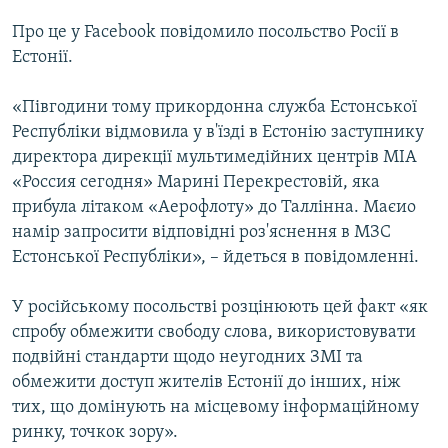
ВІДЕОУРОКИ «ELIFBE»
Про це у Facebook повідомило посольство Росії в
Русский
СВІДЧЕННЯ ОКУПАЦІЇ
Естонії.
Qırımtatar
УКРАЇНСЬКА ПРОБЛЕМА КРИМУ
«Півгодини тому прикордонна служба Естонської
ДОЛУЧАЙСЯ!
ІНФОГРАФІКА
Республіки відмовила у в'їзді в Естонію заступнику
директора дирекції мультимедійних центрів МІА
«Россия сегодня» Марині Перекрестовій, яка
прибула літаком «Аерофлоту» до Таллінна. Маєио
Усі сайти RFE/RL
намір запросити відповідні роз'яснення в МЗС
Естонської Республіки», – йдеться в повідомленні.
У російському посольстві розцінюють цей факт «як
спробу обмежити свободу слова, використовувати
подвійні стандарти щодо неугодних ЗМІ та
обмежити доступ жителів Естонії до інших, ніж
тих, що домінують на місцевому інформаційному
ринку, точкок зору».