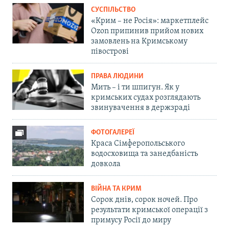
СУСПІЛЬСТВО
«Крим – не Росія»: маркетплейс
Ozon припинив прийом нових
замовлень на Кримському
півострові
ПРАВА ЛЮДИНИ
Мить – і ти шпигун. Як у
кримських судах розглядають
звинувачення в держзраді
ФОТОГАЛЕРЕЇ
Краса Сімферопольського
водосховища та занедбаність
довкола
ВІЙНА ТА КРИМ
Сорок днів, сорок ночей. Про
результати кримської операції з
примусу Росії до миру