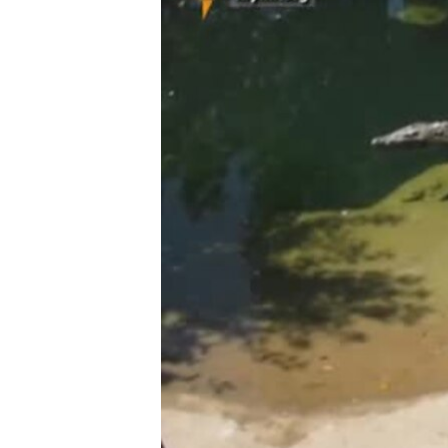
ВІДЕОУРОКИ «ELIFBE»
СВІДЧЕННЯ ОКУПАЦІЇ
УКРАЇНСЬКА ПРОБЛЕМА КРИМУ
ІНФОГРАФІКА