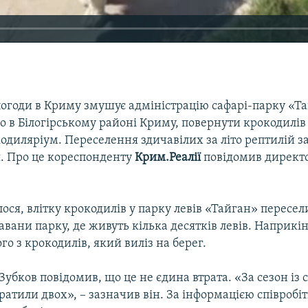
огоди в Криму змушує адміністрацію сафарі-парку «Та
 в Білогірському районі Криму, повернути крокодилів
кодиляріум. Переселення здичавілих за літо рептилій з
я. Про це кореспонденту
Крим.Реалії
повідомив директо
ося, влітку крокодилів у парку левів «Тайган» пересел
савани парку, де живуть кілька десятків левів. Наприкі
го з крокодилів, який виліз на берег.
Зубков повідомив, що це не єдина втрата. «За сезон із 
ратили двох», – зазначив він. За інформацією співробі