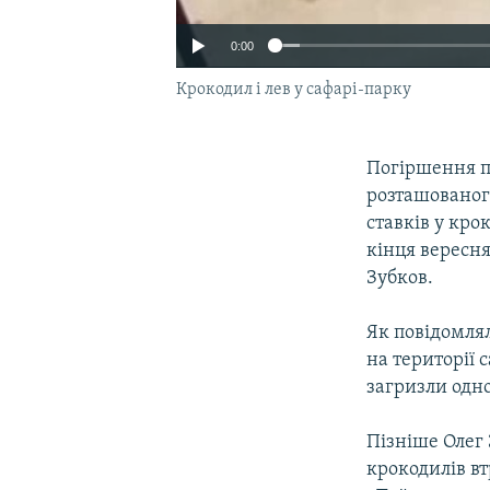
0:00
Крокодил і лев у сафарі-парку
Погіршення п
розташованого
ставків у кро
кінця вересн
Зубков.
Як повідомлял
на території 
загризли одно
Пізніше Олег 
крокодилів вт