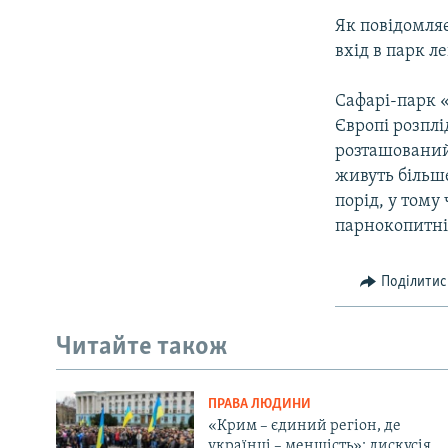
Як повідомля
вхід в парк ле
Сафарі-парк 
Європі розплі
розташований 
живуть більше
порід, у тому
парнокопитні 
Поділитис
Читайте також
ПРАВА ЛЮДИНИ
«Крим – єдиний регіон, де
українці – меншість»: дискусія