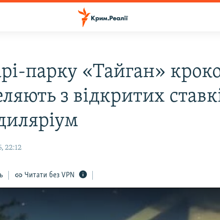
арі-парку «Тайган» крок
ляють з відкритих ставк
диляріум
, 22:12
ь
Читати без VPN