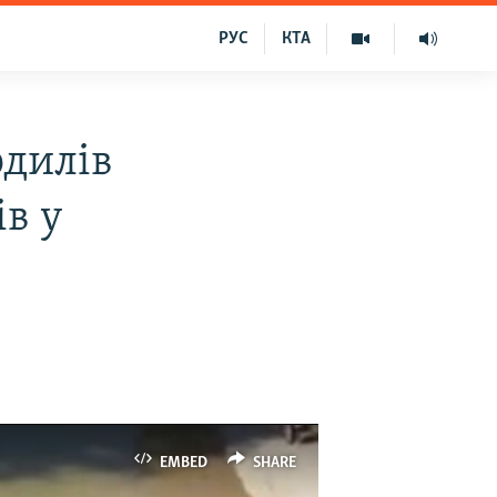
РУС
КТА
одилів
ів у
EMBED
SHARE