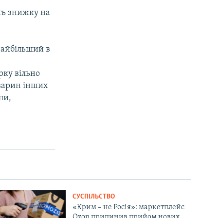
ть знижку на
найбільший в
рку вільно
тварин інших
пи,
СУСПІЛЬСТВО
«Крим – не Росія»: маркетплейс
Ozon припинив прийом нових