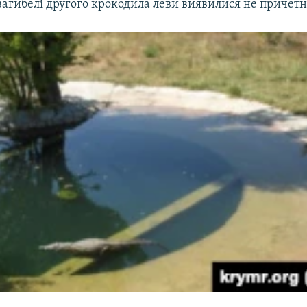
загибелі другого крокодила леви виявилися не причетн