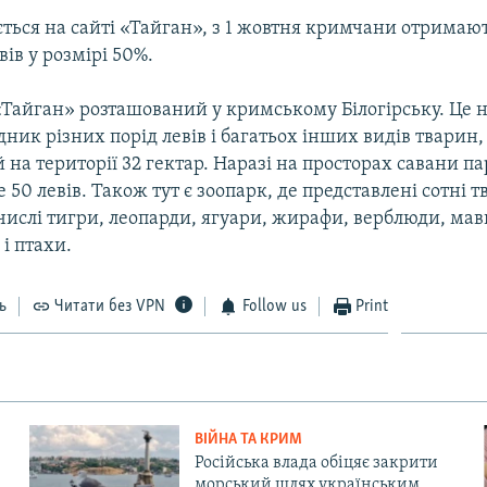
ється на сайті «Тайган», з 1 жовтня кримчани отримаю
вів у розмірі 50%.
«Тайган» розташований у кримському Білогірську. Це 
дник різних порід левів і багатьох інших видів тварин,
на території 32 гектар. Наразі на просторах савани па
 50 левів. Також тут є зоопарк, де представлені сотні 
 числі тигри, леопарди, ягуари, жирафи, верблюди, мав
і птахи.
ь
Читати без VPN
Follow us
Print
ВІЙНА ТА КРИМ
Російська влада обіцяє закрити
морський шлях українським