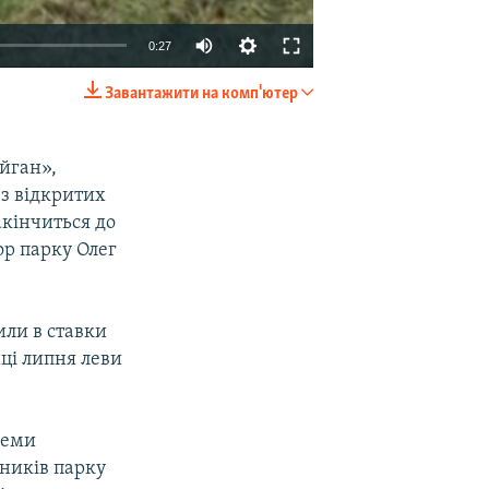
0:27
Завантажити на комп'ютер
EMBED
SHARE
йган»,
 з відкритих
акінчиться до
р парку Олег
или в ставки
нці липня леви
семи
тників парку