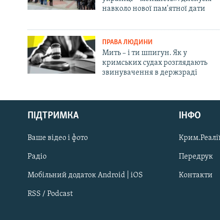
навколо нової пам'ятної дати
ПРАВА ЛЮДИНИ
Мить – і ти шпигун. Як у
кримських судах розглядають
звинувачення в держзраді
Русский
ПІДТРИМКА
ІНФО
Qırımtatar
Ваше відео і фото
Крим.Реалії
ДОЛУЧАЙСЯ!
Радіо
Передрук
Мобільний додаток Android | iOS
Контакти
RSS / Podcast
Усі сайти RFE/RL