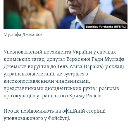
ВІДЕОУРОКИ «ELIFBE»
Русский
СВІДЧЕННЯ ОКУПАЦІЇ
Qırımtatar
УКРАЇНСЬКА ПРОБЛЕМА КРИМУ
Мустафа Джемілєв
ДОЛУЧАЙСЯ!
ІНФОГРАФІКА
Уповноважений президента України у справах
кримських татар, депутат Верховної Ради Мустафа
Усі сайти RFE/RL
Джемілєв вирушив до Тель-Авіва (Ізраїль) у складі
української делегації, де зустрівся з
високопоставленими чиновниками,
представниками дисидентських рухів і розповів
про окупацію українського Криму Росією.
Про це повідомляють на офіційній сторінці
уповноваженого у Фейсбуці.