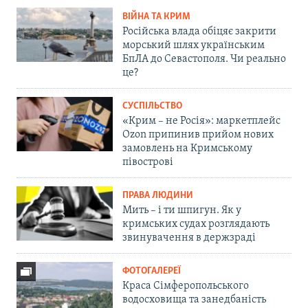
ВІЙНА ТА КРИМ
Російська влада обіцяє закрити
морський шлях українським
БпЛА до Севастополя. Чи реально
це?
СУСПІЛЬСТВО
«Крим – не Росія»: маркетплейс
Ozon припинив прийом нових
замовлень на Кримському
півострові
ПРАВА ЛЮДИНИ
Мить – і ти шпигун. Як у
кримських судах розглядають
звинувачення в держзраді
ФОТОГАЛЕРЕЇ
Краса Сімферопольського
водосховища та занедбаність