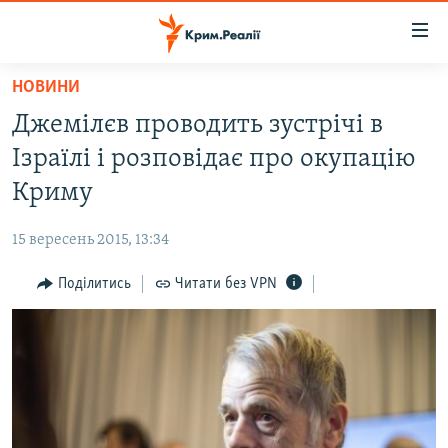
Доступність
посилання
Перейти
НОВИНИ
до
НОВИНИ
Джемілєв проводить зустрічі в
основного
ВОДА.КРИМ
матеріалу
Ізраїлі і розповідає про окупацію
ВІДЕО ТА ФОТО
Перейти
Криму
до
ПОЛІТИКА
основної
15 вересень 2015, 13:34
БЛОГИ
навігації
Перейти
Поділитись
Читати без VPN
ПОГЛЯД
до
ІНТЕРВ'Ю
пошуку
ВСЕ ЗА ДЕНЬ
СПЕЦПРОЕКТИ
ЯК ОБІЙТИ БЛОКУВАННЯ
ДЕПОРТАЦІЯ