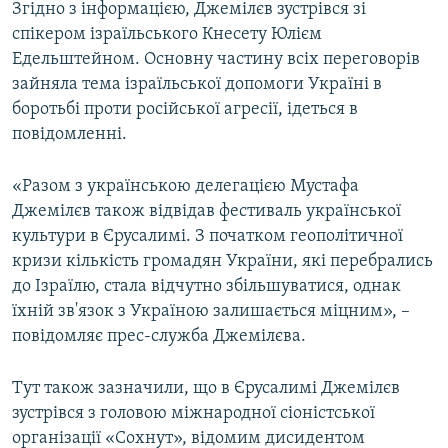
Згідно з інформацією, Джемілєв зустрівся зі
спікером ізраїльського Кнесету Юлієм
Едельштейном. Основну частину всіх переговорів
зайняла тема ізраїльської допомоги Україні в
боротьбі проти російської агресії, ідеться в
повідомленні.
«Разом з українською делегацією Мустафа
Джемілєв також відвідав фестиваль української
культури в Єрусалимі. З початком геополітичної
кризи кількість громадян України, які перебрались
до Ізраїлю, стала відчутно збільшуватися, однак
їхній зв'язок з Україною залишається міцним», –
повідомляє прес-служба Джемілєва.
Тут також зазначили, що в Єрусалимі Джемілєв
зустрівся з головою міжнародної сіоністської
організації «Сохнут», відомим дисидентом