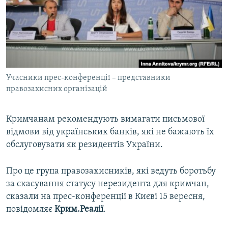
ВІДЕОУРОКИ «ELIFBE»
Русский
СВІДЧЕННЯ ОКУПАЦІЇ
Qırımtatar
УКРАЇНСЬКА ПРОБЛЕМА КРИМУ
ДОЛУЧАЙСЯ!
ІНФОГРАФІКА
Учасники прес-конференції – представники
правозахисних організацій
Усі сайти RFE/RL
Кримчанам рекомендують вимагати письмової
відмови від українських банків, які не бажають їх
обслуговувати як резидентів України.
Про це група правозахисників, які ведуть боротьбу
за скасування статусу нерезидента для кримчан,
сказали на прес-конференції в Києві 15 вересня,
повідомляє
Крим.Реалії
.