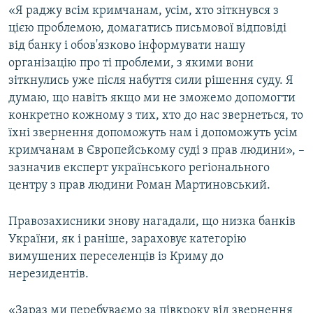
«Я раджу всім кримчанам, усім, хто зіткнувся з
цією проблемою, домагатись письмової відповіді
від банку і обов'язково інформувати нашу
організацію про ті проблеми, з якими вони
зіткнулись уже після набуття сили рішення суду. Я
думаю, що навіть якщо ми не зможемо допомогти
конкретно кожному з тих, хто до нас звернеться, то
їхні звернення допоможуть нам і допоможуть усім
кримчанам в Європейському суді з прав людини», –
зазначив експерт українського регіонального
центру з прав людини Роман Мартиновський.
Правозахисники знову нагадали, що низка банків
України, як і раніше, зараховує категорію
вимушених переселенців із Криму до
нерезидентів.
«Зараз ми перебуваємо за півкроку від звернення