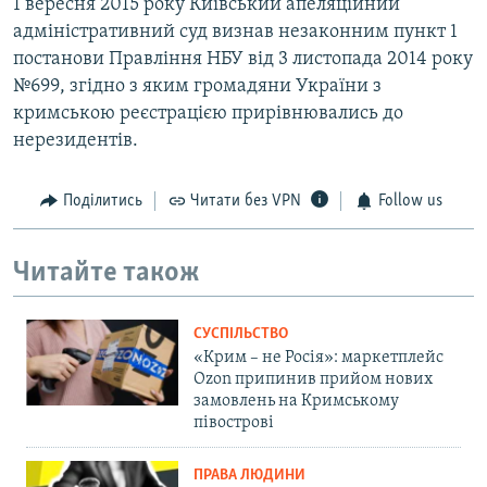
1 вересня 2015 року Київський апеляційний
адміністративний суд визнав незаконним пункт 1
постанови Правління НБУ від 3 листопада 2014 року
№699, згідно з яким громадяни України з
кримською реєстрацією прирівнювались до
нерезидентів.
Поділитись
Читати без VPN
Follow us
Читайте також
СУСПІЛЬСТВО
«Крим – не Росія»: маркетплейс
Ozon припинив прийом нових
замовлень на Кримському
півострові
ПРАВА ЛЮДИНИ