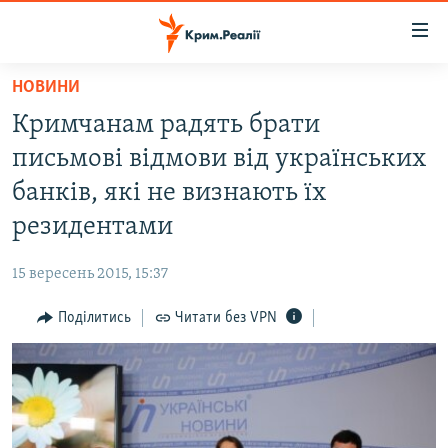
Доступність
посилання
Перейти
НОВИНИ
до
НОВИНИ
Кримчанам радять брати
основного
ВОДА.КРИМ
матеріалу
письмові відмови від українських
ВІДЕО ТА ФОТО
Перейти
банків, які не визнають їх
до
ПОЛІТИКА
резидентами
основної
БЛОГИ
навігації
15 вересень 2015, 15:37
Перейти
ПОГЛЯД
до
Поділитись
Читати без VPN
ІНТЕРВ'Ю
пошуку
ВСЕ ЗА ДЕНЬ
СПЕЦПРОЕКТИ
ЯК ОБІЙТИ БЛОКУВАННЯ
ДЕПОРТАЦІЯ