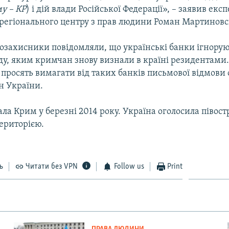
у – КР
) і дій влади Російської Федерації», – заявив екс
 регіонального центру з прав людини Роман Мартиновс
возахисники повідомляли, що українські банки ігнорую
ду, яким кримчан знову визнали в країні резидентами. 
просять вимагати від таких банків письмової відмови 
н України.
ала Крим у березні 2014 року. Україна оголосила півост
ериторією.
ь
Читати без VPN
Follow us
Print