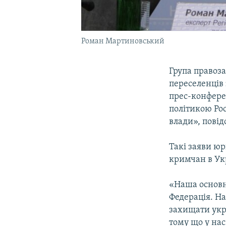
Роман Мартиновський
Група правоз
переселенців
прес-конферен
політикою Рос
влади», пові
Такі заяви ю
кримчан в Укр
«Наша основн
Федерація. На
захищати укра
тому що у нас