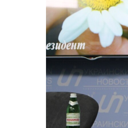
ВІДЕОУРОКИ «ELIFBE»
СВІДЧЕННЯ ОКУПАЦІЇ
УКРАЇНСЬКА ПРОБЛЕМА КРИМУ
ІНФОГРАФІКА