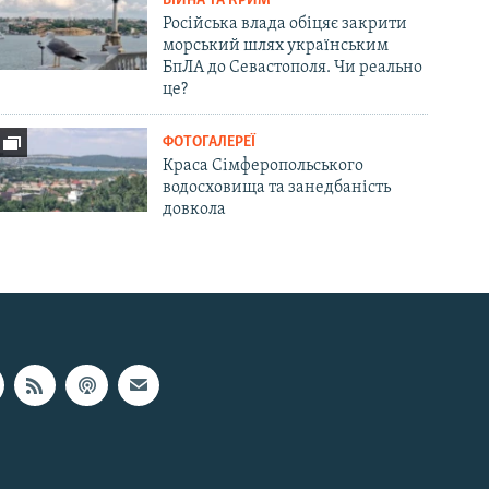
ВІЙНА ТА КРИМ
Російська влада обіцяє закрити
морський шлях українським
БпЛА до Севастополя. Чи реально
це?
ФОТОГАЛЕРЕЇ
Краса Сімферопольського
водосховища та занедбаність
довкола