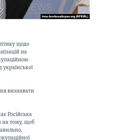
літику щодо
нізацій на
окупаційною
д української
ння визнавати
ає Російська
 на тому, щоб
равильно,
 окупаційної