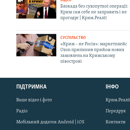
ВІДЕО
Блокада без сухопутної операції:
Крим сам себе не заправить і не
прогодує | Крим.Реалії
СУСПІЛЬСТВО
«Крим – не Росія»: маркетплейс
Ozon припинив прийом нових
замовлень на Кримському
півострові
Русский
ПІДТРИМКА
ІНФО
Qırımtatar
Ваше відео і фото
Крим.Реалії
ДОЛУЧАЙСЯ!
Радіо
Передрук
Мобільний додаток Android | iOS
Контакти