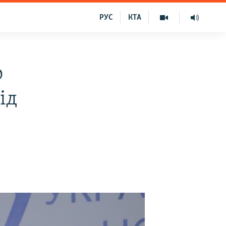
РУС
КТА
о
ід