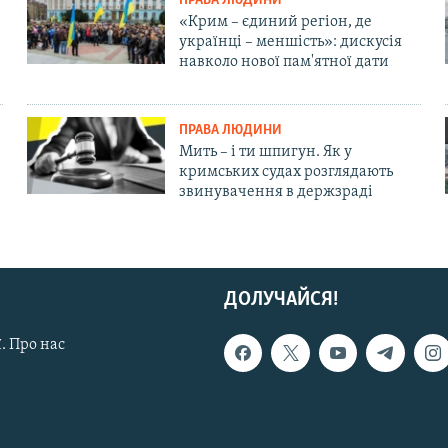
ПРАВА ЛЮДИНИ
«Крим – єдиний регіон, де
українці – меншість»: дискусія
навколо нової пам'ятної дати
ПРАВА ЛЮДИНИ
Мить – і ти шпигун. Як у
кримських судах розглядають
звинувачення в держзраді
ДОЛУЧАЙСЯ!
. Про нас