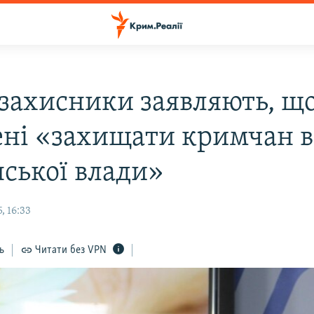
захисники заявляють, щ
ні «захищати кримчан в
нської влади»
, 16:33
ь
Читати без VPN