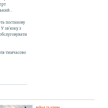
перт
ький .
ть постанову
У зв'язку з
обслуговувати
рів тимчасово