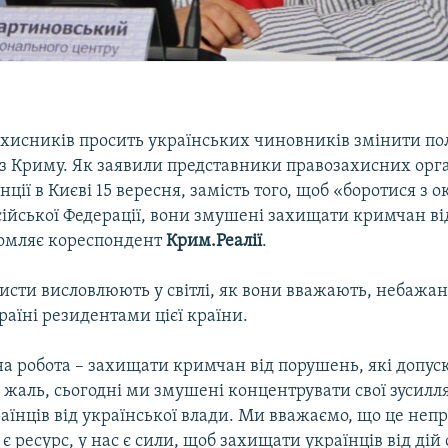
ахисників просить українських чиновників змінити по
 з Криму. Як заявили представники правозахисних орга
ції в Києві 15 вересня, замість того, щоб «боротися з 
ійської Федерації, вони змушені захищати кримчан ві
домляє кореспондент
Крим.Реалії
.
ристи висловлюють у світлі, як вони вважають, небажа
аїні резидентами цієї країни.
а робота – захищати кримчан від порушень, які допуск
 жаль, сьогодні ми змушені концентрувати свої зусилля
їнців від української влади. Ми вважаємо, що це неп
 є ресурс, у нас є сили, щоб захищати українців від дій