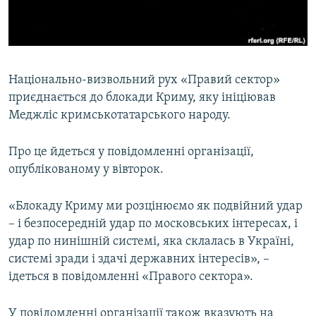
ВІДЕОУРОКИ «ELIFBE»
Русский
СВІДЧЕННЯ ОКУПАЦІЇ
Qırımtatar
УКРАЇНСЬКА ПРОБЛЕМА КРИМУ
Національно-визвольний рух «Правий сектор»
ДОЛУЧАЙСЯ!
ІНФОГРАФІКА
приєднається до блокади Криму, яку ініціював
Меджліс кримськотатарського народу.
Про це йдеться у повідомленні організації,
Усі сайти RFE/RL
опублікованому у вівторок.
«Блокаду Криму ми розцінюємо як подвійний удар
– і безпосередній удар по московських інтересах, і
удар по нинішній системі, яка склалась в Україні,
системі зради і здачі державних інтересів», –
ідеться в повідомленні «Правого сектора».
У повідомленні організації також вказують на