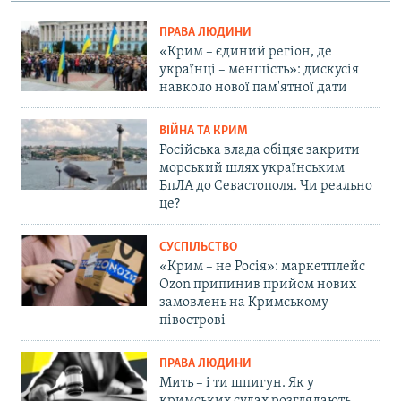
ПРАВА ЛЮДИНИ
«Крим – єдиний регіон, де
українці – меншість»: дискусія
навколо нової пам'ятної дати
ВІЙНА ТА КРИМ
Російська влада обіцяє закрити
морський шлях українським
БпЛА до Севастополя. Чи реально
це?
СУСПІЛЬСТВО
«Крим – не Росія»: маркетплейс
Ozon припинив прийом нових
замовлень на Кримському
півострові
ПРАВА ЛЮДИНИ
Мить – і ти шпигун. Як у