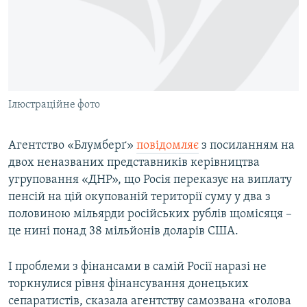
ВІДЕОУРОКИ «ELIFBE»
Русский
СВІДЧЕННЯ ОКУПАЦІЇ
Qırımtatar
УКРАЇНСЬКА ПРОБЛЕМА КРИМУ
ДОЛУЧАЙСЯ!
ІНФОГРАФІКА
Ілюстраційне фото
Агентство «Блумберґ»
повідомляє
з посиланням на
Усі сайти RFE/RL
двох неназваних представників керівництва
угруповання «ДНР», що Росія переказує на виплату
пенсій на цій окупованій території суму у два з
половиною мільярди російських рублів щомісяця –
це нині понад 38 мільйонів доларів США.
І проблеми з фінансами в самій Росії наразі не
торкнулися рівня фінансування донецьких
сепаратистів, сказала агентству самозвана «голова