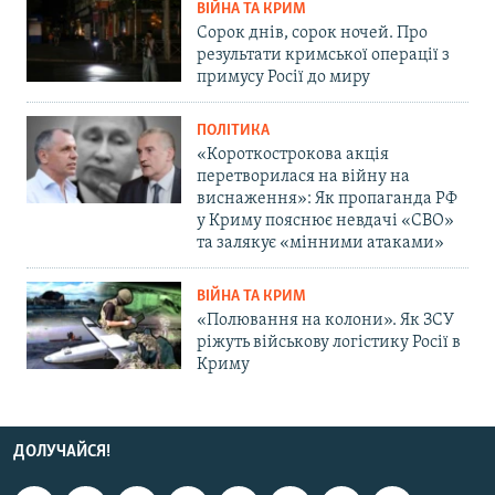
ВІЙНА ТА КРИМ
Сорок днів, сорок ночей. Про
результати кримської операції з
примусу Росії до миру
ПОЛІТИКА
«Короткострокова акція
перетворилася на війну на
виснаження»: Як пропаганда РФ
у Криму пояснює невдачі «СВО»
та залякує «мінними атаками»
ВІЙНА ТА КРИМ
«Полювання на колони». Як ЗСУ
ріжуть військову логістику Росії в
Криму
ДОЛУЧАЙСЯ!