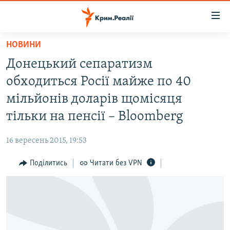
Доступність
посилання
Перейти
НОВИНИ
до
НОВИНИ
Донецький сепаратизм
основного
ВОДА.КРИМ
матеріалу
обходиться Росії майже по 40
ВІДЕО ТА ФОТО
Перейти
мільйонів доларів щомісяця
до
ПОЛІТИКА
тільки на пенсії – Bloomberg
основної
БЛОГИ
навігації
16 вересень 2015, 19:53
Перейти
ПОГЛЯД
до
Поділитись
Читати без VPN
ІНТЕРВ'Ю
пошуку
ВСЕ ЗА ДЕНЬ
СПЕЦПРОЕКТИ
ЯК ОБІЙТИ БЛОКУВАННЯ
ДЕПОРТАЦІЯ