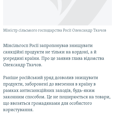
ВІДЕОУРОКИ «ELIFBE»
Русский
СВІДЧЕННЯ ОКУПАЦІЇ
Qırımtatar
УКРАЇНСЬКА ПРОБЛЕМА КРИМУ
Міністр сільського господарства Росії Олександр Ткачов
ДОЛУЧАЙСЯ!
ІНФОГРАФІКА
Мінсільгосп Росії запропонував знищувати
санкційні продукти не тільки на кордоні, а й
Усі сайти RFE/RL
усередині країни. Про це заявив глава відомства
Олександр Ткачов.
Раніше російський уряд дозволив знищувати
продукти, заборонені до ввезення в країну в
рамках антисанкційних заходів, будь-яким
законним способом. Це не поширюється на товари,
що ввозяться громадянами для особистого
користування.