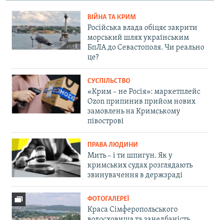
ВІЙНА ТА КРИМ
Російська влада обіцяє закрити
морський шлях українським
БпЛА до Севастополя. Чи реально
це?
СУСПІЛЬСТВО
«Крим – не Росія»: маркетплейс
Ozon припинив прийом нових
замовлень на Кримському
півострові
ПРАВА ЛЮДИНИ
Мить – і ти шпигун. Як у
кримських судах розглядають
звинувачення в держзраді
ФОТОГАЛЕРЕЇ
Краса Сімферопольського
водосховища та занедбаність