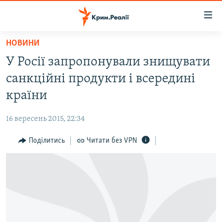
Доступність
посилання
Перейти
НОВИНИ
до
НОВИНИ
У Росії запропонували знищувати
основного
ВОДА.КРИМ
матеріалу
санкційні продукти і всередині
ВІДЕО ТА ФОТО
Перейти
країни
до
ПОЛІТИКА
основної
16 вересень 2015, 22:34
БЛОГИ
навігації
Перейти
Поділитись
Читати без VPN
ПОГЛЯД
до
ІНТЕРВ'Ю
пошуку
ВСЕ ЗА ДЕНЬ
СПЕЦПРОЕКТИ
ЯК ОБІЙТИ БЛОКУВАННЯ
ДЕПОРТАЦІЯ