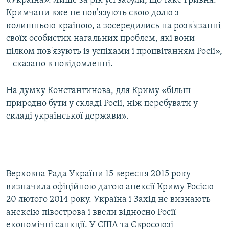
«Україна». Лише за рік усі забули, що таке гривня.
Кримчани вже не пов'язують свою долю з
колишньою країною, а зосередились на розв'язанні
своїх особистих нагальних проблем, які вони
цілком пов'язують із успіхами і процвітанням Росії»,
– сказано в повідомленні.
На думку Константинова, для Криму «більш
природно бути у складі Росії, ніж перебувати у
складі української держави».
Верховна Рада України 15 вересня 2015 року
визначила офіційною датою анексії Криму Росією
20 лютого 2014 року. Україна і Захід не визнають
анексію півострова і ввели відносно Росії
економічні санкції. У США та Євросоюзі