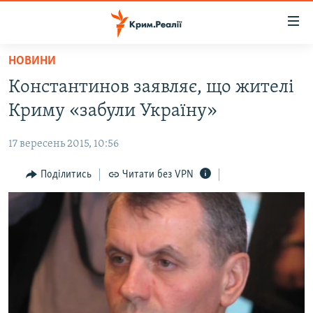
Доступність
посилання
Перейти
НОВИНИ
до
НОВИНИ
Константинов заявляє, що жителі
основного
ВОДА.КРИМ
матеріалу
Криму «забули Україну»
ВІДЕО ТА ФОТО
Перейти
до
17 вересень 2015, 10:56
ПОЛІТИКА
основної
БЛОГИ
Поділитись
Читати без VPN
навігації
Перейти
ПОГЛЯД
до
ІНТЕРВ'Ю
пошуку
ВСЕ ЗА ДЕНЬ
СПЕЦПРОЕКТИ
ЯК ОБІЙТИ БЛОКУВАННЯ
ДЕПОРТАЦІЯ