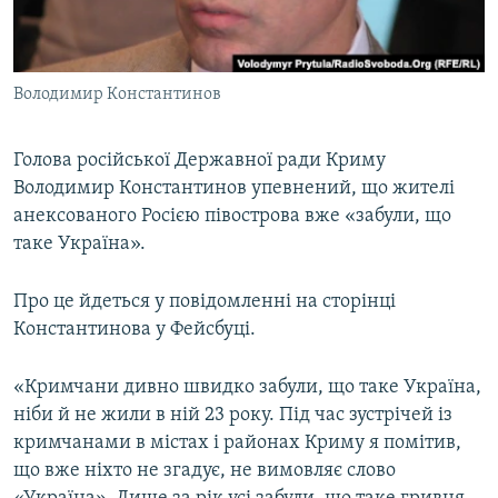
ВІДЕОУРОКИ «ELIFBE»
Русский
СВІДЧЕННЯ ОКУПАЦІЇ
Qırımtatar
Володимир Константинов
УКРАЇНСЬКА ПРОБЛЕМА КРИМУ
ДОЛУЧАЙСЯ!
ІНФОГРАФІКА
Голова російської Державної ради Криму
Володимир Константинов упевнений, що жителі
анексованого Росією півострова вже «забули, що
Усі сайти RFE/RL
таке Україна».
Про це йдеться у повідомленні на сторінці
Константинова у Фейсбуці.
«Кримчани дивно швидко забули, що таке Україна,
ніби й не жили в ній 23 року. Під час зустрічей із
кримчанами в містах і районах Криму я помітив,
що вже ніхто не згадує, не вимовляє слово