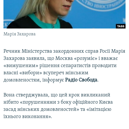
ВІДЕОУРОКИ «ELIFBE»
Русский
СВІДЧЕННЯ ОКУПАЦІЇ
Qırımtatar
УКРАЇНСЬКА ПРОБЛЕМА КРИМУ
Марія Захарова
ДОЛУЧАЙСЯ!
ІНФОГРАФІКА
Речник Міністерства закордонних справ Росії Марія
Захарова заявила, що Москва «розуміє» і вважає
Усі сайти RFE/RL
«вимушеним» рішення сепаратистів проводити
власні «вибори» всупереч мінським
домовленостям, інформує
Радіо Свобода
.
Вона стверджувала, що цей крок викликаний
нібито «порушеннями з боку офіційного Києва
засад мінських домовленостей» та «імітацією
їхнього виконання».