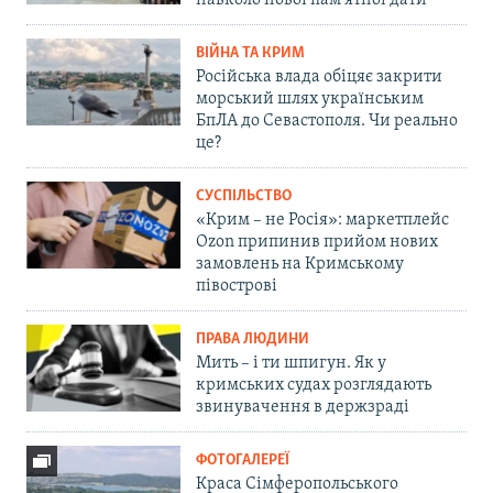
навколо нової пам'ятної дати
ВІЙНА ТА КРИМ
Російська влада обіцяє закрити
морський шлях українським
БпЛА до Севастополя. Чи реально
це?
СУСПІЛЬСТВО
«Крим – не Росія»: маркетплейс
Ozon припинив прийом нових
замовлень на Кримському
півострові
ПРАВА ЛЮДИНИ
Мить – і ти шпигун. Як у
кримських судах розглядають
звинувачення в держзраді
ФОТОГАЛЕРЕЇ
Краса Сімферопольського