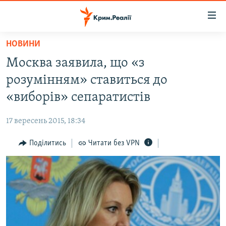
Доступність
посилання
Перейти
НОВИНИ
до
НОВИНИ
Москва заявила, що «з
основного
ВОДА.КРИМ
матеріалу
розумінням» ставиться до
ВІДЕО ТА ФОТО
Перейти
«виборів» сепаратистів
до
ПОЛІТИКА
основної
17 вересень 2015, 18:34
БЛОГИ
навігації
Перейти
Поділитись
Читати без VPN
ПОГЛЯД
до
ІНТЕРВ'Ю
пошуку
ВСЕ ЗА ДЕНЬ
СПЕЦПРОЕКТИ
ЯК ОБІЙТИ БЛОКУВАННЯ
ДЕПОРТАЦІЯ