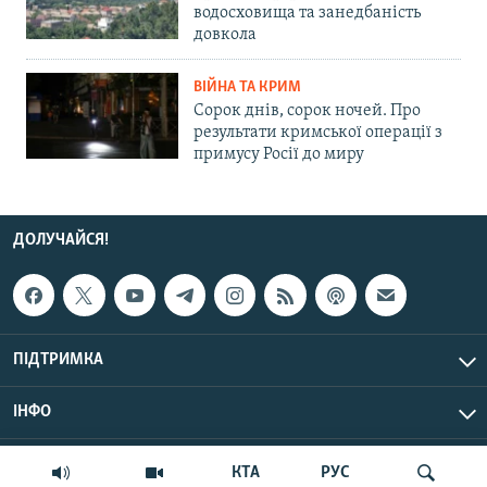
водосховища та занедбаність
довкола
ВІЙНА ТА КРИМ
Сорок днів, сорок ночей. Про
результати кримської операції з
примусу Росії до миру
ДОЛУЧАЙСЯ!
ПІДТРИМКА
ІНФО
© Крим.Реалії, 2026 | Усі права застережено.
КТА
РУС