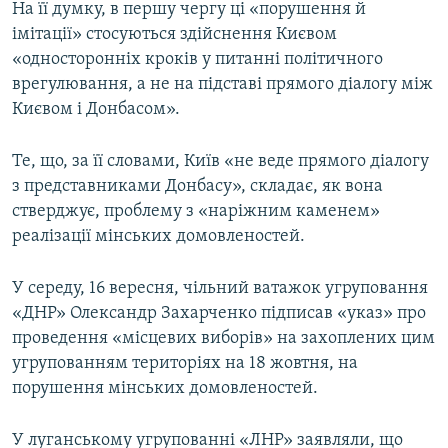
На її думку, в першу чергу ці «порушення й
імітації» стосуються здійснення Києвом
«односторонніх кроків у питанні політичного
врегулювання, а не на підставі прямого діалогу між
Києвом і Донбасом».
Те, що, за її словами, Київ «не веде прямого діалогу
з представниками Донбасу», складає, як вона
стверджує, проблему з «наріжним каменем»
реалізації мінських домовленостей.
У середу, 16 вересня, чільний ватажок угруповання
«ДНР» Олександр Захарченко підписав «указ» про
проведення «місцевих виборів» на захоплених цим
угрупованням територіях на 18 жовтня, на
порушення мінських домовленостей.
У луганському угрупованні «ЛНР» заявляли, що