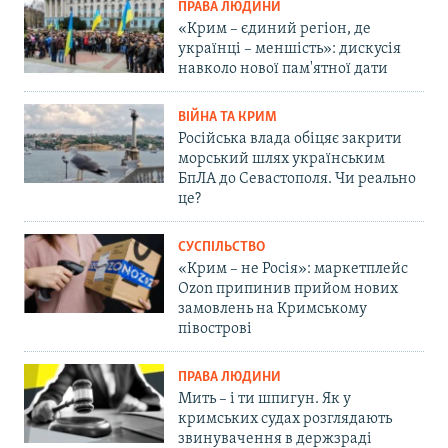
ПРАВА ЛЮДИНИ
«Крим – єдиний регіон, де
українці – меншість»: дискусія
навколо нової пам'ятної дати
ВІЙНА ТА КРИМ
Російська влада обіцяє закрити
морський шлях українським
БпЛА до Севастополя. Чи реально
це?
СУСПІЛЬСТВО
«Крим – не Росія»: маркетплейс
Ozon припинив прийом нових
замовлень на Кримському
півострові
ПРАВА ЛЮДИНИ
Мить – і ти шпигун. Як у
кримських судах розглядають
звинувачення в держзраді