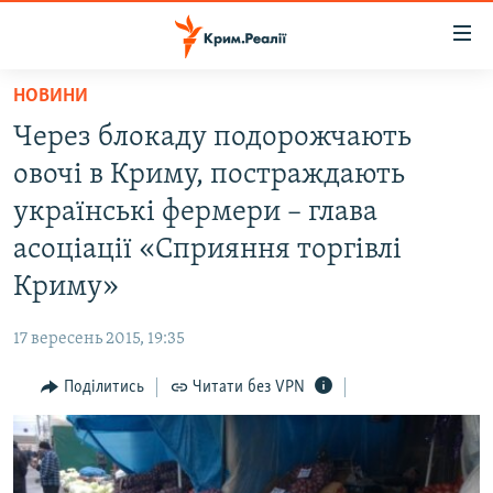
Доступність
посилання
Перейти
НОВИНИ
до
НОВИНИ
Через блокаду подорожчають
основного
ВОДА.КРИМ
матеріалу
овочі в Криму, постраждають
ВІДЕО ТА ФОТО
Перейти
українські фермери – глава
до
ПОЛІТИКА
асоціації «Сприяння торгівлі
основної
БЛОГИ
навігації
Криму»
Перейти
ПОГЛЯД
до
17 вересень 2015, 19:35
ІНТЕРВ'Ю
пошуку
Поділитись
Читати без VPN
ВСЕ ЗА ДЕНЬ
СПЕЦПРОЕКТИ
ЯК ОБІЙТИ БЛОКУВАННЯ
ДЕПОРТАЦІЯ