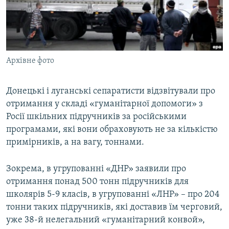
ВІДЕОУРОКИ «ELIFBE»
Русский
СВІДЧЕННЯ ОКУПАЦІЇ
Qırımtatar
УКРАЇНСЬКА ПРОБЛЕМА КРИМУ
Архівне фото
ДОЛУЧАЙСЯ!
ІНФОГРАФІКА
Донецькі і луганські сепаратисти відзвітували про
отримання у складі «гуманітарної допомоги» з
Усі сайти RFE/RL
Росії шкільних підручників за російськими
програмами, які вони обраховують не за кількістю
примірників, а на вагу, тоннами.
Зокрема, в угрупованні «ДНР» заявили про
отримання понад 500 тонн підручників для
школярів 5-9 класів, в угрупованні «ЛНР» – про 204
тонни таких підручників, які доставив їм черговий,
уже 38-й нелегальний «гуманітарний конвой»,