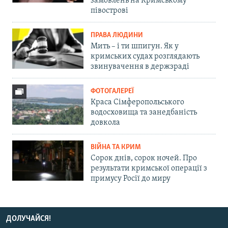
замовлень на Кримському
півострові
ПРАВА ЛЮДИНИ
Мить – і ти шпигун. Як у
кримських судах розглядають
звинувачення в держзраді
ФОТОГАЛЕРЕЇ
Краса Сімферопольського
водосховища та занедбаність
довкола
ВІЙНА ТА КРИМ
Сорок днів, сорок ночей. Про
результати кримської операції з
примусу Росії до миру
ДОЛУЧАЙСЯ!