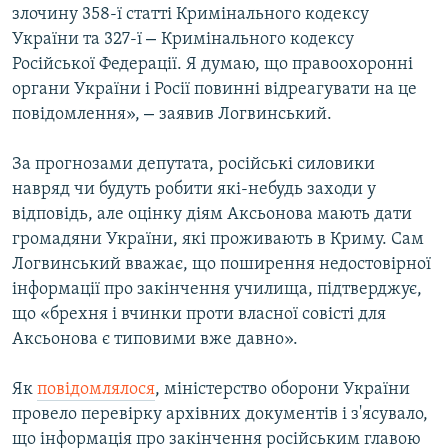
злочину 358-ї статті Кримінального кодексу
–
України та 327-ї
Кримінального кодексу
Російської Федерації. Я думаю, що правоохоронні
органи України і Росії повинні відреагувати на це
–
повідомлення»,
заявив Логвинський.
За прогнозами депутата, російські силовики
навряд чи будуть робити які-небудь заходи у
відповідь, але оцінку діям Аксьонова мають дати
громадяни України, які проживають в Криму. Сам
Логвинський вважає, що поширення недостовірної
інформації про закінчення училища, підтверджує,
що «брехня і вчинки проти власної совісті для
Аксьонова є типовими вже давно».
Як
повідомлялося
, міністерство оборони України
провело перевірку архівних документів і з'ясувало,
що інформація про закінчення російським главою