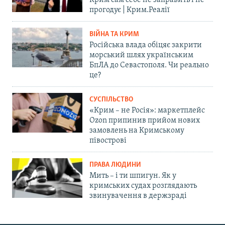
Крим сам себе не заправить і не
прогодує | Крим.Реалії
ВІЙНА ТА КРИМ
Російська влада обіцяє закрити
морський шлях українським
БпЛА до Севастополя. Чи реально
це?
СУСПІЛЬСТВО
«Крим – не Росія»: маркетплейс
Ozon припинив прийом нових
замовлень на Кримському
півострові
ПРАВА ЛЮДИНИ
Мить – і ти шпигун. Як у
кримських судах розглядають
звинувачення в держзраді