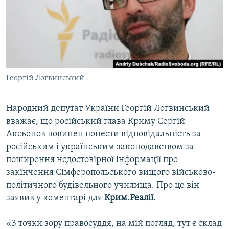
ВІДЕОУРОКИ «ELIFBE»
Русский
СВІДЧЕННЯ ОКУПАЦІЇ
Qırımtatar
УКРАЇНСЬКА ПРОБЛЕМА КРИМУ
ДОЛУЧАЙСЯ!
ІНФОГРАФІКА
Георгій Логвинський
Народний депутат України Георгій Логвинський
Усі сайти RFE/RL
вважає, що російський глава Криму Сергій
Аксьонов повинен понести відповідальність за
російським і українським законодавством за
поширення недостовірної інформації про
закінчення Сімферопольського вищого військово-
політичного будівельного училища. Про це він
заявив у коментарі для
Крим.Реалії
.
«З точки зору правосуддя, на мій погляд, тут є склад