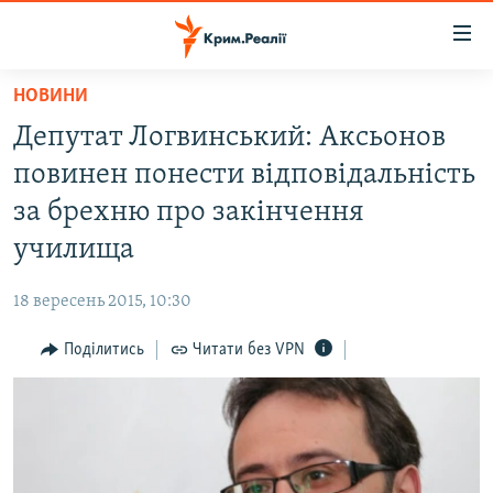
Доступність
посилання
Перейти
НОВИНИ
до
НОВИНИ
Депутат Логвинський: Аксьонов
основного
ВОДА.КРИМ
матеріалу
повинен понести відповідальність
ВІДЕО ТА ФОТО
Перейти
за брехню про закінчення
до
ПОЛІТИКА
училища
основної
БЛОГИ
навігації
18 вересень 2015, 10:30
Перейти
ПОГЛЯД
до
Поділитись
Читати без VPN
ІНТЕРВ'Ю
пошуку
ВСЕ ЗА ДЕНЬ
СПЕЦПРОЕКТИ
ЯК ОБІЙТИ БЛОКУВАННЯ
ДЕПОРТАЦІЯ