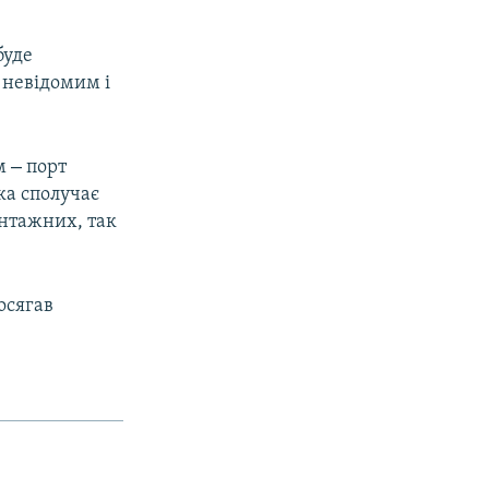
буде
 невідомим і
–
им
порт
ка сполучає
антажних, так
досягав