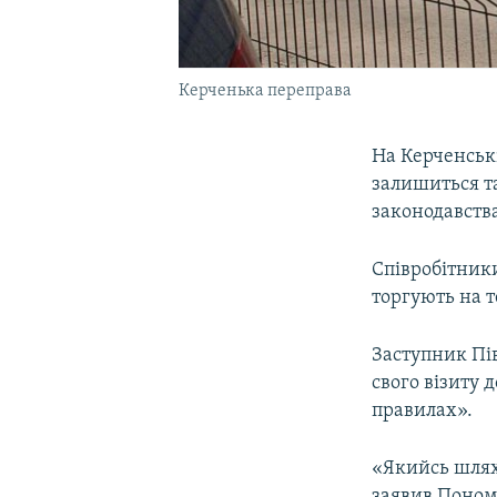
Керченька переправа
На Керченські
залишиться т
законодавства
Співробітники
торгують на т
Заступник Пі
свого візиту 
правилах».
«Якийсь шлях,
заявив Поном