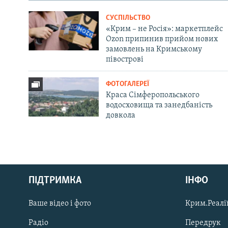
СУСПІЛЬСТВО
«Крим – не Росія»: маркетплейс
Ozon припинив прийом нових
замовлень на Кримському
півострові
ФОТОГАЛЕРЕЇ
Краса Сімферопольського
водосховища та занедбаність
довкола
Русский
ПІДТРИМКА
ІНФО
Qırımtatar
Ваше відео і фото
Крим.Реалії
ДОЛУЧАЙСЯ!
Радіо
Передрук