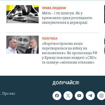
ПРАВА ЛЮДИНИ
Мить – і ти шпигун. Як у
кримських судах розглядають
звинувачення в держзраді
ПОЛІТИКА
«Короткострокова акція
перетворилася на війну на
виснаження»: Як пропаганда РФ
у Криму пояснює невдачі «СВО»
та залякує «мінними атаками»
ДОЛУЧАЙСЯ!
. Про нас