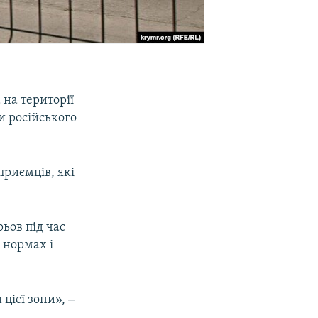
 на території
и російського
приємців, які
ьов під час
в нормах і
–
 цієї зони»,