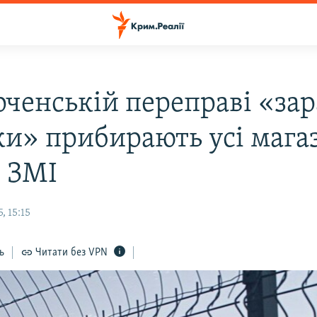
рченській переправі «за
ки» прибирають усі мага
– ЗМІ
, 15:15
ь
Читати без VPN