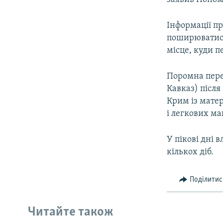
Інформації пр
поширюватися
місце, куди п
Поромна пере
Кавказ) після
Крим із матер
і легкових м
У пікові дні в
кількох діб.
Поділитис
Читайте також