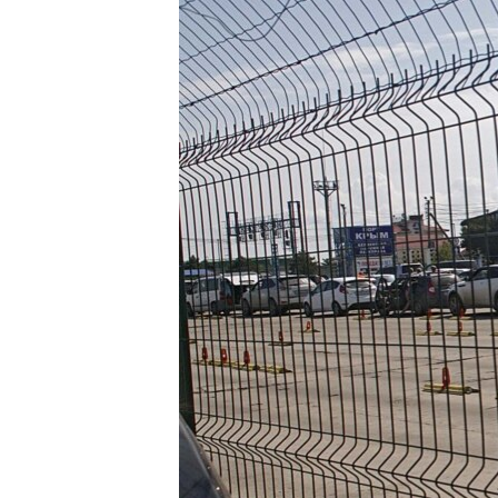
ВІДЕОУРОКИ «ELIFBE»
СВІДЧЕННЯ ОКУПАЦІЇ
УКРАЇНСЬКА ПРОБЛЕМА КРИМУ
ІНФОГРАФІКА