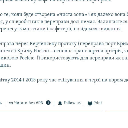
о те, коли буде створена «чиста зона» і як далеко вона 
, у співробітників переправи досі немає. Залишається
еренесуть магазини і кафетерії, повідомляє видання.
права через Керченську протоку (переправа порт Кр
–
 анексії Криму Росією
основна транспортна артерія, я
иковою Росією. Її використовують для переправи як в
ашин.
літку 2014 і 2015 року час очікування в черзі на пором 
ь
Читати без VPN
Follow us
Print