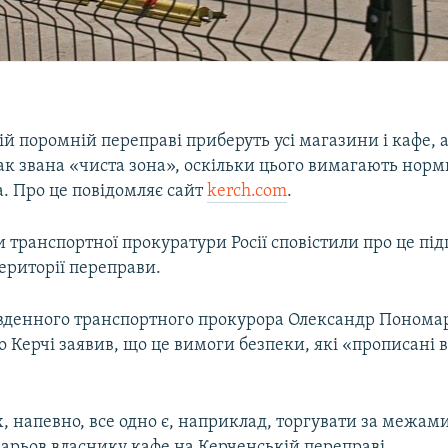
й поромній переправі приберуть усі магазини і кафе, а
ак звана «чиста зона», оскільки цього вимагають норм
. Про це повідомляє сайт
kerch.com
.
 транспортної прокуратури Росії сповістили про це під
ериторії переправи.
вденного транспортного прокурора Олександр Пономар
до Керчі заявив, що це вимоги безпеки, які «прописані 
 напевно, все одно є, наприклад, торгувати за межами
арьов власнику кафе на Керченській переправі.