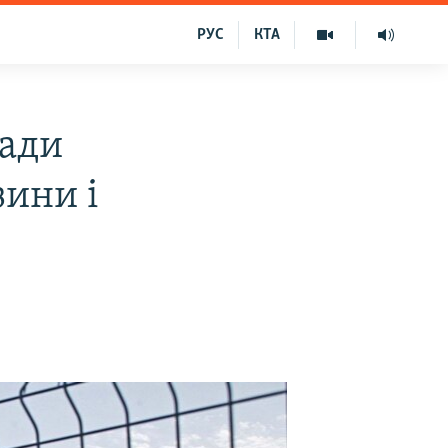
РУС
КТА
ради
зини і