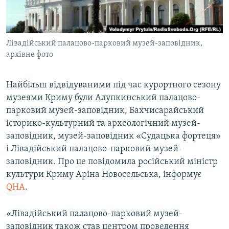
ВІДЕОУРОКИ «ELIFBE»
Русский
СВІДЧЕННЯ ОКУПАЦІЇ
Qırımtatar
Лівадійський палацово-парковий музей-заповідник,
УКРАЇНСЬКА ПРОБЛЕМА КРИМУ
архівне фото
ДОЛУЧАЙСЯ!
ІНФОГРАФІКА
Найбільш відвідуваними під час курортного сезону
музеями Криму були Алупкинський палацово-
парковий музей-заповідник, Бахчисарайський
Усі сайти RFE/RL
історико-культурний та археологічний музей-
заповідник, музей-заповідник «Судацька фортеця»
і Лівадійський палацово-парковий музей-
заповідник. Про це повідомила російський міністр
культури Криму Аріна Новосельська, інформує
QHA
.
«Лівадійський палацово-парковий музей-
заповідник також став центром проведення