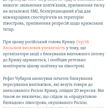
вимоги: звільнення політв'язнів, припинення тиску
на незалежні ЗМІ, безперешкодний в'їзд для
міжнародних спостерігачів на територію
півострова, припинення репресій щодо кримських
татар.
При цьому російський голова Криму
Сергій
Аксьонов висловив упевненість
у тому, що
організатори акції з блокування вантажного потоку
до Криму одумаються, і пообіцяв ретельно
моніторити цінову політику на півострові.
Рефат Чубаров анонсував початок блокування
пересування вантажівок, які везуть товари до
анексованого Росією Криму, опівдні 20 вересня. Він
також не виключає, що слідом за «продуктовою
блокадою» півострова, окупованого Росією,