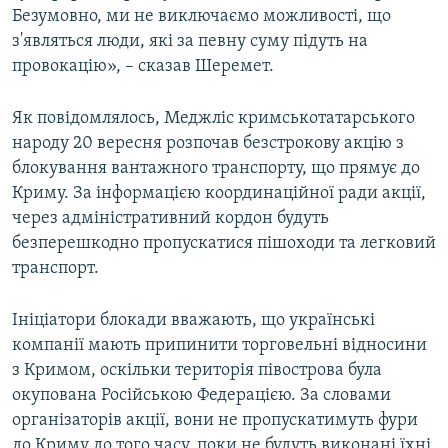
Безумовно, ми не виключаємо можливості, що
з'являться люди, які за певну суму підуть на
провокацію», – сказав Шеремет.
Як повідомлялось, Меджліс кримськотатарського
народу 20 вересня розпочав безстрокову акцію з
блокування вантажного транспорту, що прямує до
Криму. За інформацією координаційної ради акції,
через адміністративний кордон будуть
безперешкодно пропускатися пішоходи та легковий
транспорт.
Ініціатори блокади вважають, що українські
компанії мають припинити торговельні відносини
з Кримом, оскільки територія півострова була
окупована Російською Федерацією. За словами
організаторів акції, вони не пропускатимуть фури
до Криму до того часу, поки не будуть виконані їхні