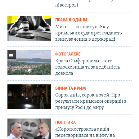
півострові
ПРАВА ЛЮДИНИ
Мить – і ти шпигун. Як у
кримських судах розглядають
звинувачення в держзраді
ФОТОГАЛЕРЕЇ
Краса Сімферопольського
водосховища та занедбаність
довкола
ВІЙНА ТА КРИМ
Сорок днів, сорок ночей. Про
результати кримської операції з
примусу Росії до миру
ПОЛІТИКА
«Короткострокова акція
перетворилася на війну на