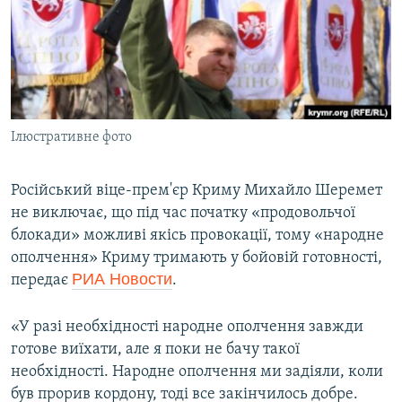
ВІДЕОУРОКИ «ELIFBE»
Русский
СВІДЧЕННЯ ОКУПАЦІЇ
Qırımtatar
УКРАЇНСЬКА ПРОБЛЕМА КРИМУ
ДОЛУЧАЙСЯ!
ІНФОГРАФІКА
Ілюстративне фото
Російський віце-прем'єр Криму Михайло Шеремет
Усі сайти RFE/RL
не виключає, що під час початку «продовольчої
блокади» можливі якісь провокації, тому «народне
ополчення» Криму тримають у бойовій готовності,
РИА Новости
передає
.
«У разі необхідності народне ополчення завжди
готове виїхати, але я поки не бачу такої
необхідності. Народне ополчення ми задіяли, коли
був прорив кордону, тоді все закінчилось добре.