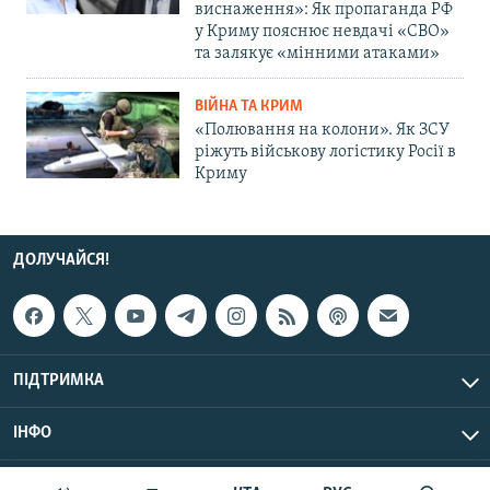
виснаження»: Як пропаганда РФ
у Криму пояснює невдачі «СВО»
та залякує «мінними атаками»
ВІЙНА ТА КРИМ
«Полювання на колони». Як ЗСУ
ріжуть військову логістику Росії в
Криму
ДОЛУЧАЙСЯ!
ПІДТРИМКА
ІНФО