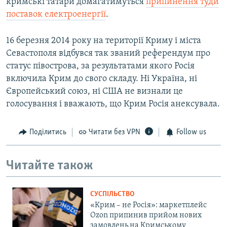
кримські татари домагатимуться
припинення туди
поставок електроенергії
.
16 березня 2014 року на території Криму і міста
Севастополя відбувся так званий референдум про
статус півострова, за результатами якого Росія
включила Крим до свого складу. Ні Україна, ні
Європейський союз, ні США не визнали це
голосування і вважають, що Крим Росія анексувала.
Поділитись
Читати без VPN
Follow us
Читайте також
СУСПІЛЬСТВО
«Крим – не Росія»: маркетплейс
Ozon припинив прийом нових
замовлень на Кримському