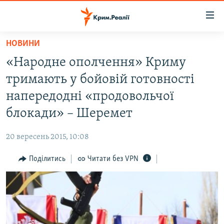
Доступність
посилання
Перейти
НОВИНИ
до
НОВИНИ
«Народне ополчення» Криму
основного
ВОДА.КРИМ
матеріалу
тримають у бойовій готовності
ВІДЕО ТА ФОТО
Перейти
напередодні «продовольчої
до
ПОЛІТИКА
блокади» – Шеремет
основної
БЛОГИ
навігації
20 вересень 2015, 10:08
Перейти
ПОГЛЯД
до
Поділитись
Читати без VPN
ІНТЕРВ'Ю
пошуку
ВСЕ ЗА ДЕНЬ
СПЕЦПРОЕКТИ
ЯК ОБІЙТИ БЛОКУВАННЯ
ДЕПОРТАЦІЯ