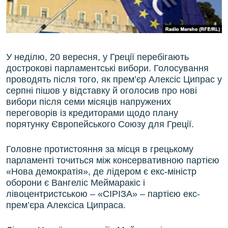
ВІДЕОУРОКИ «ELIFBE»
Русский
СВІДЧЕННЯ ОКУПАЦІЇ
Qırımtatar
УКРАЇНСЬКА ПРОБЛЕМА КРИМУ
У неділю, 20 вересня, у Греції перебігають
ДОЛУЧАЙСЯ!
ІНФОГРАФІКА
дострокові парламентські вибори. Голосування
проводять після того, як прем’єр Алексіс Ципрас у
серпні пішов у відставку й оголосив про нові
вибори після семи місяців напружених
Усі сайти RFE/RL
переговорів із кредиторами щодо плану
порятунку Європейського Союзу для Греції.
Головне протистояння за місця в грецькому
парламенті точиться між консервативною партією
«Нова демократія», де лідером є екс-міністр
оборони є Вангеліс Меймаракіс і
лівоцентристською – «СІРІЗА» – партією екс-
прем’єра Алексіса Ципраса.