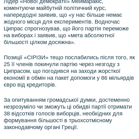
Лідер «Нової демократії» Меймаракіс,
коментуючи майбутній політичний курс,
напередодні заявив, що «у нас більше немає
жодного місця для експериментів. Водночас
Ципрас спрогнозував, що його партія переможе
на виборах і заявив, що «мета абсолютної
більшості цілком досяжна».
Позиції «СІРІЗИ» тещо послабились після того, як
25 її членів покинули партію через незгоду з
Ципрасом, що погодився на заходи жорсткої
економії в обмін на пакет допомоги у 86 мільярдів
євро від кредиторів.
За опитуванням громадської думки, достеменно
незрозуміло чи зможуть ці обидві партії отримати
38 відсотків голосів виборців, необхідних для
формування більшості в трьохсотмісному
законодавчому органі Греції.