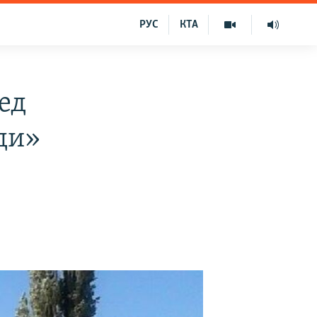
РУС
КТА
ед
ди»