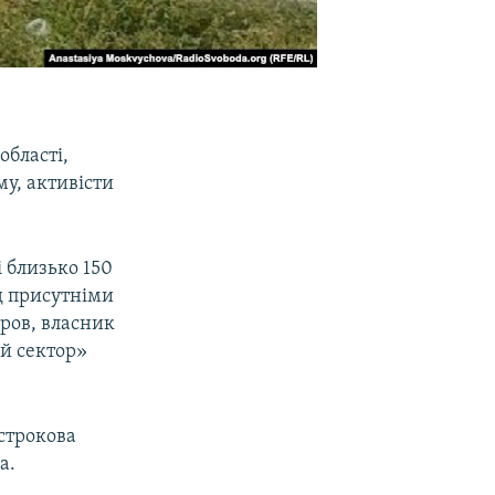
області,
у, активісти
.
і близько 150
д присутніми
ров, власник
ий сектор»
зстрокова
а.