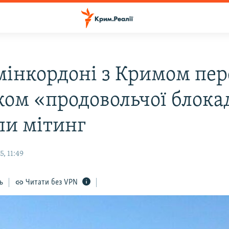
мінкордоні з Кримом пер
ком «продовольчої блока
ли мітинг
, 11:49
ь
Читати без VPN