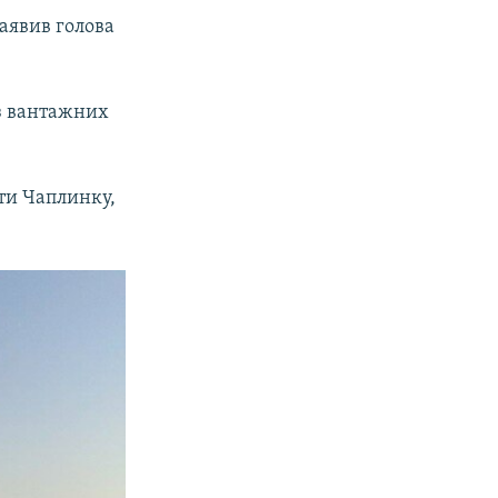
заявив голова
 з вантажних
ти Чаплинку,