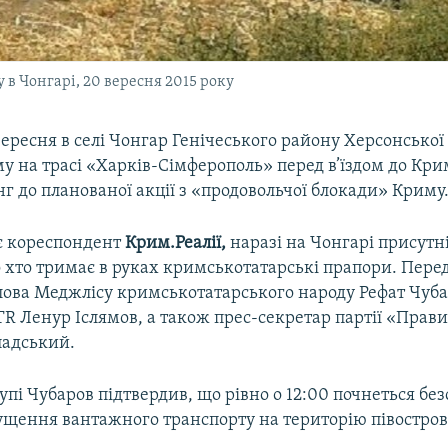
в Чонгарі, 20 вересня 2015 року
вересня в селі Чонгар Генічеського району Херсонської 
 на трасі «Харків-Сімферополь» перед в’їздом до Крим
г до планованої акції з «продовольчої блокади» Криму
є кореспондент
Крим.Реалії,
наразі на Чонгарі присутн
о хто тримає в руках кримськотатарські прапори. Пере
лова Меджлісу кримськотатарського народу Рефат Чуба
R Ленур Іслямов, а також прес-секретар партії «Прав
адський.
упі Чубаров підтвердив, що рівно о 12:00 почнеться бе
пущення вантажного транспорту на територію півостров