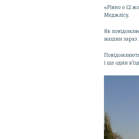
«Рівно о 12 ж
Меджлісу.
Як повідомля
машин зараз 
Повідомляють
і ще один в'ї