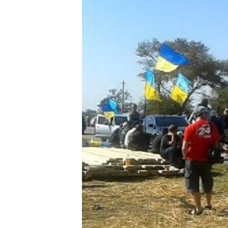
ВІДЕОУРОКИ «ELIFBE»
СВІДЧЕННЯ ОКУПАЦІЇ
УКРАЇНСЬКА ПРОБЛЕМА КРИМУ
ІНФОГРАФІКА