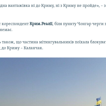
одна вантажівка ні до Криму, ні з Криму не пройде», – 
є кореспондент
Крим.Реалії
, біля пункту Чонгар черги
немає.
 також, що частина мітингувальників поїхала блокува
зд до Криму – Каланчак.