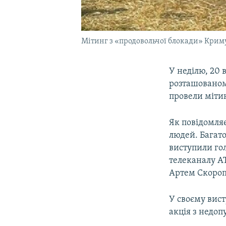
Мітинг з «продовольчої блокади» Криму 
У неділю, 20 
розташованому
провели мітин
Як повідомля
людей. Багат
виступили го
телеканалу AT
Артем Скороп
У своєму вист
акція з недо