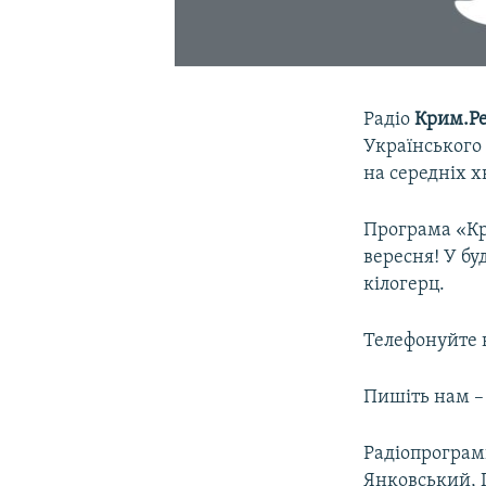
Радіо
Крим.Ре
Українського 
на середніх х
Програма «Кри
вересня! У буд
кілогерц.
Телефонуйте в
Пишіть нам – 
Радіопрограм
Янковський, 