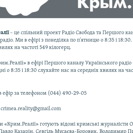
алії
– це спільний проект Радіо Свобода та Першого ка
радіо. Ми в ефірі з понеділка по п'ятницю о 8:35 і 18:30
вилях на частоті 549 кілогерц.
м.Реалії» в ефірі Першого каналу Українського радіо –
ні о 8:35 і 18:30 слухайте нас на середніх хвилях на час
 ефір за телефоном (044) 490-29-05
crimea.reality@gmail.com
и «Крим.Реалії» готують відомі кримські журналісти 
Павло Казарін, Севгіль Мусаєва-Боровик, Володимир П