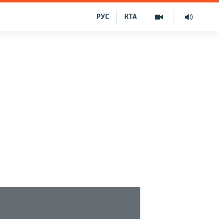
РУС
КТА