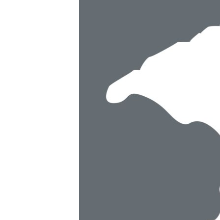
ВІДЕОУРОКИ «ELIFBE»
СВІДЧЕННЯ ОКУПАЦІЇ
УКРАЇНСЬКА ПРОБЛЕМА КРИМУ
ІНФОГРАФІКА