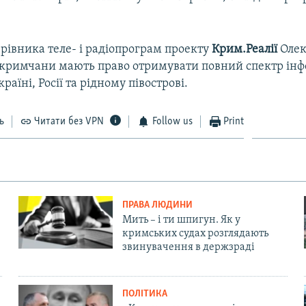
рівника теле- і радіопрограм проекту
Крим.Реалії
Олек
 кримчани мають право отримувати повний спектр інф
Україні, Росії та рідному півострові.
ь
Читати без VPN
Follow us
Print
ПРАВА ЛЮДИНИ
Мить – і ти шпигун. Як у
кримських судах розглядають
звинувачення в держзраді
ПОЛІТИКА