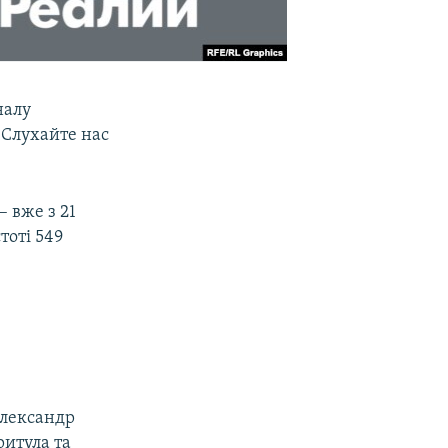
налу
. Слухайте нас
 вже з 21
тоті 549
Олександр
ритула та