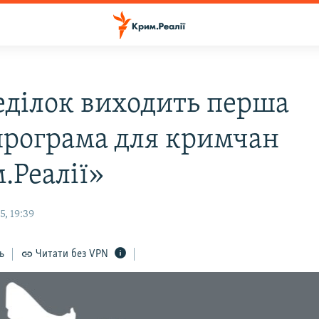
еділок виходить перша
програма для кримчан
.Реалії»
, 19:39
ь
Читати без VPN