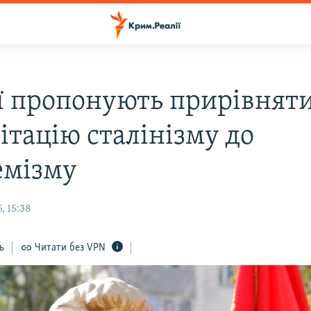
ії пропонують прирівнят
ітацію сталінізму до
емізму
, 15:38
ь
Читати без VPN