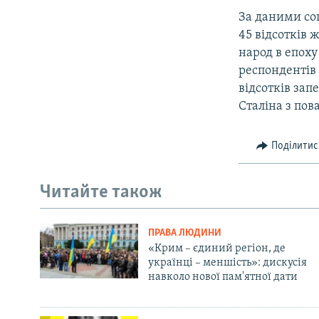
За даними со
45 відсотків 
народ в епоху
респондентів
відсотків зап
Сталіна з пов
Поділитис
Читайте також
ПРАВА ЛЮДИНИ
«Крим – єдиний регіон, де
українці – меншість»: дискусія
навколо нової пам'ятної дати