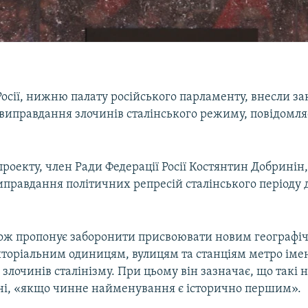
осії, нижню палату російського парламенту, внесли з
 виправдання злочинів сталінського режиму, повідомл
роекту, член Ради Федерації Росії Костянтин Добринін
иправдання політичних репресій сталінського періоду 
ож пропонує заборонити присвоювати новим географі
риторіальним одиницям, вулицям та станціям метро іме
злочинів сталінізму. При цьому він зазначає, що такі
ні, «якщо чинне найменування є історично першим».