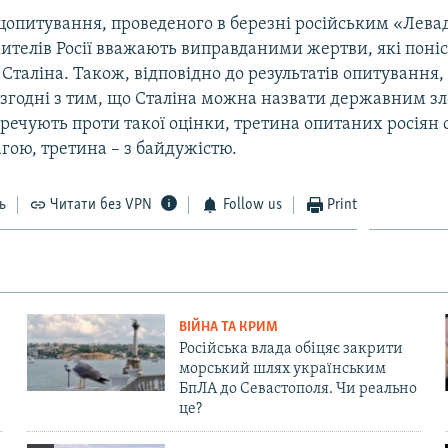
цопитування, проведеного в березні російським «Лева
жителів Росії вважають виправданими жертви, які поні
 Сталіна. Також, відповідно до результатів опитування,
 згодні з тим, що Сталіна можна назвати державним з
еречують проти такої оцінки, третина опитаних росіян 
агою, третина – з байдужістю.
ь
Читати без VPN
Follow us
Print
ВІЙНА ТА КРИМ
Російська влада обіцяє закрити
морський шлях українським
БпЛА до Севастополя. Чи реально
це?