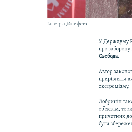
Ілюстраційне фото
У Держдуму Р
про заборону
Свобода
.
Автор законоп
прирівняти в
екстремізму.
Добринін так
об’єктам, те
причетних до 
бути збереже