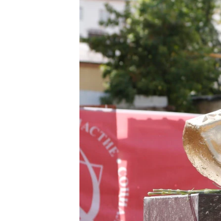
ВІДЕОУРОКИ «ELIFBE»
СВІДЧЕННЯ ОКУПАЦІЇ
УКРАЇНСЬКА ПРОБЛЕМА КРИМУ
ІНФОГРАФІКА