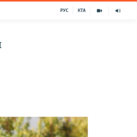
РУС
КТА
и