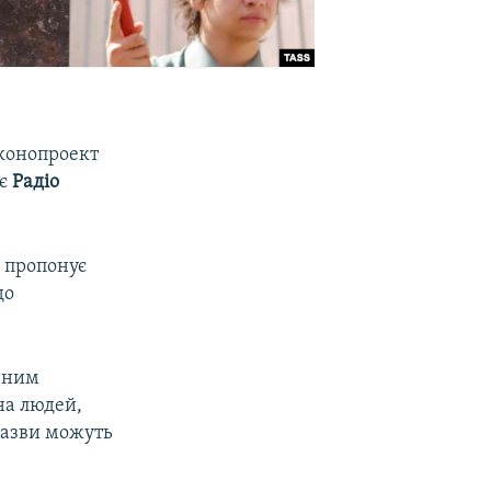
аконопроект
яє
Радіо
, пропонує
до
чним
на людей,
 назви можуть