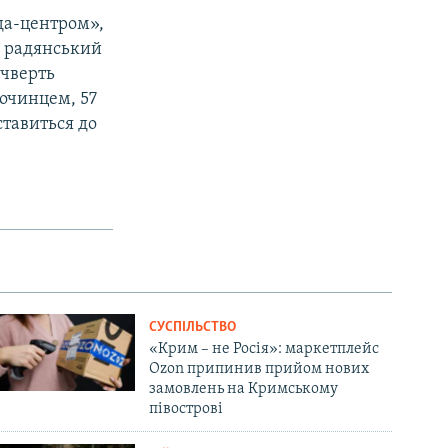
да-центром»,
с радянський
 чверть
лочинцем, 57
ставиться до
СУСПІЛЬСТВО
«Крим – не Росія»: маркетплейс
Ozon припинив прийом нових
замовлень на Кримському
півострові