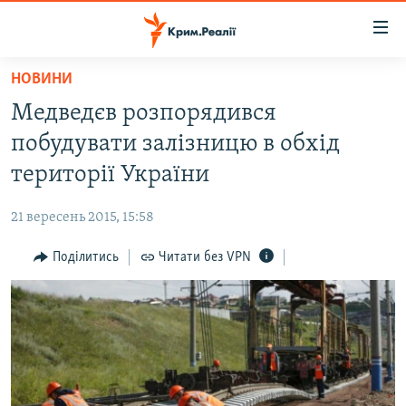
Доступність
посилання
Перейти
НОВИНИ
до
НОВИНИ
Медведєв розпорядився
основного
ВОДА.КРИМ
матеріалу
побудувати залізницю в обхід
ВІДЕО ТА ФОТО
Перейти
території України
до
ПОЛІТИКА
основної
21 вересень 2015, 15:58
БЛОГИ
навігації
Перейти
Поділитись
Читати без VPN
ПОГЛЯД
до
ІНТЕРВ'Ю
пошуку
ВСЕ ЗА ДЕНЬ
СПЕЦПРОЕКТИ
ЯК ОБІЙТИ БЛОКУВАННЯ
ДЕПОРТАЦІЯ