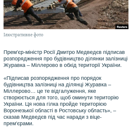
ВІДЕОУРОКИ «ELIFBE»
Русский
СВІДЧЕННЯ ОКУПАЦІЇ
Qırımtatar
УКРАЇНСЬКА ПРОБЛЕМА КРИМУ
Ілюстративне фото
ДОЛУЧАЙСЯ!
ІНФОГРАФІКА
Прем’єр-міністр Росії Дмитро Медведєв підписав
розпорядження про будівництво ділянки залізниці
Усі сайти RFE/RL
Журавка – Міллерово в обхід території України.
«Підписав розпорядження про порядок
будівництва залізниці на ділянці Журавка –
Міллерово… це те відгалуження, яке
створюється для того, щоб оминути територію
України. Ця нова гілка пройде територією
Воронезької області в Ростовську область», –
сказав Медведєв під час наради з віце-
прем’єрами.