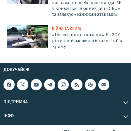
виснаження»: Як пропаганда РФ
у Криму пояснює невдачі «СВО»
та залякує «мінними атаками»
ВІЙНА ТА КРИМ
«Полювання на колони». Як ЗСУ
ріжуть військову логістику Росії в
Криму
ДОЛУЧАЙСЯ!
ПІДТРИМКА
ІНФО