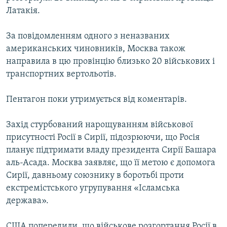
Латакія.
За повідомленням одного з неназваних
американських чиновників, Москва також
направила в цю провінцію близько 20 військових і
транспортних вертольотів.
Пентагон поки утримується від коментарів.
Захід стурбований нарощуванням військової
присутності Росії в Сирії, підозрюючи, що Росія
планує підтримати владу президента Сирії Башара
аль-Асада. Москва заявляє, що її метою є допомога
Сирії, давньому союзнику в боротьбі проти
екстремістського угрупування «Ісламська
держава».
США попередили, що військове розгортання Росії в