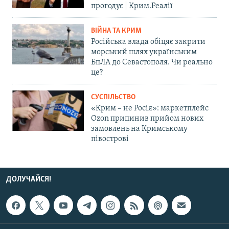
прогодує | Крим.Реалії
ВІЙНА ТА КРИМ
Російська влада обіцяє закрити
морський шлях українським
БпЛА до Севастополя. Чи реально
це?
СУСПІЛЬСТВО
«Крим – не Росія»: маркетплейс
Ozon припинив прийом нових
замовлень на Кримському
півострові
ДОЛУЧАЙСЯ!