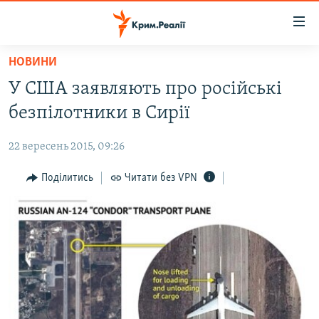
Доступність
посилання
Перейти
НОВИНИ
до
НОВИНИ
У США заявляють про російські
основного
ВОДА.КРИМ
матеріалу
безпілотники в Сирії
ВІДЕО ТА ФОТО
Перейти
до
22 вересень 2015, 09:26
ПОЛІТИКА
основної
БЛОГИ
Поділитись
Читати без VPN
навігації
Перейти
ПОГЛЯД
до
ІНТЕРВ'Ю
пошуку
ВСЕ ЗА ДЕНЬ
СПЕЦПРОЕКТИ
ЯК ОБІЙТИ БЛОКУВАННЯ
ДЕПОРТАЦІЯ