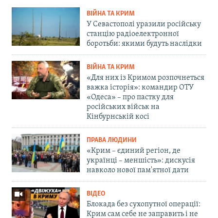
ВІЙНА ТА КРИМ
У Севастополі уразили російську
станцію радіоелектронної
боротьби: якими будуть наслідки
ВІЙНА ТА КРИМ
«Для них із Кримом розпочнеться
важка історія»: командир ОТУ
«Одеса» – про пастку для
російських військ на
Кінбурнській косі
ПРАВА ЛЮДИНИ
«Крим – єдиний регіон, де
українці – меншість»: дискусія
навколо нової пам'ятної дати
ВІДЕО
Блокада без сухопутної операції:
Крим сам себе не заправить і не