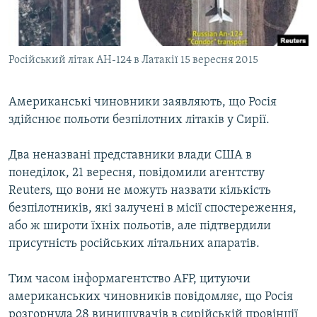
ВІДЕОУРОКИ «ELIFBE»
Русский
СВІДЧЕННЯ ОКУПАЦІЇ
Qırımtatar
Російський літак АН-124 в Латакії 15 вересня 2015
УКРАЇНСЬКА ПРОБЛЕМА КРИМУ
ДОЛУЧАЙСЯ!
ІНФОГРАФІКА
Американські чиновники заявляють, що Росія
здійснює польоти безпілотних літаків у Сирії.
Усі сайти RFE/RL
Два неназвані представники влади США в
понеділок, 21 вересня, повідомили агентству
Reuters, що вони не можуть назвати кількість
безпілотників, які залучені в місії спостереження,
або ж широти їхніх польотів, але підтвердили
присутність російських літальних апаратів.
Тим часом інформагентство AFP, цитуючи
американських чиновників повідомляє, що Росія
розгорнула 28 винищувачів в сирійській провінції