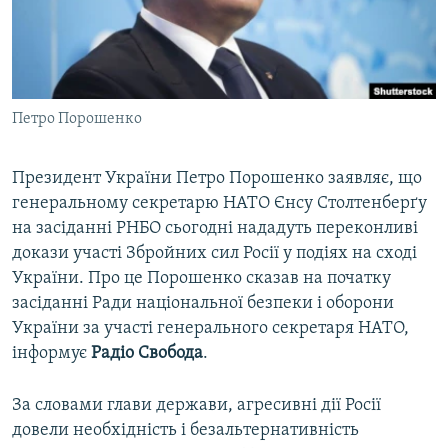
ВІДЕОУРОКИ «ELIFBE»
Русский
СВІДЧЕННЯ ОКУПАЦІЇ
Qırımtatar
УКРАЇНСЬКА ПРОБЛЕМА КРИМУ
Петро Порошенко
ДОЛУЧАЙСЯ!
ІНФОГРАФІКА
Президент України Петро Порошенко заявляє, що
генеральному секретарю НАТО Єнсу Столтенберґу
Усі сайти RFE/RL
на засіданні РНБО сьогодні нададуть переконливі
докази участі Збройних сил Росії у подіях на сході
України. Про це Порошенко сказав на початку
засіданні Ради національної безпеки і оборони
України за участі генерального секретаря НАТО,
інформує
Радіо Свобода
.
За словами глави держави, агресивні дії Росії
довели необхідність і безальтернативність