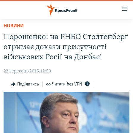
Доступність
посилання
Перейти
НОВИНИ
до
НОВИНИ
Порошенко: на РНБО Столтенберґ
основного
ВОДА.КРИМ
матеріалу
отримає докази присутності
ВІДЕО ТА ФОТО
Перейти
військових Росії на Донбасі
до
ПОЛІТИКА
основної
22 вересень 2015, 12:50
БЛОГИ
навігації
Перейти
Поділитись
Читати без VPN
ПОГЛЯД
до
ІНТЕРВ'Ю
пошуку
ВСЕ ЗА ДЕНЬ
СПЕЦПРОЕКТИ
ЯК ОБІЙТИ БЛОКУВАННЯ
ДЕПОРТАЦІЯ