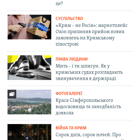
це?
СУСПІЛЬСТВО
«Крим – не Росія»: маркетплейс
Ozon припинив прийом нових
замовлень на Кримському
півострові
ПРАВА ЛЮДИНИ
Мить – і ти шпигун. Як у
кримських судах розглядають
звинувачення в держзраді
ФОТОГАЛЕРЕЇ
Краса Сімферопольського
водосховища та занедбаність
довкола
ВІЙНА ТА КРИМ
Сорок днів, сорок ночей. Про